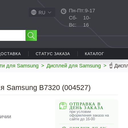
Пн-Пт:
9-17
RU
Сб-
10-
Вс:
16
ДОСТАВКА
СТАТУС ЗАКАЗА
КАТАЛОГ
ти для Samsung
>
Дисплей для Samsung
>
☝ Дисп
я Samsung B7320 (004527)
ОТПРАВКА В
ДЕНЬ ЗАКАЗА
при условии
оформления заказа на
личии
сайте до 16-00