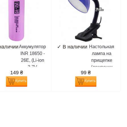
наличии
✓
В наличии
Аккумулятор
Настольная
INR 18650 -
лампа на
26E, (Li-ion
прищепке
3.7V
(лампочки
149
₴
99
₴
2600mAh),
E27)
сиреневый
Купить
Купить