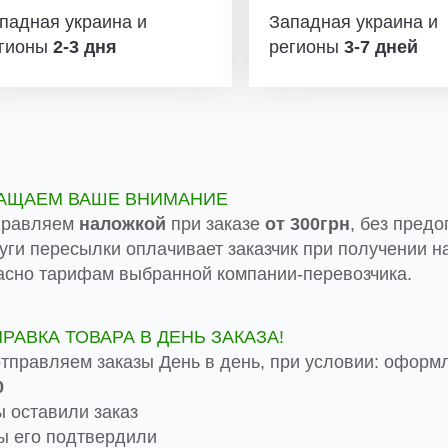
падная украина и
Западная украина и
гионы
2-3 дня
регионы
3-7 дней
АЩАЕМ ВАШЕ ВНИМАНИЕ
правляем
наложкой
при заказе
от 300грн
, без предо
луги пересылки оплачивает заказчик при получении на
асно тарифам выбранной компании-перевозчика.
ПРАВКА ТОВАРА В ДЕНЬ ЗАКАЗА!
тправляем заказы День в день, при условии: оформ
0
 оставили заказ
 его подтвердили