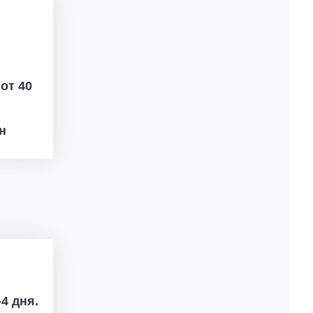
ж
от 40
рн
4 дня.