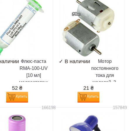
наличии
✓
В наличии
Флюс-паста
Мотор
RMA-100-UV
постоянного
[10 мл]
тока для
малоостаточная,
моделей, 3-
52
₴
21
₴
белая,
6V
разновидность
Купить
Купить
RMA-223
166198
157849