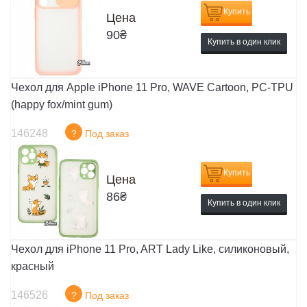
Купить
Цена
90
₴
Купить в один клик
Чехол для Apple iPhone 11 Pro, WAVE Cartoon, PC-TPU
(happy fox/mint gum)
146248
?
Под заказ
Купить
Цена
86
₴
Купить в один клик
Чехол для iPhone 11 Pro, ART Lady Like, силиконовый,
красный
146526
?
Под заказ