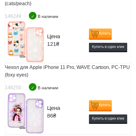
(cats/peach)
146249
✓
В наличии
Купить
Цена
121
₴
Купить в один клик
Чехол для Apple iPhone 11 Pro, WAVE Cartoon, PC-TPU
(foxy eyes)
146250
✓
В наличии
Купить
Цена
86
₴
Купить в один клик