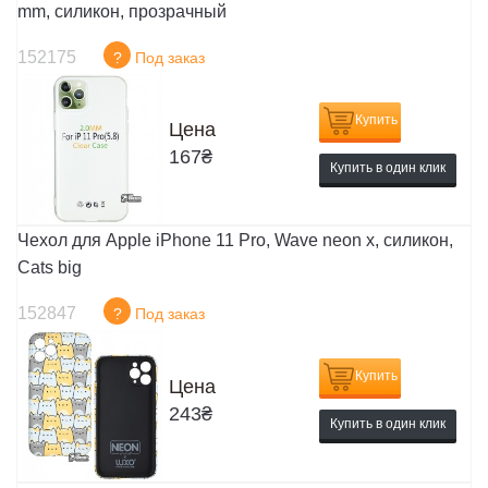
mm, силикон, прозрачный
152175
?
Под заказ
Купить
Цена
167
₴
Купить в один клик
Чехол для Apple iPhone 11 Pro, Wave neon x, силикон,
Cats big
152847
?
Под заказ
Купить
Цена
243
₴
Купить в один клик