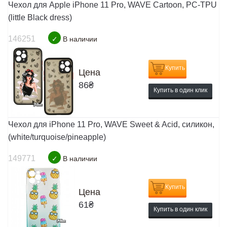
Чехол для Apple iPhone 11 Pro, WAVE Cartoon, PC-TPU
(little Black dress)
146251
✓
В наличии
Купить
Цена
86
₴
Купить в один клик
Чехол для iPhone 11 Pro, WAVE Sweet & Acid, силикон,
(white/turquoise/pineapple)
149771
✓
В наличии
Купить
Цена
61
₴
Купить в один клик