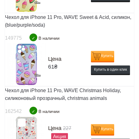
Чехол для iPhone 11 Pro, WAVE Sweet & Acid, силикон,
(blue/purple/soda)
149775
✓
В наличии
Купить
Цена
61
₴
Купить в один клик
Чехол для iPhone 11 Pro, WAVE Christmas Holiday,
силиконовый прозрачный, christmas animals
162542
✓
В наличии
Цена
227
Купить
Акция