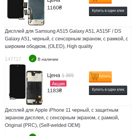
Цена
1160
₴
Купить в один клик
Дисплей для Samsung A515 Galaxy A51, A515F / DS
Galaxy A51, черный, с сенсорным экраном, с рамкой, с
широким ободком, (OLED), High quality
147717
✓
В наличии
Цена
1 365
Купить
Акция
1183
₴
Купить в один клик
Дисплей для Apple iPhone 11 черный, с защитным
экраном дисплея, с сенсорным экраном, с рамкой,
Original (PRC), (Self-welded OEM)