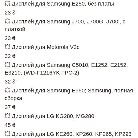
💥 Дисплей для Samsung E250, без платы
23 ₴
💥 Дисплей для Samsung J700, J700G, J700i, с
платкой
23 ₴
💥 Дисплей для Motorola V3c
32 ₴
💥 Дисплей для Samsung C5010, E1252, E2152,
E3210, (WD-F1216YK FPC-2)
32 ₴
💥 Дисплей для Samsung E950; Samsung, полная
сборка
37 ₴
💥 Дисплей для LG KG280, MG280
45 ₴
💥 Дисплей для LG KE260, KP260, KP265, KP293