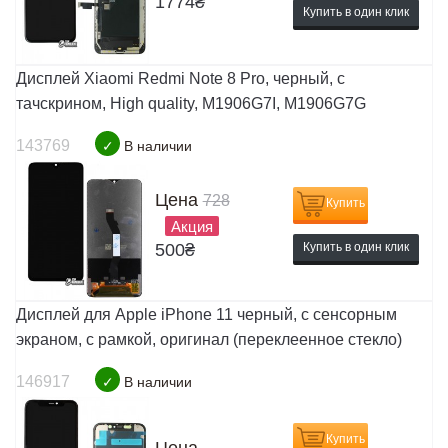
1774
₴
Купить в один клик
Дисплей Xiaomi Redmi Note 8 Pro, черный, с
тачскрином, High quality, M1906G7I, M1906G7G
143769
✓
В наличии
Цена
728
Купить
Акция
500
₴
Купить в один клик
Дисплей для Apple iPhone 11 черный, с сенсорным
экраном, с рамкой, оригинал (переклеенное стекло)
146917
✓
В наличии
Купить