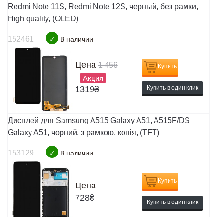
Redmi Note 11S, Redmi Note 12S, черный, без рамки,
High quality, (OLED)
152461
✓
В наличии
Цена
1 456
Купить
Акция
1319
₴
Купить в один клик
Дисплей для Samsung A515 Galaxy A51, A515F/DS
Galaxy A51, чорний, з рамкою, копія, (TFT)
153129
✓
В наличии
Купить
Цена
728
₴
Купить в один клик