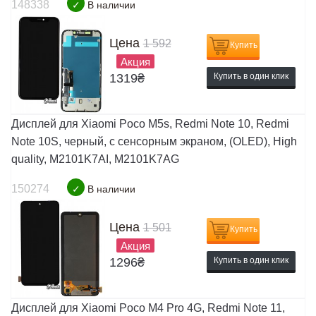
148338
✓
В наличии
Цена
1 592
Купить
Акция
1319
₴
Купить в один клик
Дисплей для Xiaomi Poco M5s, Redmi Note 10, Redmi
Note 10S, черный, с сенсорным экраном, (OLED), High
quality, M2101K7AI, M2101K7AG
150274
✓
В наличии
Цена
1 501
Купить
Акция
1296
₴
Купить в один клик
Дисплей для Xiaomi Poco M4 Pro 4G, Redmi Note 11,