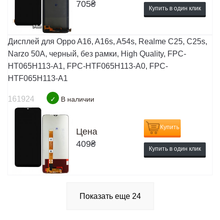
705
₴
Купить в один клик
Дисплей для Oppo A16, A16s, A54s, Realme C25, C25s,
Narzo 50A, черный, без рамки, High Quality, FPC-
HT065H113-A1, FPC-HTF065H113-A0, FPC-
HTF065H113-A1
161924
✓
В наличии
Купить
Цена
409
₴
Купить в один клик
Показать еще
24