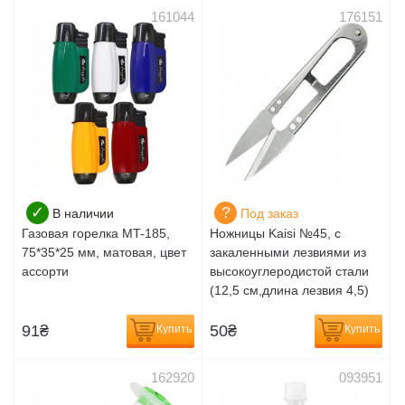
161044
176151
✓
?
В наличии
Под заказ
Газовая горелка MT-185,
Ножницы Kaisi №45, с
75*35*25 мм, матовая, цвет
закаленными лезвиями из
ассорти
высокоуглеродистой стали
(12,5 см,длина лезвия 4,5)
91
₴
50
₴
Купить
Купить
162920
093951