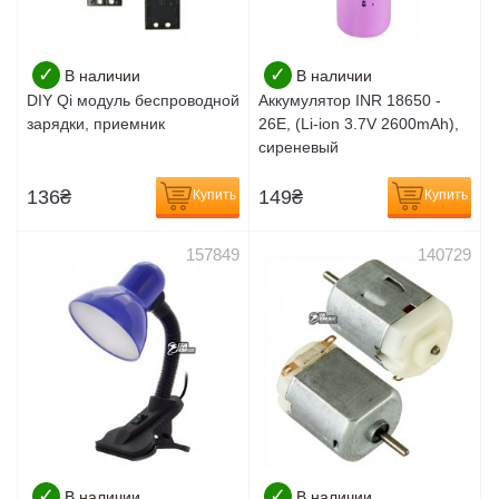
✓
✓
В наличии
В наличии
DIY Qi модуль беспроводной
Аккумулятор INR 18650 -
зарядки, приемник
26E, (Li-ion 3.7V 2600mAh),
сиреневый
136
₴
149
₴
Купить
Купить
157849
140729
✓
✓
В наличии
В наличии