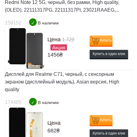
Redmi Note 12 5G, черный, без рамки, High quality,
(OLED), 22111317PG, 22111317PI, 23021RAAEG,...
159152
✓
В наличии
Цена
1 729
Купить
Акция
1456
₴
Купить в один клик
Дисплей для Realme C71, черный, с сенсорным
экраном (дисплейный модуль), Asian версия, High
quality
174485
✓
В наличии
Купить
Цена
682
₴
Купить в один клик