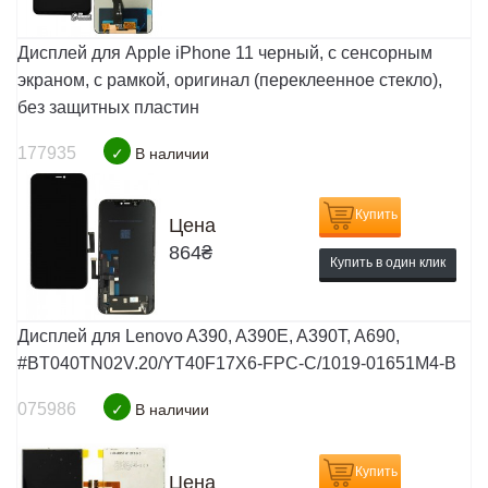
Дисплей для Apple iPhone 11 черный, с сенсорным
экраном, с рамкой, оригинал (переклеенное стекло),
без защитных пластин
177935
✓
В наличии
Купить
Цена
864
₴
Купить в один клик
Дисплей для Lenovo A390, A390E, A390T, A690,
#BT040TN02V.20/YT40F17X6-FPC-C/1019-01651M4-B
075986
✓
В наличии
Купить
Цена