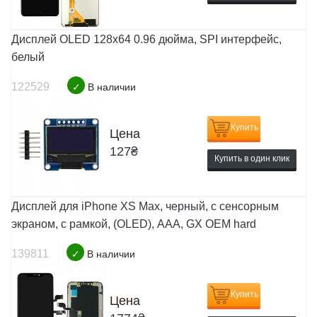
Дисплей OLED 128x64 0.96 дюйма, SPI интерфейс,
белый
122529
✓
В наличии
Купить
Цена
127
₴
Купить в один клик
Дисплей для iPhone XS Max, черный, с сенсорным
экраном, с рамкой, (OLED), AAA, GX OEM hard
139811
✓
В наличии
Купить
Цена