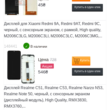
45
₴
Купить в один клик
Дисплей для Xiaomi Redmi 9A, Redmi 9AT, Redmi 9C,
черный, с сенсорным экраном, с рамкой, High quality,
M2006C3LG, M2006C3LI, M2006C3LC, M2006C3MG,...
148441
✓
В наличии
Цена
728
Купить
Акция
546
₴
Купить в один клик
Дисплей Realme C51, Realme C53, Realme Narzo N53,
Realme Note 50, черный, с сенсорным экраном
(дисплейный модуль), High Quality, RMX3830,
RMX3760,...