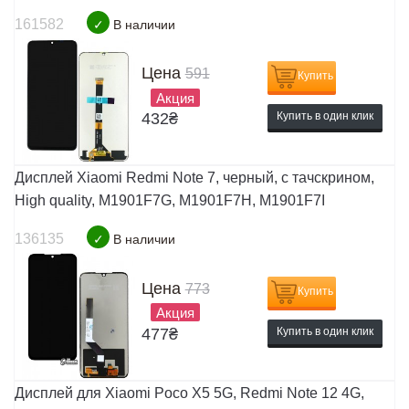
161582
✓
В наличии
Цена
591
Купить
Акция
432
₴
Купить в один клик
Дисплей Xiaomi Redmi Note 7, черный, с тачскрином,
High quality, M1901F7G, M1901F7H, M1901F7I
136135
✓
В наличии
Цена
773
Купить
Акция
477
₴
Купить в один клик
Дисплей для Xiaomi Poco X5 5G, Redmi Note 12 4G,