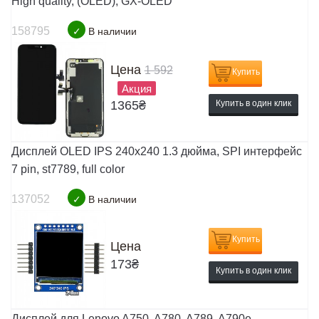
High quality, (OLED), GX-OLED
158795
✓
В наличии
Цена
1 592
Купить
Акция
1365
₴
Купить в один клик
Дисплей OLED IPS 240x240 1.3 дюйма, SPI интерфейс
7 pin, st7789, full color
137052
✓
В наличии
Купить
Цена
173
₴
Купить в один клик
Дисплей для Lenovo A750, A780, A789, A790e,