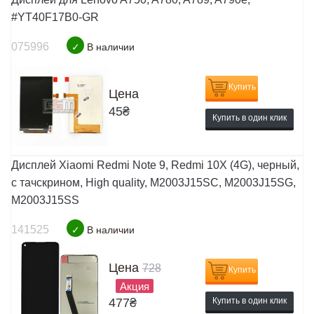
#YT40F17B0-GR
075996
✓
В наличии
Купить
Цена
45
₴
Купить в один клик
Дисплей Xiaomi Redmi Note 9, Redmi 10X (4G), черный,
с тачскрином, High quality, M2003J15SC, M2003J15SG,
M2003J15SS
141525
✓
В наличии
Цена
728
Купить
Акция
477
₴
Купить в один клик