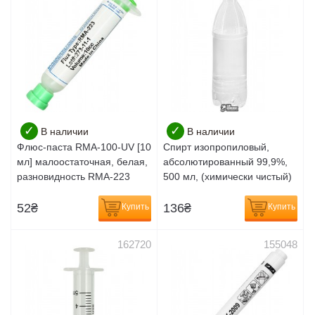
✓
✓
В наличии
В наличии
Флюс-паста RMA-100-UV [10
Спирт изопропиловый,
мл] малоостаточная, белая,
абсолютированный 99,9%,
разновидность RMA-223
500 мл, (химически чистый)
52
₴
136
₴
Купить
Купить
162720
155048