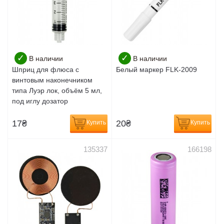
✓
✓
В наличии
В наличии
Шприц для флюса с
Белый маркер FLK-2009
винтовым наконечником
типа Луэр лок, объём 5 мл,
под иглу дозатор
17
₴
20
₴
Купить
Купить
135337
166198