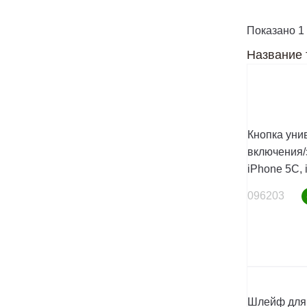
Показано 1 
Название 
Кнопка уни
включения/з
iPhone 5C,
096203
Шлейф для