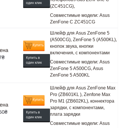
один клик
(ZC451CG),
Совместимые модели:
Asus
ZenFone C ZC451CG
Шлейф для Asus ZenFone 5
(A500CG), ZenFone 5 (A500KL),
Купить
кнопок звука, кнопки
ена
включения, с компонентами
7
₴
Купить в
Совместимые модели:
Asus
один клик
ZenFone 5 A500CG, Asus
ZenFone 5 A500KL
Шлейф для Asus ZenFone Max
Pro (ZB601KL ), Zenfone Max
Купить
Pro M1 (ZB602KL), коннектора
ена
зарядки, с компонентами,
50
₴
Купить в
плата зарядки
один клик
Совместимые модели:
Asus