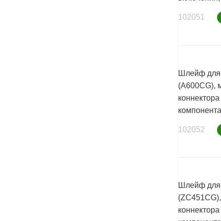
102051
Шлейф для 
(A600CG), 
коннектора 
компонент
102052
Шлейф для
(ZC451CG),
коннектора 