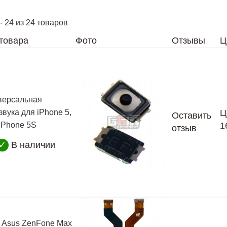
- 24 из 24 товаров
товара
Фото
Отзывы
Ц
версальная
вука для iPhone 5,
Ц
Оставить
 iPhone 5S
1
отзыв
✓
В наличии
 Asus ZenFone Max