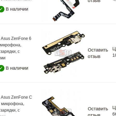
отзыв
✓
В наличии
Asus ZenFone 6
микрофона,
Ц
Оставить
зарядки, с
1
отзыв
ами
✓
В наличии
 Asus ZenFone C
 микрофона,
Ц
Оставить
зарядки, с
6
отзыв