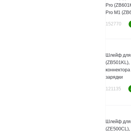
Pro (ZB601
Pro M1 (ZB
152770
Шлейф для 
(ZB501KL),
коннектора
зарядки
121135
Шлейф для 
(ZE500CL),