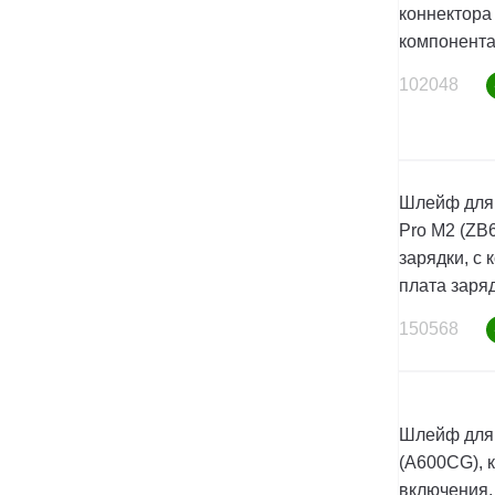
коннектора 
компонент
102048
Шлейф для 
Pro M2 (ZB
зарядки, с
плата заря
150568
Шлейф для 
(A600CG), к
включения,