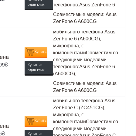
телефонов:Asus ZenFone 6
один клик
Совместимые модели:
Asus
ZenFone 6 A600CG
мобильного телефона Asus
ZenFone 6 (A600CG),
микрофона, с
Купить
компонентамиСовместим со
ена
следующими моделями
09
₴
Купить в
телефонов:Asus ZenFone 6
один клик
(A600CG),
Совместимые модели:
Asus
ZenFone 6 A600CG
мобильного телефона Asus
ZenFone C (ZC451CG),
микрофона, с
Купить
компонентамиСовместим со
ена
следующими моделями
6
₴
Купить в
телефонов:Asus ZenFone C