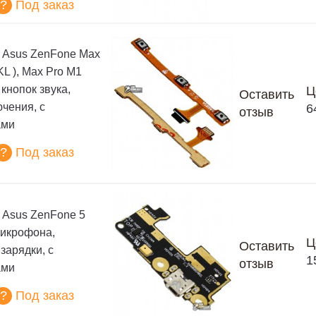
?
Под заказ
 Asus ZenFone Max
L ), Max Pro M1
 кнопок звука,
Ц
Оставить
ючения, с
6
отзыв
ами
?
Под заказ
Asus ZenFone 5
микрофона,
Ц
Оставить
зарядки, с
1
отзыв
ами
?
Под заказ