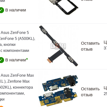
ами
✓
В наличии
Asus ZenFone 5
ZenFone 5 (A500KL),
Ц
Оставить
а, кнопки
3
отзыв
 с компонентами
*
✓
В наличии
 Asus ZenFone Max
L ), Zenfone Max
602KL), коннектора
Ц
Оставить
 компонентами,
2
отзыв
дки