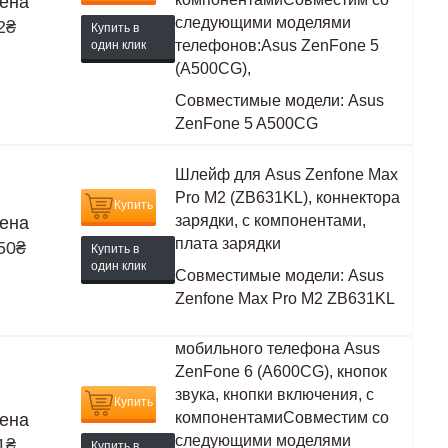
ена
следующими моделями
2
₴
Купить в
телефонов:Asus ZenFone 5
один клик
(A500CG),
Совместимые модели:
Asus
ZenFone 5 A500CG
Шлейф для Asus Zenfone Max
Pro M2 (ZB631KL), коннектора
Купить
зарядки, с компонентами,
ена
плата зарядки
50
₴
Купить в
один клик
Совместимые модели:
Asus
Zenfone Max Pro M2 ZB631KL
мобильного телефона Asus
ZenFone 6 (A600CG), кнопок
звука, кнопки включения, с
Купить
компонентамиСовместим со
ена
следующими моделями
1
₴
Купить в