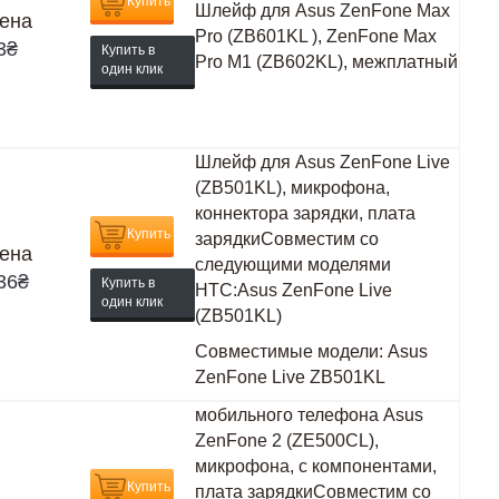
Купить
Шлейф для Asus ZenFone Max
ена
Pro (ZB601KL ), ZenFone Max
3
₴
Купить в
Pro M1 (ZB602KL), межплатный
один клик
Шлейф для Asus ZenFone Live
(ZB501KL), микрофона,
коннектора зарядки, плата
Купить
зарядкиСовместим со
ена
следующими моделями
36
₴
Купить в
HTC:Asus ZenFone Live
один клик
(ZB501KL)
Совместимые модели:
Asus
ZenFone Live ZB501KL
мобильного телефона Asus
ZenFone 2 (ZE500CL),
микрофона, с компонентами,
Купить
плата зарядкиСовместим со