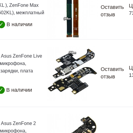
KL ), ZenFone Max
Ц
Оставить
602KL), межплатный
7
отзыв
✓
В наличии
Asus ZenFone Live
 микрофона,
Ц
Оставить
 зарядки, плата
1
отзыв
✓
В наличии
Asus ZenFone 2
 микрофона,