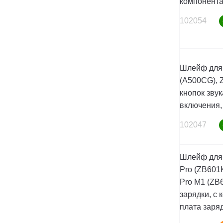
компонент
102054
Шлейф для 
(A500CG), 
кнопок звук
включения,
102047
Шлейф для
Pro (ZB601K
Pro M1 (ZB
зарядки, с
плата заря