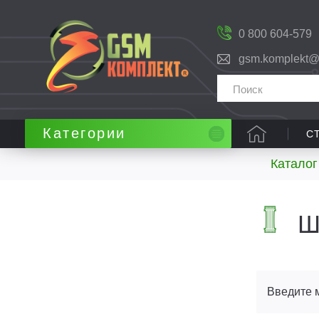
0 800 604-579
gsm.komplekt@
Категории
С
Каталог
Ш
Введите 