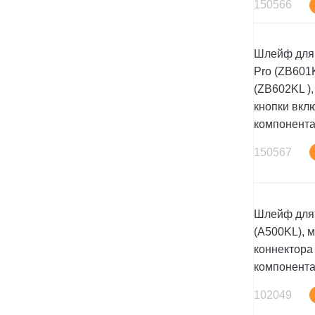
150566
Шлейф для
Pro (ZB601K
(ZB602KL ),
кнопки вкл
компонент
150567
Шлейф для 
(A500KL), 
коннектора 
компонент
102049