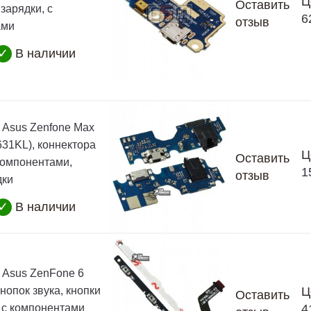
Ц
Оставить
зарядки, с
6
отзыв
ами
✓
В наличии
Asus Zenfone Max
631KL), коннектора
Ц
Оставить
 компонентами,
1
отзыв
дки
✓
В наличии
Asus ZenFone 6
нопок звука, кнопки
Ц
Оставить
 с компонентами
4