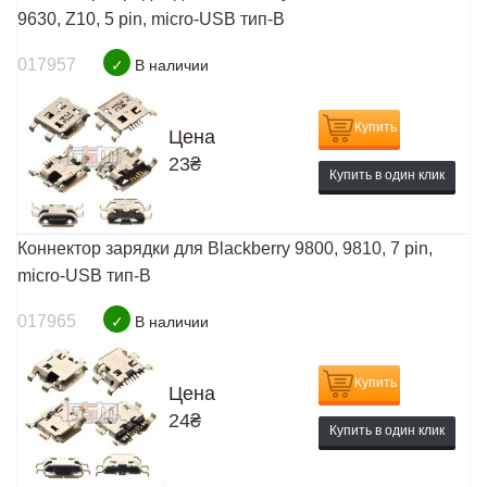
9630, Z10, 5 pin, micro-USB тип-B
017957
✓
В наличии
Купить
Цена
23
₴
Купить в один клик
Коннектор зарядки для Blackberry 9800, 9810, 7 pin,
micro-USB тип-B
017965
✓
В наличии
Купить
Цена
24
₴
Купить в один клик