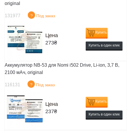
original
131977
?
Под заказ
Купить
Цена
273
₴
Купить в один клик
Аккумулятор NB-53 для Nomi i502 Drive, Li-ion, 3,7 В,
2100 мАч, original
116131
?
Под заказ
Купить
Цена
237
₴
Купить в один клик