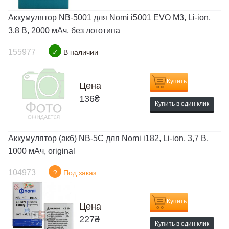
Аккумулятор NB-5001 для Nomi i5001 EVO M3, Li-ion,
3,8 В, 2000 мАч, без логотипа
155977
✓
В наличии
Купить
Цена
136
₴
Купить в один клик
Аккумулятор (акб) NB-5C для Nomi i182, Li-ion, 3,7 В,
1000 мАч, original
104973
?
Под заказ
Купить
Цена
227
₴
Купить в один клик