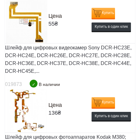
Купить
Цена
55
₴
Купить в один клик
Шлейф для цифровых видеокамер Sony DCR-HC23E,
DCR-HC24E, DCR-HC26E, DCR-HC27E, DCR-HC28E,
DCR-HC36E, DCR-HC37E, DCR-HC38E, DCR-HC44E,
DCR-HC45E,...
019873
✓
В наличии
Купить
Цена
136
₴
Купить в один клик
Шлейф для цифровых фотоаппаратов Kodak M380;