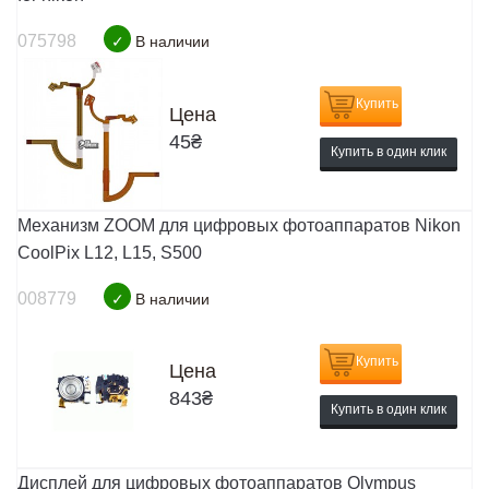
075798
✓
В наличии
Купить
Цена
45
₴
Купить в один клик
Механизм ZOOM для цифровых фотоаппаратов Nikon
CoolPix L12, L15, S500
008779
✓
В наличии
Купить
Цена
843
₴
Купить в один клик
Дисплей для цифровых фотоаппаратов Olympus