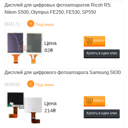
Дисплей для цифровых фотоаппаратов Ricoh R5;
Nikon S500; Olympus FE250, FE530, SP550
004171
?
Под заказ
Купить
Цена
82
₴
Купить в один клик
Дисплей для цифрового фотоаппарата Samsung S630
004930
?
Под заказ
Купить
Цена
214
₴
Купить в один клик