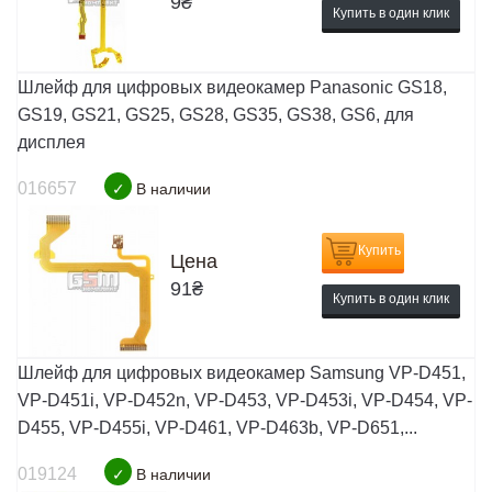
9
₴
Купить в один клик
Шлейф для цифровых видеокамер Panasonic GS18,
GS19, GS21, GS25, GS28, GS35, GS38, GS6, для
дисплея
016657
✓
В наличии
Купить
Цена
91
₴
Купить в один клик
Шлейф для цифровых видеокамер Samsung VP-D451,
VP-D451i, VP-D452n, VP-D453, VP-D453i, VP-D454, VP-
D455, VP-D455i, VP-D461, VP-D463b, VP-D651,...
019124
✓
В наличии