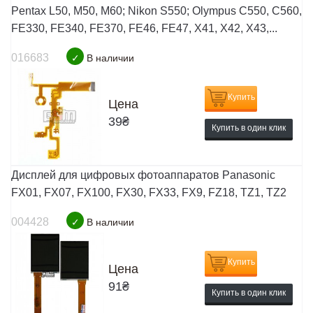
Pentax L50, M50, M60; Nikon S550; Olympus C550, C560,
FE330, FE340, FE370, FE46, FE47, X41, X42, X43,...
016683
✓
В наличии
Купить
Цена
39
₴
Купить в один клик
Дисплей для цифровых фотоаппаратов Panasonic
FX01, FX07, FX100, FX30, FX33, FX9, FZ18, TZ1, TZ2
004428
✓
В наличии
Купить
Цена
91
₴
Купить в один клик