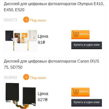
Дисплей для цифровых фотоаппаратов Olympus E410,
E450, E520
004373
?
Под заказ
Купить
Цена
91
₴
Купить в один клик
Дисплей для цифровых фотоаппаратов Canon IXUS
75, SD750
003660
?
Под заказ
Купить
Цена
627
₴
Купить в один клик