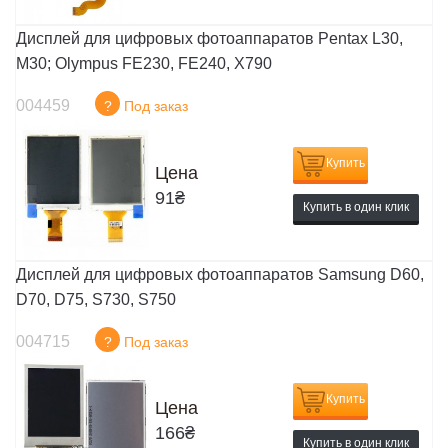
Дисплей для цифровых фотоаппаратов Pentax L30,
M30; Olympus FE230, FE240, X790
004459
?
Под заказ
Купить
Цена
91
₴
Купить в один клик
Дисплей для цифровых фотоаппаратов Samsung D60,
D70, D75, S730, S750
004715
?
Под заказ
Купить
Цена
166
₴
Купить в один клик