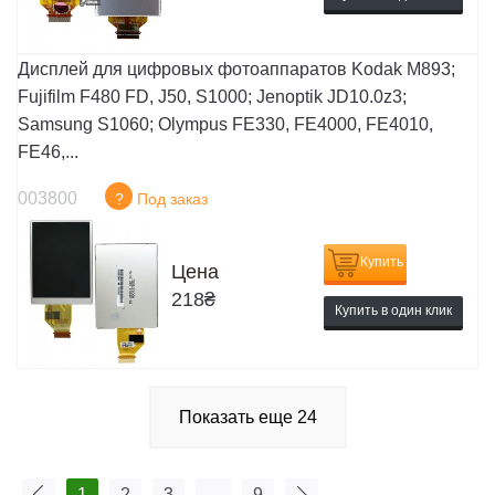
Дисплей для цифровых фотоаппаратов Kodak M893;
Fujifilm F480 FD, J50, S1000; Jenoptik JD10.0z3;
Samsung S1060; Olympus FE330, FE4000, FE4010,
FE46,...
003800
?
Под заказ
Купить
Цена
218
₴
Купить в один клик
Показать еще
24
1
2
3
...
9