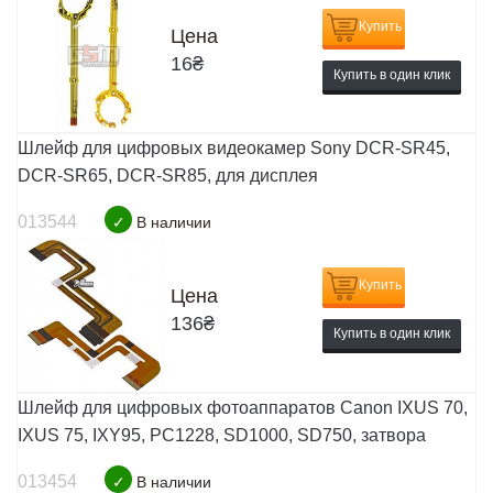
Купить
Цена
16
₴
Купить в один клик
Шлейф для цифровых видеокамер Sony DCR-SR45,
DCR-SR65, DCR-SR85, для дисплея
013544
✓
В наличии
Купить
Цена
136
₴
Купить в один клик
Шлейф для цифровых фотоаппаратов Canon IXUS 70,
IXUS 75, IXY95, PC1228, SD1000, SD750, затвора
013454
✓
В наличии