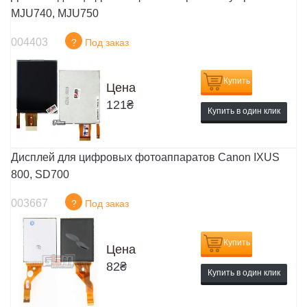
MJU740, MJU750
004403
?
Под заказ
Купить
Цена
121
₴
Купить в один клик
Дисплей для цифровых фотоаппаратов Canon IXUS
800, SD700
003667
?
Под заказ
Купить
Цена
82
₴
Купить в один клик