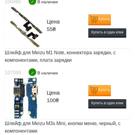
100495
✓
В наличии
Купить
Цена
55
₴
Купить в один клик
Шлейф для Meizu M1 Note, коннектора зарядки, с
компонентами, плата зарядки
107098
✓
В наличии
Купить
Цена
100
₴
Купить в один клик
Шлейф для Meizu M3s Mini, кнопки меню, черный, с
компонентами