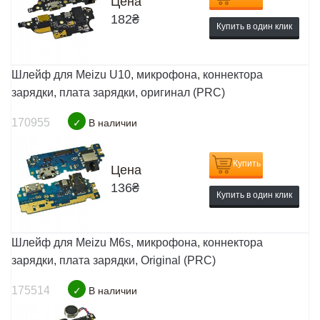
Цена
182
₴
Купить в один клик
Шлейф для Meizu U10, микрофона, коннектора
зарядки, плата зарядки, оригинал (PRC)
170955
✓
В наличии
Купить
Цена
136
₴
Купить в один клик
Шлейф для Meizu M6s, микрофона, коннектора
зарядки, плата зарядки, Original (PRC)
175514
✓
В наличии