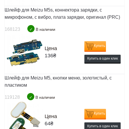
Шлейф для Meizu M5s, коннектора зарядки, с
микрофоном, с вибро, плата зарядки, оригинал (PRC)
168123
✓
В наличии
Купить
Цена
136
₴
Купить в один клик
Шлейф для Meizu M5, кнопки меню, золотистый, с
пластиком
119128
✓
В наличии
Купить
Цена
64
₴
Купить в один клик