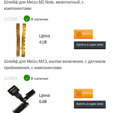
Шлейф для Meizu M2 Note, межплатный, с
компонентами
115358
✓
В наличии
Купить
Цена
41
₴
Купить в один клик
Шлейф для Meizu MX3, кнопки включения, c датчиком
приближения, с компонентами
115354
✓
В наличии
Купить
Цена
64
₴
Купить в один клик