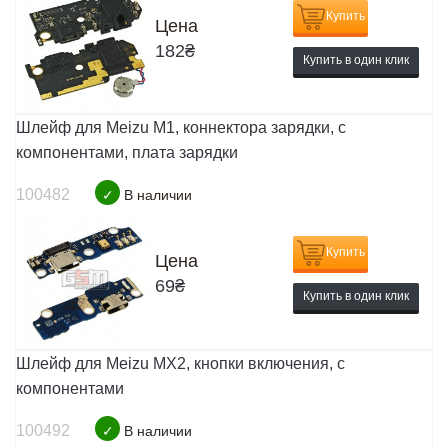
Купить
Цена
182
₴
Купить в один клик
Шлейф для Meizu M1, коннектора зарядки, с
компонентами, плата зарядки
100482
✓
В наличии
Купить
Цена
69
₴
Купить в один клик
Шлейф для Meizu MX2, кнопки включения, с
компонентами
100492
✓
В наличии