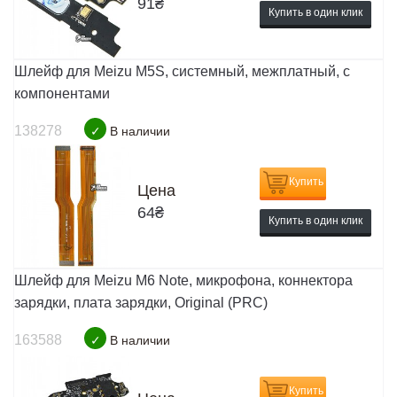
91
₴
Купить в один клик
Шлейф для Meizu M5S, системный, межплатный, с
компонентами
138278
✓
В наличии
Купить
Цена
64
₴
Купить в один клик
Шлейф для Meizu M6 Note, микрофона, коннектора
зарядки, плата зарядки, Original (PRC)
163588
✓
В наличии
Купить