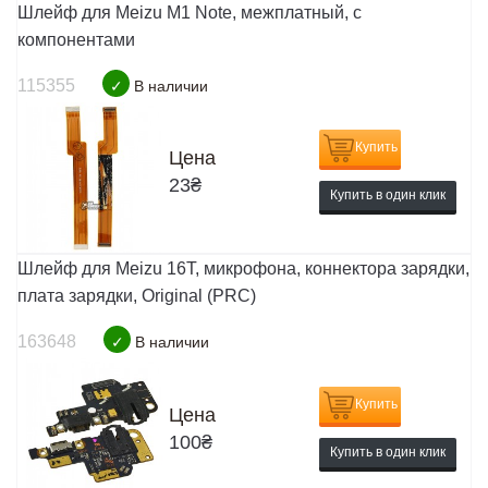
Шлейф для Meizu M1 Note, межплатный, с
компонентами
115355
✓
В наличии
Купить
Цена
23
₴
Купить в один клик
Шлейф для Meizu 16T, микрофона, коннектора зарядки,
плата зарядки, Original (PRC)
163648
✓
В наличии
Купить
Цена
100
₴
Купить в один клик