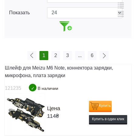
Показать
1
2
3
...
6
Шлейф для Meizu M6 Note, коннектора зарядки,
микрофона, плата зарядки
121235
✓
В наличии
Купить
Цена
114
₴
Купить в один клик