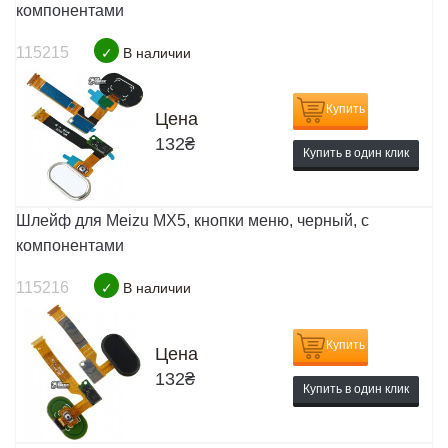
компонентами
115215
✓
В наличии
Купить
Цена
132
₴
Купить в один клик
Шлейф для Meizu MX5, кнопки меню, черный, с
компонентами
115216
✓
В наличии
Купить
Цена
132
₴
Купить в один клик