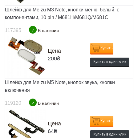
Шлейф для Meizu M3 Note, кнопки меню, белый, с
компонентами, 10 pin / M681H/M681Q/M681C
117395
✓
В наличии
Купить
Цена
200
₴
Купить в один клик
Шлейф для Meizu M5 Note, кнопок звука, кнопки
включения
119120
✓
В наличии
Купить
Цена
64
₴
Купить в один клик