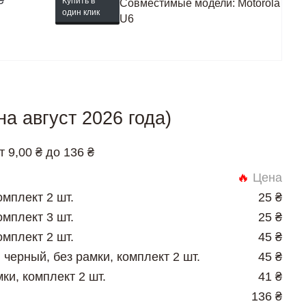
₴
Купить в
Совместимые модели:
Motorola
один клик
U6
а август 2026 года)
 9,00 ₴ до 136 ₴
🔥
Цена
омплект 2 шт.
25 ₴
омплект 3 шт.
25 ₴
омплект 2 шт.
45 ₴
 черный, без рамки, комплект 2 шт.
45 ₴
ки, комплект 2 шт.
41 ₴
136 ₴