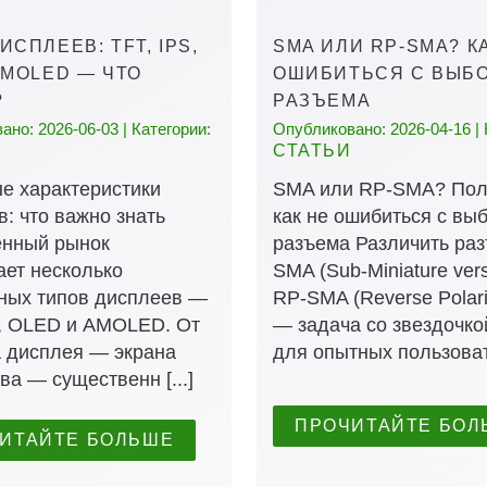
ИСПЛЕЕВ: TFT, IPS,
SMA ИЛИ RP-SMA? К
AMOLED — ЧТО
ОШИБИТЬСЯ С ВЫБ
?
РАЗЪЕМА
но: 2026-06-03 | Категории:
Опубликовано: 2026-04-16 | 
СТАТЬИ
е характеристики
SMA или RP-SMA? Пол
: что важно знать
как не ошибиться с вы
нный рынок
разъема Различить ра
ает несколько
SMA (Sub-Miniature vers
ных типов дисплеев —
RP-SMA (Reverse Polar
S, OLED и AMOLED. От
— задача со звездочко
а дисплея — экрана
для опытных пользовате
ва — существенн [...]
ПРОЧИТАЙТЕ БОЛ
ИТАЙТЕ БОЛЬШЕ