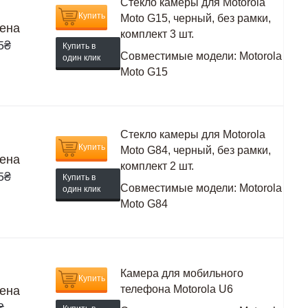
Стекло камеры для Motorola
Купить
Moto G15, черный, без рамки,
ена
комплект 3 шт.
5
₴
Купить в
Совместимые модели:
Motorola
один клик
Moto G15
Стекло камеры для Motorola
Купить
Moto G84, черный, без рамки,
ена
комплект 2 шт.
5
₴
Купить в
Совместимые модели:
Motorola
один клик
Moto G84
Камера для мобильного
Купить
телефона Motorola U6
ена