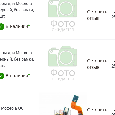
еры для Motorola
ерный, без рамки,
Ц
Оставить
шт.
2
отзыв
*
✓
В наличии
еры для Motorola
ерный, без рамки,
Ц
Оставить
шт.
2
отзыв
*
✓
В наличии
 Motorola U6
Ц
Оставить