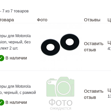
- 7 из 7 товаров
товара
Фото
Отзывы
Ц
еры для Motorola
ion, черный, без
Ц
Оставить
лект 2 шт.
4
отзыв
✓
В наличии
еры для Motorola
Ц
Оставить
o, черный, с рамкой
1
отзыв
✓
В наличии