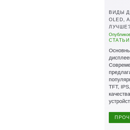
ВИДЫ Д
OLED, 
ЛУЧШЕ
Опубликова
СТАТЬИ
Основны
дисплеев
Совреме
предлаг
популяр
TFT, IP
качеств
устройст
ПРОЧ