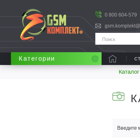
0 800 604-579
gsm.komplekt@
Категории
С
Каталог
К
Введите 