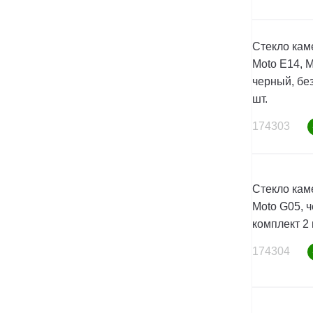
Стекло кам
Moto E14, M
черный, без
шт.
174303
Стекло кам
Moto G05, ч
комплект 2 
174304