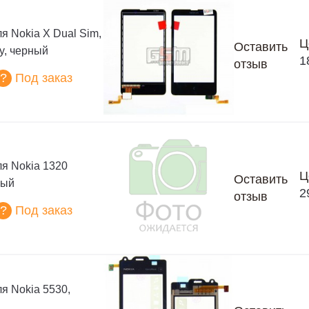
я Nokia X Dual Sim,
Ц
Оставить
ty, черный
1
отзыв
?
Под заказ
ля Nokia 1320
Ц
Оставить
ный
2
отзыв
?
Под заказ
я Nokia 5530,