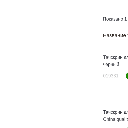
Показано 1 
Название 
Тачскрин дл
черный
019331
Тачскрин дл
China quali