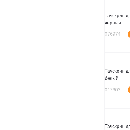
Тачскрин дл
черный
076974
Тачскрин дл
белый
017603
Тачскрин дл