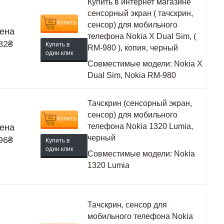
Купить в интернет магазине
сенсорный экран ( тачскрин,
Купить
сенсор) для мобильного
ена
телефона Nokia X Dual Sim, (
82
₴
Купить в
RM-980 ), копия, черный
один клик
Совместимые модели:
Nokia X
Dual Sim, Nokia RM-980
Тачскрин (сенсорный экран,
сенсор) для мобильного
Купить
телефона Nokia 1320 Lumia,
ена
черный
96
₴
Купить в
один клик
Совместимые модели:
Nokia
1320 Lumia
Тачскрин, сенсор для
мобильного телефона Nokia