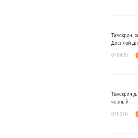
Тачскрин, 
Дисплей дл
076439
Тачскрин дл
черный
078370