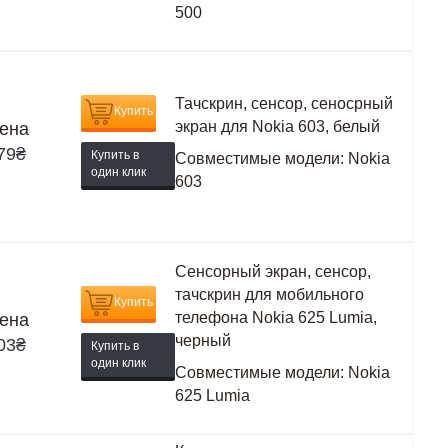
500
Тачскрин, сенсор, сеносрный
Купить
экран для Nokia 603, белый
ена
79
₴
Купить в
Совместимые модели:
Nokia
один клик
603
Сенсорный экран, сенсор,
тачскрин для мобильного
Купить
телефона Nokia 625 Lumia,
ена
черный
03
₴
Купить в
один клик
Совместимые модели:
Nokia
625 Lumia