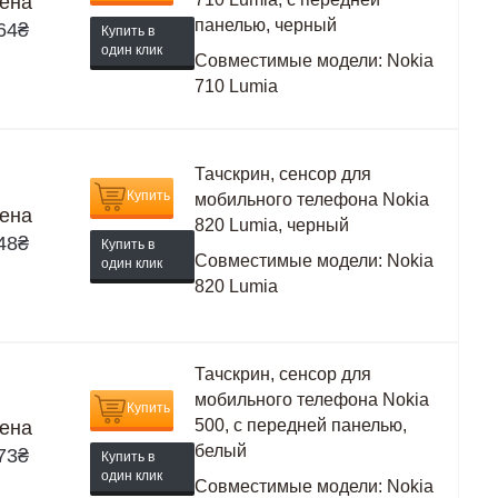
ена
панелью, черный
64
₴
Купить в
один клик
Совместимые модели:
Nokia
710 Lumia
Тачскрин, сенсор для
Купить
мобильного телефона Nokia
ена
820 Lumia, черный
48
₴
Купить в
Совместимые модели:
Nokia
один клик
820 Lumia
Тачскрин, сенсор для
мобильного телефона Nokia
Купить
500, с передней панелью,
ена
белый
73
₴
Купить в
один клик
Совместимые модели:
Nokia