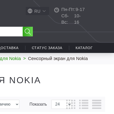
Пн-Пт:
9-17
RU
Сб-
10-
Вс:
16
ДОСТАВКА
СТАТУС ЗАКАЗА
КАТАЛОГ
для Nokia
>
Сенсорный экран для Nokia
Я NOKIA
Показать