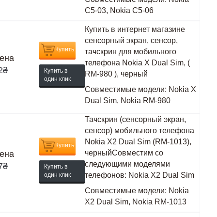
C5-03, Nokia C5-06
Купить в интернет магазине
сенсорный экран, сенсор,
Купить
тачскрин для мобильного
ена
телефона Nokia X Dual Sim, (
2
₴
Купить в
RM-980 ), черный
один клик
Совместимые модели:
Nokia X
Dual Sim, Nokia RM-980
Тачскрин (сенсорный экран,
сенсор) мобильного телефона
Nokia X2 Dual Sim (RM-1013),
Купить
черныйСовместим со
ена
следующими моделями
7
₴
Купить в
телефонов: Nokia X2 Dual Sim
один клик
Совместимые модели:
Nokia
X2 Dual Sim, Nokia RM-1013