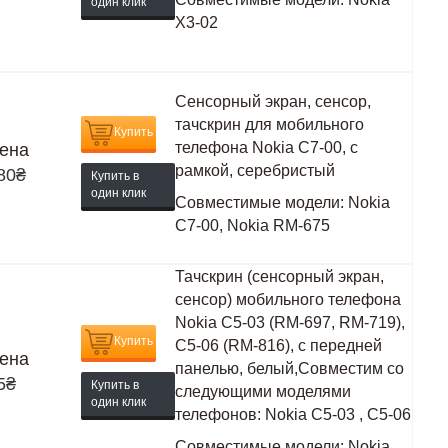
один клик
X3-02
Сенсорный экран, сенсор,
тачскрин для мобильного
Купить
телефона Nokia C7-00, с
ена
рамкой, серебристый
80
₴
Купить в
один клик
Совместимые модели:
Nokia
C7-00, Nokia RM-675
Тачскрин (сенсорный экран,
сенсор) мобильного телефона
Nokia C5-03 (RM-697, RM-719),
Купить
C5-06 (RM-816), с передней
ена
панелью, белый,Совместим со
5
₴
Купить в
следующими моделями
один клик
телефонов: Nokia C5-03 , C5-06
Совместимые модели:
Nokia