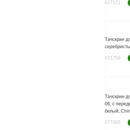
017121
Тачскрин дл
серебристы
021758
Тачскрин дл
06, с пере
белый, Chin
077093