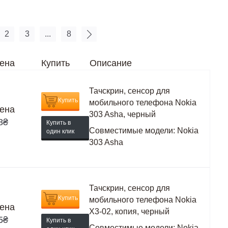
2
3
...
8
ена
Купить
Описание
Тачскрин, сенсор для
Купить
мобильного телефона Nokia
ена
303 Asha, черный
8
₴
Купить в
Совместимые модели:
Nokia
один клик
303 Asha
Тачскрин, сенсор для
Купить
мобильного телефона Nokia
ена
X3-02, копия, черный
5
₴
Купить в
Совместимые модели:
Nokia