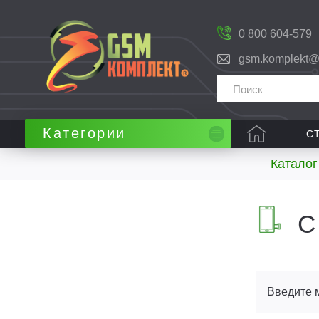
0 800 604-579
gsm.komplekt@
Категории
С
Каталог
С
Введите 