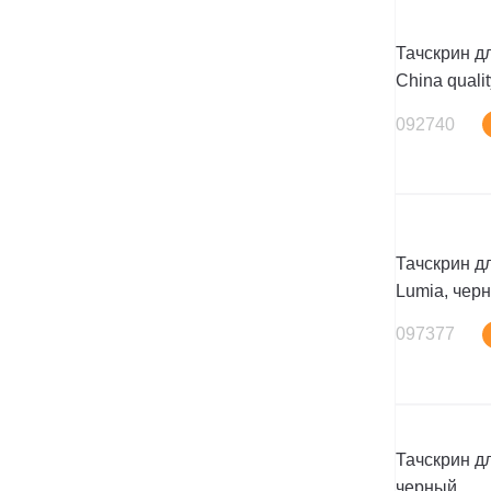
Тачскрин дл
China quali
092740
Тачскрин д
Lumia, чер
097377
Тачскрин дл
черный