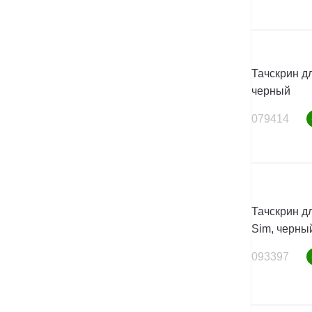
Тачскрин дл
черный
079414
Тачскрин д
Sim, черны
093397