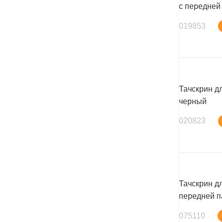
с передней
019853
Тачскрин дл
черный
020823
Тачскрин дл
передней п
075110