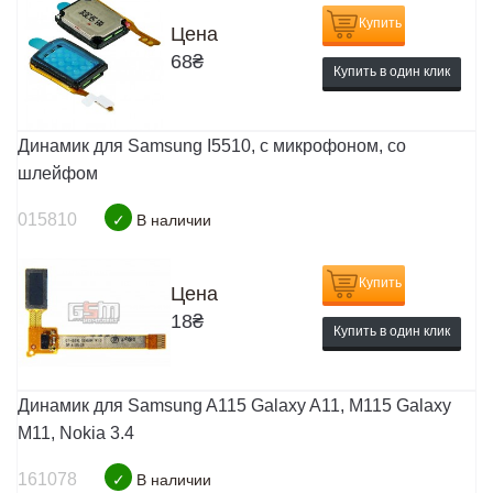
Купить
Цена
68
₴
Купить в один клик
Динамик для Samsung I5510, с микрофоном, со
шлейфом
015810
✓
В наличии
Купить
Цена
18
₴
Купить в один клик
Динамик для Samsung A115 Galaxy A11, M115 Galaxy
M11, Nokia 3.4
161078
✓
В наличии