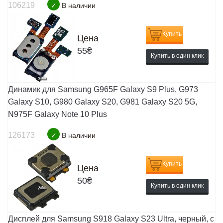
106219
✓
В наличии
Купить
Цена
55
₴
Купить в один клик
Динамик для Samsung G965F Galaxy S9 Plus, G973
Galaxy S10, G980 Galaxy S20, G981 Galaxy S20 5G,
N975F Galaxy Note 10 Plus
126173
✓
В наличии
Купить
Цена
50
₴
Купить в один клик
Дисплей для Samsung S918 Galaxy S23 Ultra, черный, с