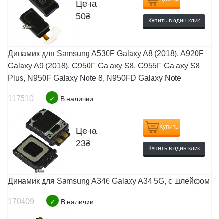
Цена
50
₴
Купить в один клик
Динамик для Samsung A530F Galaxy A8 (2018), A920F
Galaxy A9 (2018), G950F Galaxy S8, G955F Galaxy S8
Plus, N950F Galaxy Note 8, N950FD Galaxy Note
117510
✓
В наличии
Купить
Цена
23
₴
Купить в один клик
Динамик для Samsung A346 Galaxy A34 5G, с шлейфом
170409
✓
В наличии