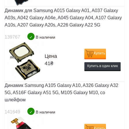
Динамик для Samsung A015 Galaxy A01, A037 Galaxy
A03s, A042 Galaxy A04e, A045 Galaxy A04, A107 Galaxy
A10s, A207 Galaxy A20s, A226 Galaxy A22 5G
139767
✓
В наличии
Купить
Цена
41
₴
Купить в один клик
Динамик Samsung A105 Galaxy A10, A326 Galaxy A32
5G, A516F Galaxy A51 5G, M105 Galaxy M10, со
шлейфом
141649
✓
В наличии
Купить