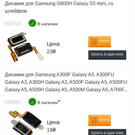
Динамик для Samsung G800H Galaxy S5 mini, со
шлейфом
093703
✓
В наличии
Купить
Цена
23
₴
Купить в один клик
Динамик для Samsung A300F Galaxy A3, A300FU
Galaxy A3, A300H Galaxy A3, A500F Galaxy A5, A500FU
Galaxy A5, A500H Galaxy A5, A500M Galaxy A5, A700F...
*
094685
✓
В наличии
Купить
Цена
19
₴
Купить в один клик