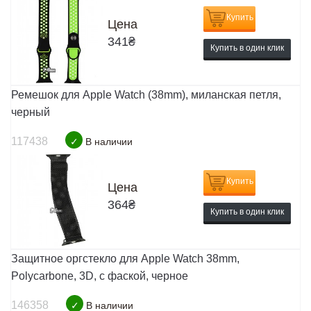
Купить
Цена
341
₴
Купить в один клик
Ремешок для Apple Watch (38mm), миланская петля,
черный
117438
✓
В наличии
Купить
Цена
364
₴
Купить в один клик
Защитное оргстекло для Apple Watch 38mm,
Polycarbone, 3D, с фаской, черное
146358
✓
В наличии