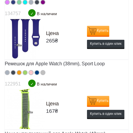
134757
✓
В наличии
Купить
Цена
265
₴
Купить в один клик
Ремешок для Apple Watch (38mm), Sport Loop
122951
✓
В наличии
Купить
Цена
167
₴
Купить в один клик