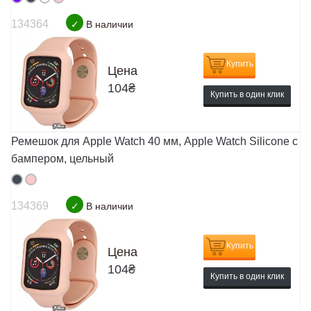
134364
✓
В наличии
Купить
Цена
104
₴
Купить в один клик
Ремешок для Apple Watch 40 мм, Apple Watch Silicone с
бампером, цельный
134369
✓
В наличии
Купить
Цена
104
₴
Купить в один клик