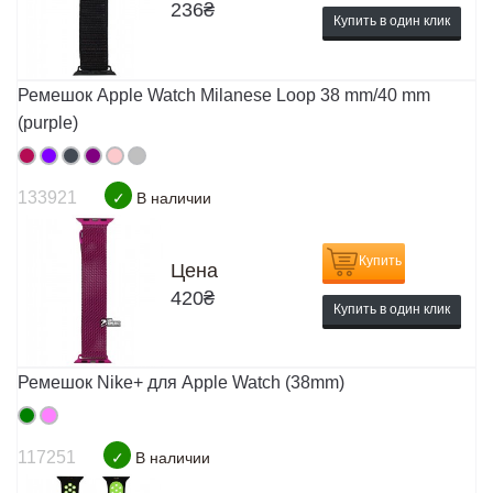
236
₴
Купить в один клик
Ремешок Apple Watch Milanese Loop 38 mm/40 mm
(purple)
133921
✓
В наличии
Купить
Цена
420
₴
Купить в один клик
Ремешок Nike+ для Apple Watch (38mm)
117251
✓
В наличии