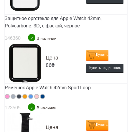
Защитное оргстекло для Apple Watch 42mm,
Polycarbone, 3D, с фаской, черное
146360
✓
В наличии
Купить
Цена
86
₴
Купить в один клик
Ремешок Apple Watch 42mm Sport Loop
123505
✓
В наличии
Купить
Цена