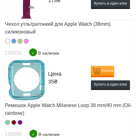
178
₴
Купить в один клик
Чехол утльтратонкий для Apple Watch (38mm),
силиконовый
116539
✓
В наличии
Купить
Цена
35
₴
Купить в один клик
Ремешок Apple Watch Milanese Loop 38 mm/40 mm (Oil-
rainbow)
134360
✓
В наличии