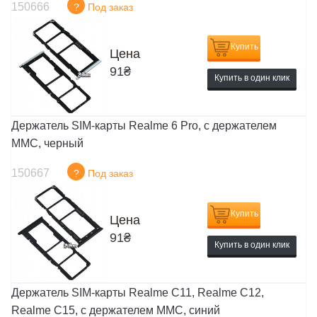
150666
?
Под заказ
Купить
Цена
91
₴
Купить в один клик
Держатель SIM-карты Realme 6 Pro, c держателем
MMC, черный
150667
?
Под заказ
Купить
Цена
91
₴
Купить в один клик
Держатель SIM-карты Realme C11, Realme C12,
Realme C15, c держателем MMC, синий