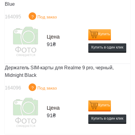
Blue
164095
?
Под заказ
Купить
Цена
91
₴
Купить в один клик
Держатель SIM-карты для Realme 9 pro, черный,
Midnight Black
164096
?
Под заказ
Купить
Цена
91
₴
Купить в один клик