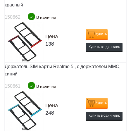
красный
150662
✓
В наличии
Купить
Цена
13
₴
Купить в один клик
Держатель SIM-карты Realme 5i, c держателем MMC,
синий
150661
✓
В наличии
Купить
Цена
24
₴
Купить в один клик