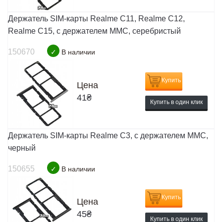
Держатель SIM-карты Realme C11, Realme C12,
Realme C15, c держателем MMC, серебристый
150670
✓
В наличии
Купить
Цена
41
₴
Купить в один клик
Держатель SIM-карты Realme C3, c держателем MMC,
черный
150655
✓
В наличии
Купить
Цена
45
₴
Купить в один клик