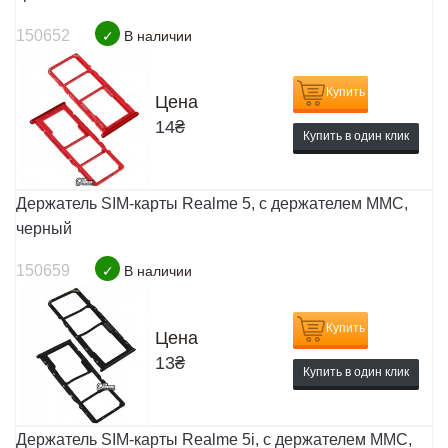
150652
✓
В наличии
Купить
Цена
14
₴
Купить в один клик
Держатель SIM-карты Realme 5, c держателем MMC,
черный
150659
✓
В наличии
Купить
Цена
13
₴
Купить в один клик
Держатель SIM-карты Realme 5i, c держателем MMC,