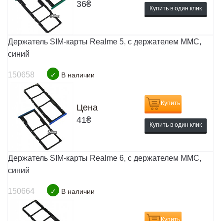
36
₴
Купить в один клик
Держатель SIM-карты Realme 5, c держателем MMC,
синий
150658
✓
В наличии
Купить
Цена
41
₴
Купить в один клик
Держатель SIM-карты Realme 6, c держателем MMC,
синий
150664
✓
В наличии
Купить