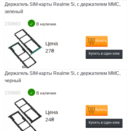
Держатель SIM-карты Realme 5i, c держателем MMC,
зеленый
150663
✓
В наличии
Купить
Цена
27
₴
Купить в один клик
Держатель SIM-карты Realme 5i, c держателем MMC,
черный
150660
✓
В наличии
Купить
Цена
24
₴
Купить в один клик