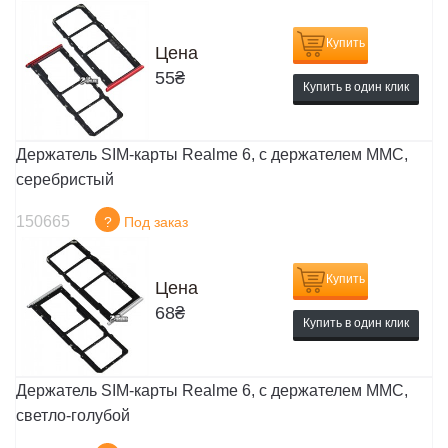
Купить
Цена
55
₴
Купить в один клик
Держатель SIM-карты Realme 6, c держателем MMC,
серебристый
150665
?
Под заказ
Купить
Цена
68
₴
Купить в один клик
Держатель SIM-карты Realme 6, c держателем MMC,
светло-голубой