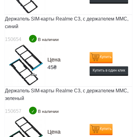
Держатель SIM-карты Realme C3, c держателем MMC,
синий
150654
✓
В наличии
Купить
Цена
45
₴
Купить в один клик
Держатель SIM-карты Realme C3, c держателем MMC,
зеленый
150657
✓
В наличии
Купить
Цена