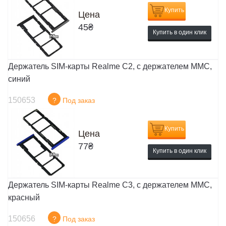
Купить
Цена
45
₴
Купить в один клик
Держатель SIM-карты Realme C2, c держателем MMC,
синий
150653
?
Под заказ
Купить
Цена
77
₴
Купить в один клик
Держатель SIM-карты Realme C3, c держателем MMC,
красный
150656
?
Под заказ