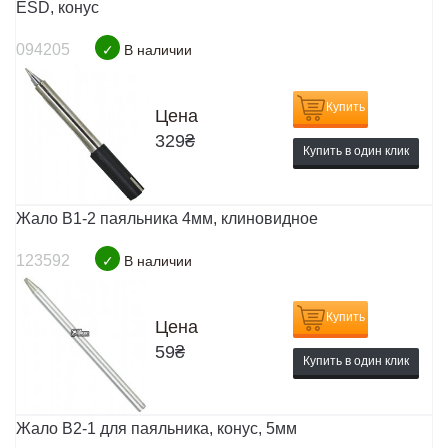
ESD, конус
094205
✓
В наличии
Купить
Цена
329
₴
Купить в один клик
Жало B1-2 паяльника 4мм, клиновидное
123592
✓
В наличии
Купить
Цена
59
₴
Купить в один клик
Жало B2-1 для паяльника, конус, 5мм