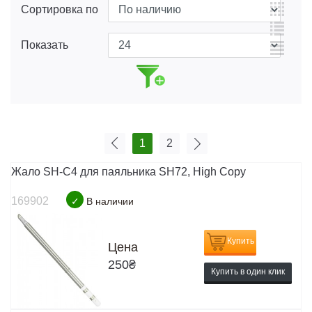
Сортировка по
Показать
1
2
Жало SH-C4 для паяльника SH72, High Copy
169902
✓
В наличии
Купить
Цена
250
₴
Купить в один клик