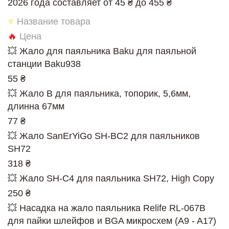
2026 года составляет от 45 ₴ до 455 ₴
⭐
Название товара
🔥
Цена
💥 Жало для паяльника Baku для паяльной
станции Baku938
55 ₴
💥 Жало B для паяльника, топорик, 5,6мм,
длинна 67мм
77 ₴
💥 Жало SanErYiGo SH-BC2 для паяльников
SH72
318 ₴
💥 Жало SH-C4 для паяльника SH72, High Copy
250 ₴
💥 Насадка на жало паяльника Relife RL-067В
для пайки шлейфов и BGA микросхем (A9 - A17)