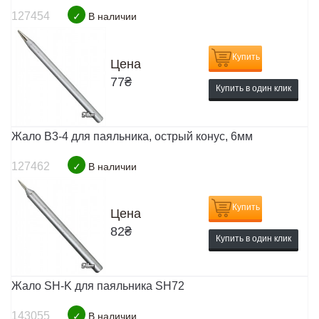
127454
✓
В наличии
Купить
Цена
77
₴
Купить в один клик
Жало B3-4 для паяльника, острый конус, 6мм
127462
✓
В наличии
Купить
Цена
82
₴
Купить в один клик
Жало SH-K для паяльника SH72
143055
✓
В наличии