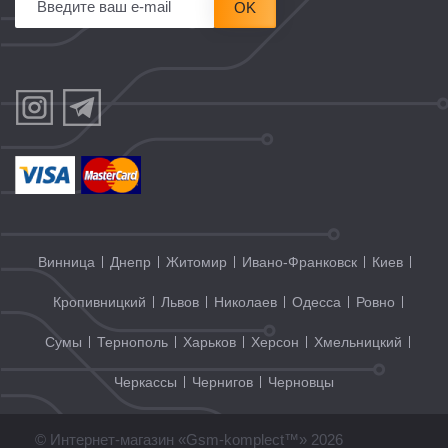
OK
Винница
Днепр
Житомир
Ивано-Франковск
Киев
Кропивницкий
Львов
Николаев
Одесса
Ровно
Сумы
Тернополь
Харьков
Херсон
Хмельницкий
Черкассы
Чернигов
Черновцы
© Интернет-магазин «Gsm-komplect™» 2026