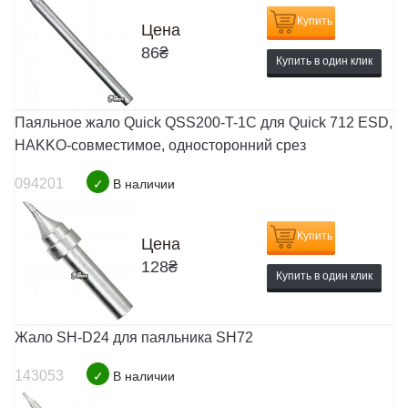
Купить
Цена
86
₴
Купить в один клик
Паяльное жало Quick QSS200-T-1C для Quick 712 ESD,
HAKKO-совместимое, односторонний срез
094201
✓
В наличии
Купить
Цена
128
₴
Купить в один клик
Жало SH-D24 для паяльника SH72
143053
✓
В наличии