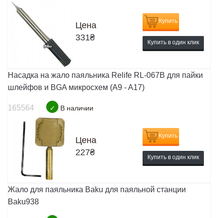
Купить
Цена
331
₴
Купить в один клик
Насадка на жало паяльника Relife RL-067В для пайки
шлейфов и BGA микросхем (A9 - A17)
165564
✓
В наличии
Купить
Цена
227
₴
Купить в один клик
Жало для паяльника Baku для паяльной станции
Baku938