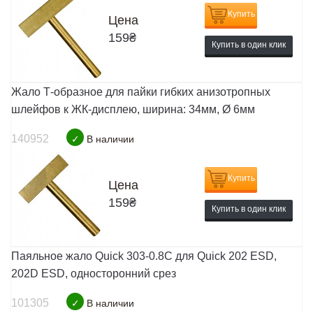
Купить
Цена
159
₴
Купить в один клик
Жало Т-образное для пайки гибких анизотропных
шлейфов к ЖК-дисплею, ширина: 34мм, Ø 6мм
140952
✓
В наличии
Купить
Цена
159
₴
Купить в один клик
Паяльное жало Quick 303-0.8C для Quick 202 ESD,
202D ESD, односторонний срез
101305
✓
В наличии