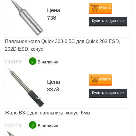
Купить
Цена
73
₴
Купить в один клик
Паяльное жало Quick 303-0.5C для Quick 202 ESD,
202D ESD, конус
094188
✓
В наличии
Купить
Цена
337
₴
Купить в один клик
Жало B3-1 для паяльника, конус, 6мм
127459
✓
В наличии