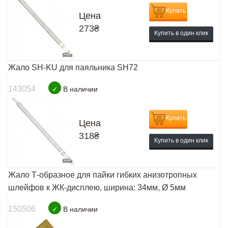
Купить
Цена
273
₴
Купить в один клик
Жало SH-KU для паяльника SH72
143054
✓
В наличии
Купить
Цена
318
₴
Купить в один клик
Жало Т-образное для пайки гибких анизотропных
шлейфов к ЖК-дисплею, ширина: 34мм, Ø 5мм
150506
✓
В наличии