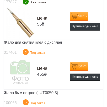
177827
✓
В наличии
Купить
Цена
55
₴
Купить в один клик
Жало для снятия клея с дисплея
017401
?
Под заказ
Купить
Цена
455
₴
Купить в один клик
Жало 6мм острое (LUT0050-3)
100066
?
Под заказ