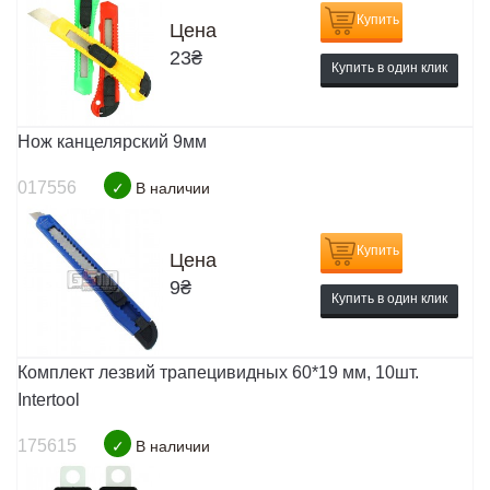
Купить
Цена
23
₴
Купить в один клик
Нож канцелярский 9мм
017556
✓
В наличии
Купить
Цена
9
₴
Купить в один клик
Комплект лезвий трапецивидных 60*19 мм, 10шт.
Intertool
175615
✓
В наличии