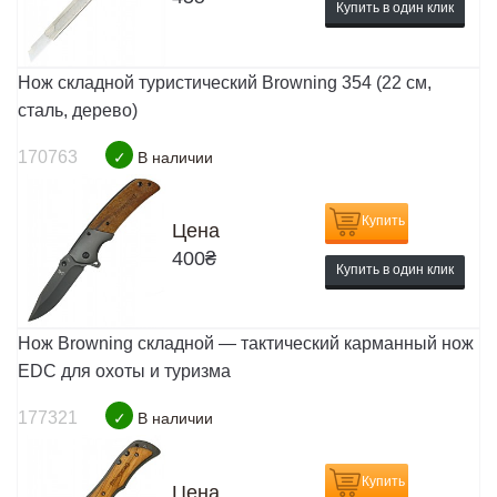
Купить в один клик
Нож складной туристический Browning 354 (22 см,
сталь, дерево)
170763
✓
В наличии
Купить
Цена
400
₴
Купить в один клик
Нож Browning складной — тактический карманный нож
EDC для охоты и туризма
177321
✓
В наличии
Купить
Цена