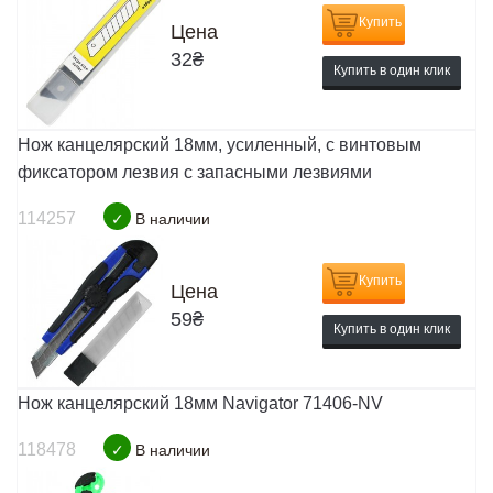
Купить
Цена
32
₴
Купить в один клик
Нож канцелярский 18мм, усиленный, с винтовым
фиксатором лезвия с запасными лезвиями
114257
✓
В наличии
Купить
Цена
59
₴
Купить в один клик
Нож канцелярский 18мм Navigator 71406-NV
118478
✓
В наличии