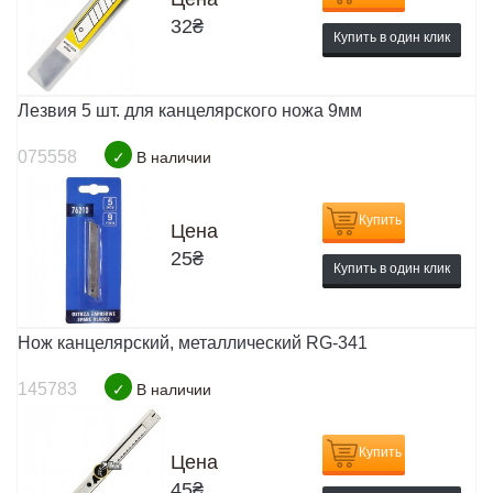
32
₴
Купить в один клик
Лезвия 5 шт. для канцелярского ножа 9мм
075558
✓
В наличии
Купить
Цена
25
₴
Купить в один клик
Нож канцелярский, металлический RG-341
145783
✓
В наличии
Купить
Цена
45
₴