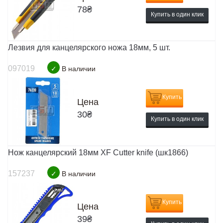
78
₴
Купить в один клик
Лезвия для канцелярского ножа 18мм, 5 шт.
097019
✓
В наличии
Купить
Цена
30
₴
Купить в один клик
Нож канцелярский 18мм ХF Cutter knife (шк1866)
157237
✓
В наличии
Купить
Цена
39
₴