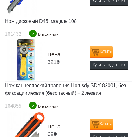
Купить в один клик
Нож дисковый D45, модель 108
161432
✓
В наличии
Купить
Цена
321
₴
Купить в один клик
Нож канцелярский трапеция Horusdy SDY-82001, без
фиксации лезвия (безопасный) + 2 лезвия
164855
✓
В наличии
Купить
Цена
68
₴