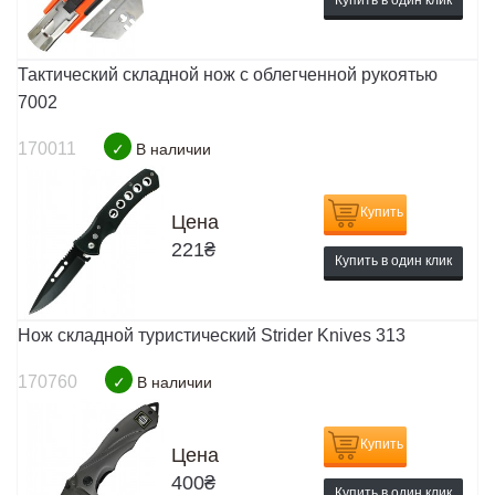
Купить в один клик
Тактический складной нож с облегченной рукоятью
7002
170011
✓
В наличии
Купить
Цена
221
₴
Купить в один клик
Нож складной туристический Strider Knives 313
170760
✓
В наличии
Купить
Цена
400
₴
Купить в один клик