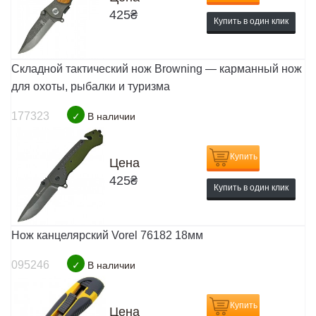
425
₴
Купить в один клик
Складной тактический нож Browning — карманный нож
для охоты, рыбалки и туризма
177323
✓
В наличии
Купить
Цена
425
₴
Купить в один клик
Нож канцелярский Vorel 76182 18мм
095246
✓
В наличии
Купить
Цена