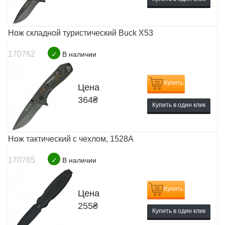
Нож складной туристический Buck X53
170762
✓
В наличии
Купить
Цена
364
₴
Купить в один клик
Нож тактический с чехлом, 1528A
170765
✓
В наличии
Купить
Цена
255
₴
Купить в один клик