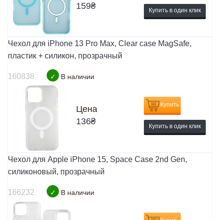
159
₴
Купить в один клик
Чехол для iPhone 13 Pro Max, Clear case MagSafe,
пластик + силикон, прозрачный
160838
✓
В наличии
Купить
Цена
136
₴
Купить в один клик
Чехол для Apple iPhone 15, Space Case 2nd Gen,
силиконовый, прозрачный
166232
✓
В наличии