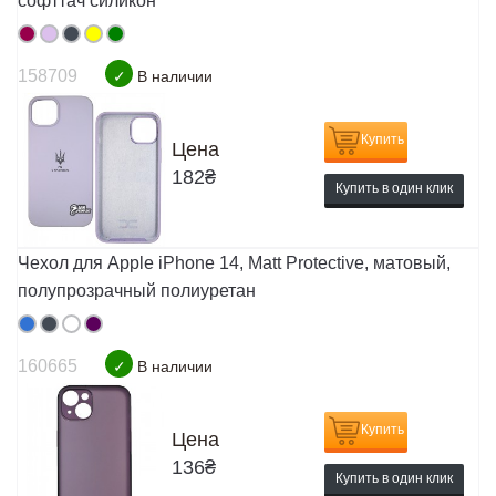
софттач силикон
158709
✓
В наличии
Купить
Цена
182
₴
Купить в один клик
Чехол для Apple iPhone 14, Matt Protective, матовый,
полупрозрачный полиуретан
160665
✓
В наличии
Купить
Цена
136
₴
Купить в один клик