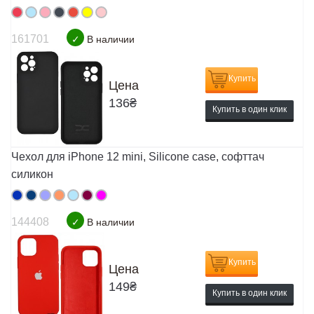
161701
✓
В наличии
Купить
Цена
136
₴
Купить в один клик
Чехол для iPhone 12 mini, Silicone case, софттач
силикон
144408
✓
В наличии
Купить
Цена
149
₴
Купить в один клик