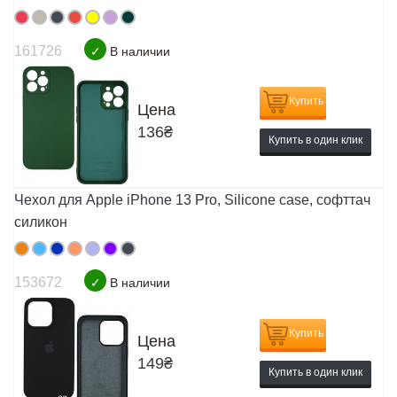
161726
✓
В наличии
Купить
Цена
136
₴
Купить в один клик
Чехол для Apple iPhone 13 Pro, Silicone case, софттач
силикон
153672
✓
В наличии
Купить
Цена
149
₴
Купить в один клик