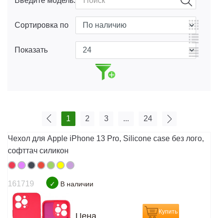
Введите модель:
Сортировка по
Показать
1
2
3
...
24
Чехол для Apple iPhone 13 Pro, Silicone case без лого,
софттач силикон
161719
✓
В наличии
Купить
Цена