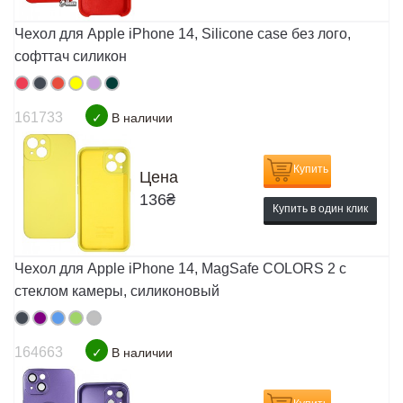
Чехол для Apple iPhone 14, Silicone case без лого,
софттач силикон
161733
✓
В наличии
Купить
Цена
136
₴
Купить в один клик
Чехол для Apple iPhone 14, MagSafe COLORS 2 с
стеклом камеры, силиконовый
164663
✓
В наличии