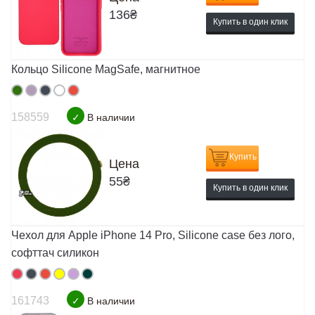
136
₴
Купить в один клик
Кольцо Silicone MagSafe, магнитное
158559
✓
В наличии
Купить
Цена
55
₴
Купить в один клик
Чехол для Apple iPhone 14 Pro, Silicone case без лого,
софттач силикон
161743
✓
В наличии