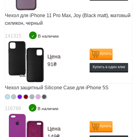
Чехол для iPhone 11 Pro Max, Joy (Black matt), матовый
силикон, черный
141315
✓
В наличии
Купить
Цена
91
₴
Купить в один клик
Чехол защитный Silicone Case для iPhone 5S
116789
✓
В наличии
Купить
Цена
149
₴