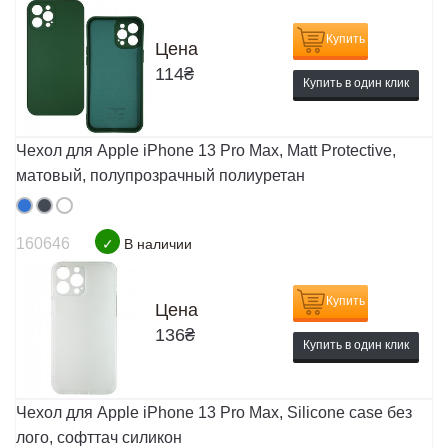
Купить
Цена
114
₴
Купить в один клик
Чехол для Apple iPhone 13 Pro Max, Matt Protective,
матовый, полупрозрачный полиуретан
160646
✓
В наличии
Купить
Цена
136
₴
Купить в один клик
Чехол для Apple iPhone 13 Pro Max, Silicone case без
лого, софттач силикон