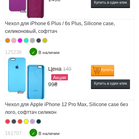
Купить в один клик
Чехол для iPhone 6 Plus / 6s Plus, Silicone case,
силиконовый, софттач
125236
✓
В наличии
Цена
149
Купить
Акция
99
₴
Купить в один клик
Чехол для Apple iPhone 12 Pro Max, Silicone case без
лого, софттач силикон
161707
✓
В наличии