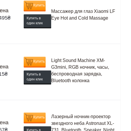
Купить
ена
Массажер для глаз Xiaomi LF
495
₴
Eye Hot and Cold Massage
Купить в
один клик
Light Sound Machine XM-
Купить
ена
G3mini, RGB ночник, часы,
15
₴
беспроводная зарядка,
Купить в
один клик
Bluetooth колонка
Лазерный ночник-проектор
Купить
ена
звездного неба Astronaut XL-
67
₴
731, Bluetooth, Speaker, Night
Купить в