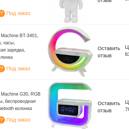
отзыв
?
Под заказ
 Machine BT-3401,
, часы,
Ц
Оставить
ая зарядка,
6
отзыв
олонка
?
Под заказ
d Machine G30, RGB
сы, беспроводная
Ц
Оставить
uetooth колонка
7
отзыв
?
Под заказ