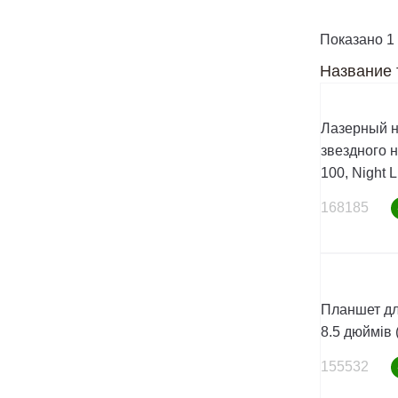
Показано 1 
Название 
Лазерный н
звездного 
100, Night L
168185
Планшет дл
8.5 дюймів (
155532