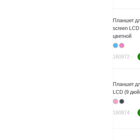
Планшет дл
screen LCD 
цветной
160872
Планшет дл
LCD (9 дюй
160874