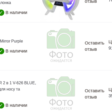
7
отзыв
олонка
✓
В наличии
Mirror Purple
Ц
Оставить
9
отзыв
✓
В наличии
 2 в 1 V-626 BLUE,
для носу та
Ц
Оставить
3
отзыв
✓
В наличии