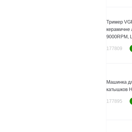
Тример VGR
керамичне
9000RPM, L
177809
Машинка дл
катышков H
177895