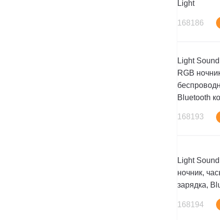
Light
168186
Light Sound
RGB ночник
беспроводн
Bluetooth к
168193
Light Soun
ночник, ча
зарядка, Bl
168194