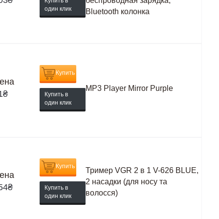
03
₴
беспроводная зарядка,
Купить в
один клик
Bluetooth колонка
Купить
ена
MP3 Player Mirror Purple
1
₴
Купить в
один клик
Купить
Тример VGR 2 в 1 V-626 BLUE,
ена
2 насадки (для носу та
54
₴
Купить в
волосся)
один клик