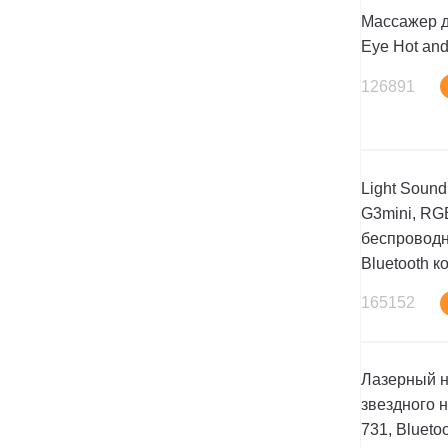
Массажер д
Eye Hot an
126891
Light Soun
G3mini, RG
беспроводн
Bluetooth к
165152
Лазерный н
звездного н
731, Bluetoo