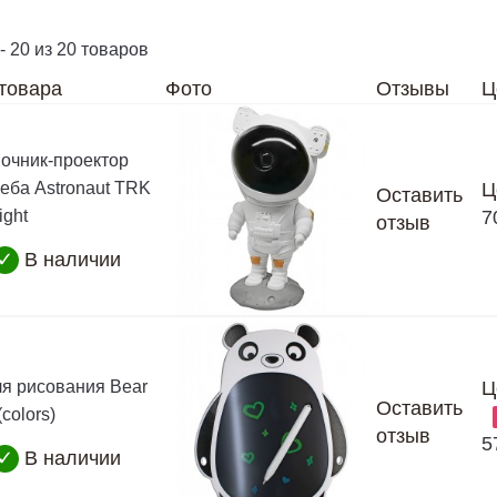
- 20 из 20 товаров
товара
Фото
Отзывы
Ц
очник-проектор
неба Astronaut TRK
Ц
Оставить
ight
7
отзыв
✓
В наличии
я рисования Bear
Ц
Оставить
colors)
отзыв
5
✓
В наличии