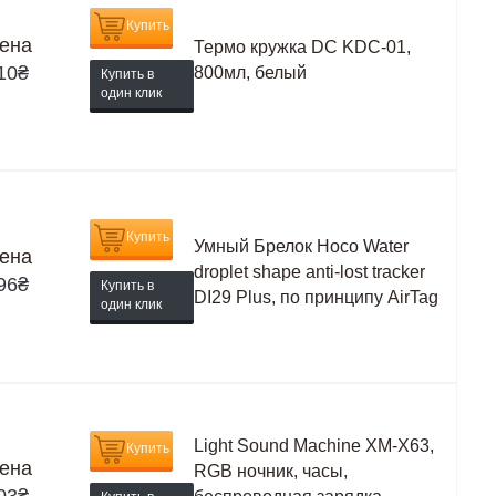
Купить
ена
Термо кружка DC KDC-01,
10
₴
800мл, белый
Купить в
один клик
Купить
Умный Брелок Hoco Water
ена
droplet shape anti-lost tracker
96
₴
Купить в
DI29 Plus, по принципу AirTag
один клик
Light Sound Machine XM-X63,
Купить
ена
RGB ночник, часы,