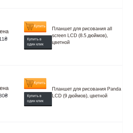
Купить
Планшет для рисования all
ена
screen LCD (8.5 дюймов),
11
₴
Купить в
цветной
один клик
Купить
ена
Планшет для рисования Panda
30
₴
LCD (9 дюймов), цветной
Купить в
один клик