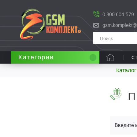
0 800 604-579
gsm.komplekt@
Категории
С
Каталог
П
Введите 