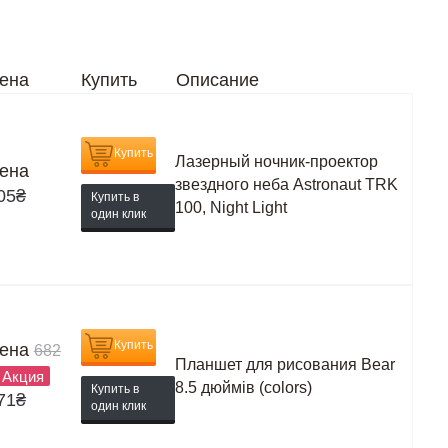
ена
Купить
Описание
Купить
Лазерный ночник-проектор
ена
звездного неба Astronaut TRK
05
₴
Купить в
100, Night Light
один клик
Купить
ена
682
Планшет для рисования Bear
Акция
8.5 дюймів (colors)
Купить в
71
₴
один клик