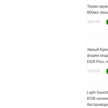
Термо круж
800мл, бел
166768
Умный Брел
droplet shap
DI29 Plus, 
166826
Light Soun
RGB ночник
беспроводн