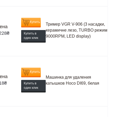
Купить
Тример VGR V-906 (3 насадки,
ена
керамичне лезо, TURBO режим
228
₴
Купить в
9000RPM, LED display)
один клик
Купить
ена
Машинка для удаления
18
₴
катышков Hoco DI69, белая
Купить в
один клик