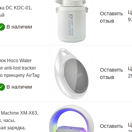
ка DC KDC-01,
Ц
Оставить
ый
9
отзыв
✓
В наличии
ок Hoco Water
e anti-lost tracker
Ц
Оставить
по принципу AirTag
2
отзыв
✓
В наличии
d Machine XM-X63,
, часы,
Ц
Оставить
ая зарядка,