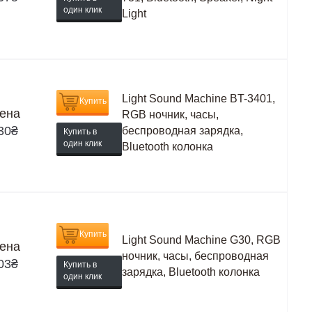
один клик
Light
Light Sound Machine BT-3401,
Купить
ена
RGB ночник, часы,
30
₴
беспроводная зарядка,
Купить в
один клик
Bluetooth колонка
Купить
Light Sound Machine G30, RGB
ена
ночник, часы, беспроводная
03
₴
Купить в
зарядка, Bluetooth колонка
один клик