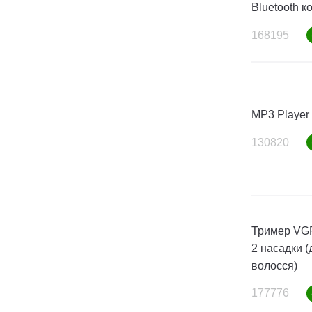
Bluetooth к
168195
MP3 Player 
130820
Тример VGR
2 насадки (
волосся)
177776