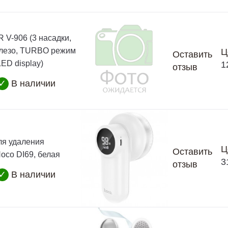
 V-906 (3 насадки,
 лезо, TURBO режим
Ц
Оставить
ED display)
1
отзыв
✓
В наличии
я удаления
Ц
Оставить
oco DI69, белая
3
отзыв
✓
В наличии