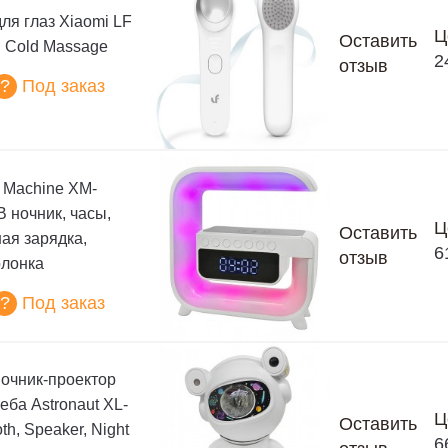
ля глаз Xiaomi LF
Ц
Оставить
d Cold Massage
2
отзыв
?
Под заказ
d Machine XM-
B ночник, часы,
Ц
Оставить
ая зарядка,
6
отзыв
олонка
?
Под заказ
очник-проектор
еба Astronaut XL-
Ц
Оставить
th, Speaker, Night
6