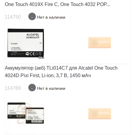
One Touch 4019X Fire C, One Touch 4032 POP...
114750
-
Нет в наличии
Купить
Аккумулятор (акб) TLi014C7 для Alcatel One Touch
4024D Pixi First, Li-ion, 3,7 В, 1450 мАч
114769
-
Нет в наличии
Купить