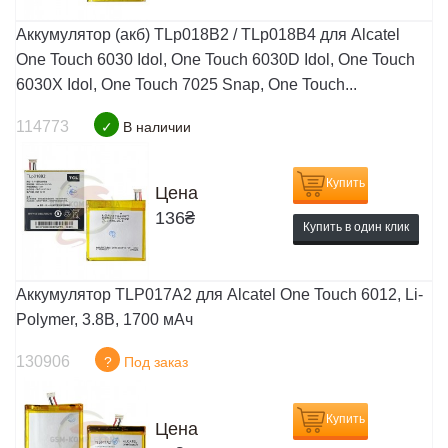
Аккумулятор (акб) TLp018B2 / TLp018B4 для Alcatel
One Touch 6030 Idol, One Touch 6030D Idol, One Touch
6030X Idol, One Touch 7025 Snap, One Touch...
114773
✓
В наличии
Купить
Цена
136
₴
Купить в один клик
Аккумулятор TLP017A2 для Alcatel One Touch 6012, Li-
Polymer, 3.8В, 1700 мАч
130906
?
Под заказ
Купить
Цена