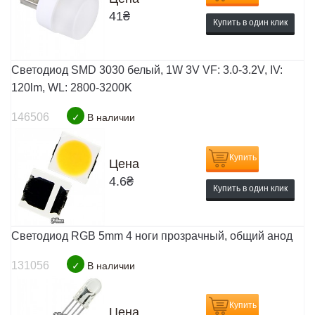
41
₴
Купить в один клик
Светодиод SMD 3030 белый, 1W 3V VF: 3.0-3.2V, IV:
120lm, WL: 2800-3200K
146506
✓
В наличии
Купить
Цена
4.6
₴
Купить в один клик
Светодиод RGB 5mm 4 ноги прозрачный, общий анод
131056
✓
В наличии
Купить
Цена