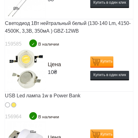
Купить в один клик
Светодиод 1Вт нейтральный белый (130-140 Lm, 4150-
4500K, 3,3В, 350мА ) GBZ-12WB
159585
✓
В наличии
Купить
Цена
10
₴
Купить в один клик
USB Led лампа 1w в Power Bank
156964
✓
В наличии
Купить
Цена