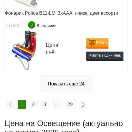
Фонарик Police B11-LM, 3xAAA, линза, цвет ассорти
161902
✓
В наличии
Купить
Цена
69
₴
Купить в один клик
Показать еще
24
1
2
3
...
29
Цена на Освещение (актуально