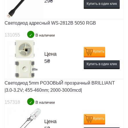
29
₴
Купить в один клик
Светодиод адресный WS-2812B 5050 RGB
131055
✓
В наличии
Купить
Цена
5
₴
Купить в один клик
Светодиод 5mm РОЗОВЫЙ прозрачный BRILLIANT
|3.0-3.2V; 455-460nm; 2000-3000mcd|
157318
✓
В наличии
Купить
Цена