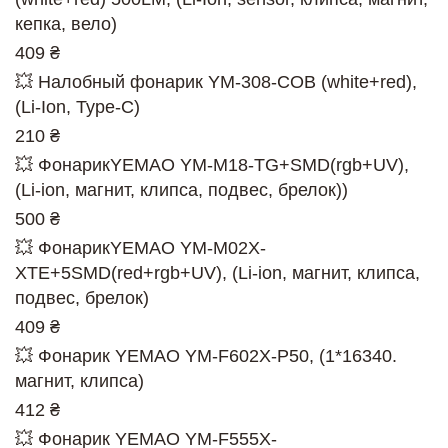
кепка, вело)
409 ₴
💥 Налобный фонарик YM-308-COB (white+red),
(Li-Ion, Type-C)
210 ₴
💥 ФонарикYEMAO YM-M18-TG+SMD(rgb+UV),
(Li-ion, магнит, клипса, подвес, брелок))
500 ₴
💥 ФонарикYEMAO YM-M02X-
XTE+5SMD(red+rgb+UV), (Li-ion, магнит, клипса,
подвес, брелок)
409 ₴
💥 Фонарик YEMAO YM-F602X-P50, (1*16340.
магнит, клипса)
412 ₴
💥 Фонарик YEMAO YM-F555X-