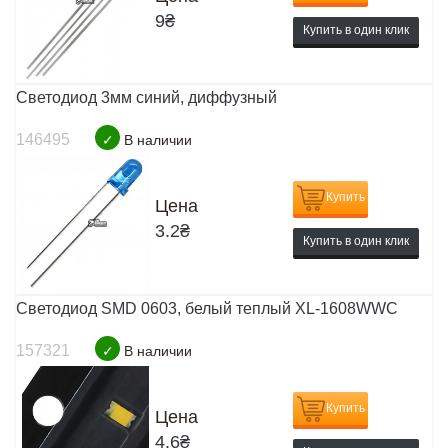
9
₴
Купить в один клик
Светодиод 3мм синий, диффузный
146495
✓
В наличии
Купить
Цена
3.2
₴
Купить в один клик
Светодиод SMD 0603, белый теплый XL-1608WWC
157321
✓
В наличии
Купить
Цена
4.6
₴