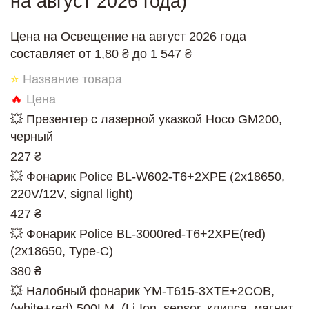
на август 2026 года)
Цена на Освещение на август 2026 года
составляет от 1,80 ₴ до 1 547 ₴
⭐
Название товара
🔥
Цена
💥 Презентер с лазерной указкой Hoco GM200,
черный
227 ₴
💥 Фонарик Police BL-W602-T6+2XPE (2x18650,
220V/12V, signal light)
427 ₴
💥 Фонарик Police BL-3000red-T6+2XPE(red)
(2x18650, Type-C)
380 ₴
💥 Налобный фонарик YM-T615-3XTE+2COB,
(white+red) 500LM, (Li-Ion, sensor, клипса, магнит,