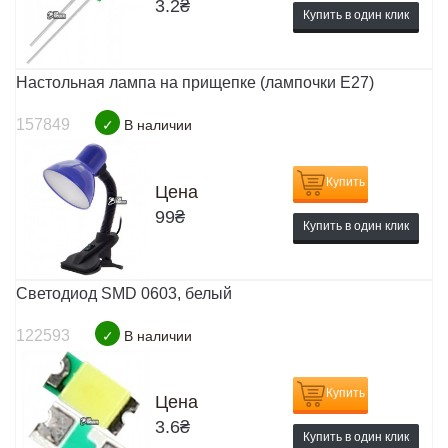
3.2
₴
Купить в один клик
Настольная лампа на прищепке (лампочки E27)
157849
✓
В наличии
Купить
Цена
99
₴
Купить в один клик
Светодиод SMD 0603, белый
122593
✓
В наличии
Купить
Цена
3.6
₴
Купить в один клик