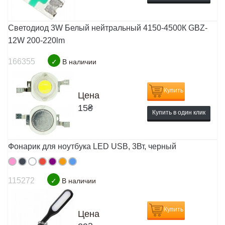
Светодиод 3W Белый нейтральный 4150-4500К GBZ-
12W 200-220lm
166355
✓
В наличии
Купить
Цена
15
₴
Купить в один клик
Фонарик для ноутбука LED USB, 3Вт, черный
115272
✓
В наличии
Купить
Цена