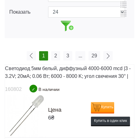
Показать
1
2
3
...
29
Светодиод 5мм белый, диффузный 4000-6000 mcd |3 -
3.2V; 20мА; 0.06 Вт; 6000 - 8000 K; угол свечения 30° |
160802
✓
В наличии
Купить
Цена
6
₴
Купить в один клик