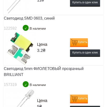
11
₴
Купить в один клик
Светодиод SMD 0603, синий
122592
✓
В наличии
Купить
Цена
3.2
₴
Купить в один клик
Светодиод 5mm ФИОЛЕТОВЫЙ прозрачный
BRILLIANT
157319
✓
В наличии
Купить
Цена
5
₴