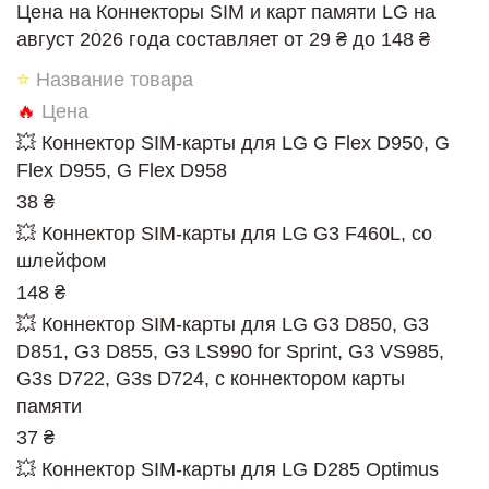
Цена на Коннекторы SIM и карт памяти LG на
август 2026 года составляет от 29 ₴ до 148 ₴
⭐
Название товара
🔥
Цена
💥 Коннектор SIM-карты для LG G Flex D950, G
Flex D955, G Flex D958
38 ₴
💥 Коннектор SIM-карты для LG G3 F460L, со
шлейфом
148 ₴
💥 Коннектор SIM-карты для LG G3 D850, G3
D851, G3 D855, G3 LS990 for Sprint, G3 VS985,
G3s D722, G3s D724, с коннектором карты
памяти
37 ₴
💥 Коннектор SIM-карты для LG D285 Optimus