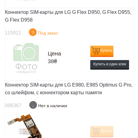
Коннектор SIM-карты для LG G Flex D950, G Flex D955,
G Flex D958
115921
?
Под заказ
Купить
Цена
38
₴
Купить в один клик
Коннектор SIM-карты для LG E980, E985 Optimus G Pro,
со шлейфом, с коннектором карты памяти
096367
-
Нет в наличии
Купить