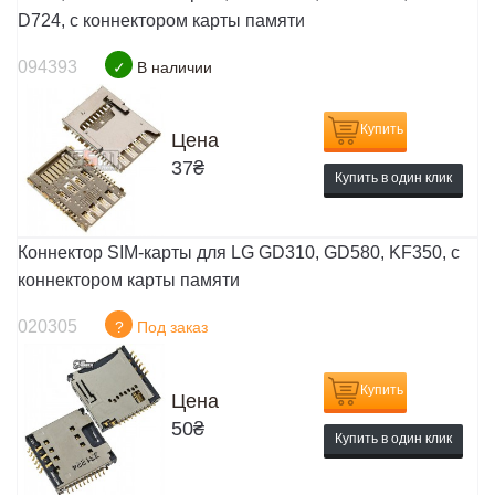
D724, с коннектором карты памяти
094393
✓
В наличии
Купить
Цена
37
₴
Купить в один клик
Коннектор SIM-карты для LG GD310, GD580, KF350, с
коннектором карты памяти
020305
?
Под заказ
Купить
Цена
50
₴
Купить в один клик