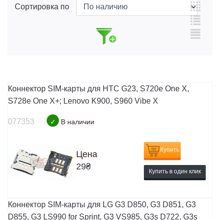
Сортировка по
Коннектор SIM-карты для HTC G23, S720e One X,
S728e One X+; Lenovo K900, S960 Vibe X
077353
✓
В наличии
Купить
Цена
29
₴
Купить в один клик
Коннектор SIM-карты для LG G3 D850, G3 D851, G3
D855, G3 LS990 for Sprint, G3 VS985, G3s D722, G3s