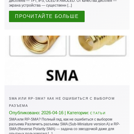
дисплеев — TFT, IPS, OLED и AMOLED. От качества дисплея —
экрана устройства — существенн [...]
ПРОЧИТАЙТЕ БОЛЬШЕ
SMA ИЛИ RP-SMA? КАК НЕ ОШИБИТЬСЯ С ВЫБОРОМ
РАЗЪЕМА
Опубликовано: 2026-04-16 | Категории:
СТАТЬИ
SMA или RP-SMA? Полный гид, как не ошибиться с выбором
разъема Различить разъемы SMA (Sub-Miniature version A) и RP-
SMA (Reverse Polarity SMA) — задача со звездочкой даже для
опытных пользовател [...]