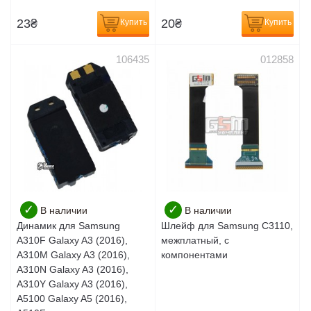
23
₴
20
₴
Купить
Купить
106435
012858
✓
✓
В наличии
В наличии
Динамик для Samsung
Шлейф для Samsung C3110,
A310F Galaxy A3 (2016),
межплатный, с
A310M Galaxy A3 (2016),
компонентами
A310N Galaxy A3 (2016),
A310Y Galaxy A3 (2016),
A5100 Galaxy A5 (2016),