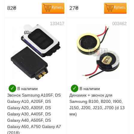
82
₴
27
₴
Купить
Купить
133417
003462
✓
✓
В наличии
В наличии
Звонок Samsung A105F, DS
Динамик + звонок для
Galaxy A10, A205F, DS
Samsung B100, B200, I900,
Galaxy A20, A305F, DS
J150, J200, J210, J700 (d 13
Galaxy A30, A405F, DS
мм)
Galaxy A40, A505F, DS
Galaxy A50, A750 Galaxy A7
(2018),...