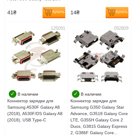
41
₴
14
₴
Купить
Купить
125091
092809
✓
✓
В наличии
В наличии
Коннектор зарядки для
Коннектор зарядки для
Samsung A530F Galaxy A8
Samsung G350 Galaxy Star
(2018), A530F/DS Galaxy A8
Advance, G3518 Galaxy Core
(2018), USB Type-C
LTE, G355H Galaxy Core 2
Duos, G3815 Galaxy Express
2, G386F Galaxy Core...