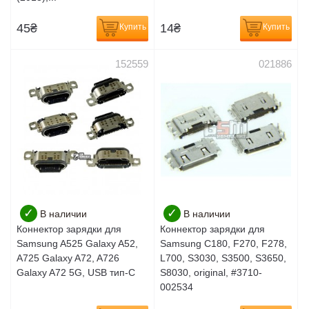
45
₴
14
₴
Купить
Купить
152559
021886
✓
✓
В наличии
В наличии
Коннектор зарядки для
Коннектор зарядки для
Samsung A525 Galaxy A52,
Samsung C180, F270, F278,
A725 Galaxy A72, A726
L700, S3030, S3500, S3650,
Galaxy A72 5G, USB тип-C
S8030, original, #3710-
002534