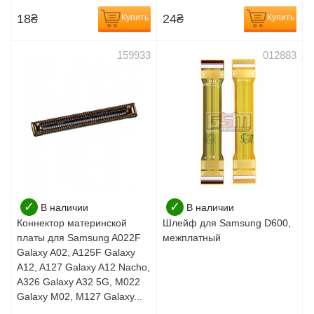
18
₴
24
₴
Купить
Купить
159933
012883
✓
✓
В наличии
В наличии
Коннектор материнской
Шлейф для Samsung D600,
платы для Samsung A022F
межплатный
Galaxy A02, A125F Galaxy
A12, A127 Galaxy A12 Nacho,
A326 Galaxy A32 5G, M022
Galaxy M02, M127 Galaxy...