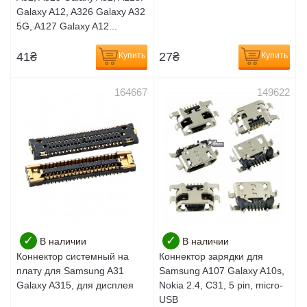
Galaxy A12, A326 Galaxy A32
5G, A127 Galaxy A12...
41
₴
27
₴
Купить
Купить
164667
149622
✓
✓
В наличии
В наличии
Коннектор системный на
Коннектор зарядки для
плату для Samsung A31
Samsung A107 Galaxy A10s,
Galaxy A315, для дисплея
Nokia 2.4, C31, 5 pin, micro-
USB