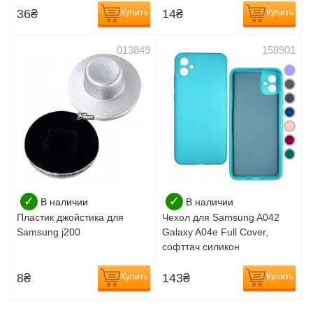
36
₴
14
₴
Купить
Купить
013849
158901
✓
✓
В наличии
В наличии
Пластик джойстика для
Чехол для Samsung A042
Samsung j200
Galaxy A04e Full Cover,
софттач силикон
8
₴
143
₴
Купить
Купить