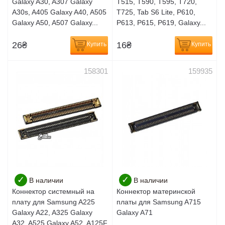
Galaxy A30, A307 Galaxy
T515, T590, T595, T720,
A30s, A405 Galaxy A40, A505
T725, Tab S6 Lite, P610,
Galaxy A50, A507 Galaxy...
P613, P615, P619, Galaxy...
26
₴
16
₴
Купить
Купить
158301
159935
✓
✓
В наличии
В наличии
Коннектор системный на
Коннектор материнской
плату для Samsung A225
платы для Samsung A715
Galaxy A22, A325 Galaxy
Galaxy A71
A32, A525 Galaxy A52, A125F