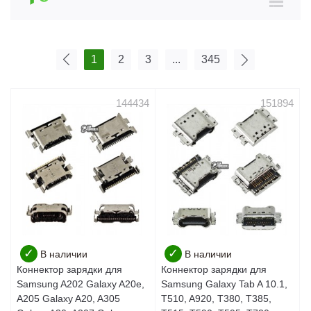
1
2
3
...
345
144434
151894
✓
✓
В наличии
В наличии
Коннектор зарядки для
Коннектор зарядки для
Samsung A202 Galaxy A20e,
Samsung Galaxy Tab A 10.1,
A205 Galaxy A20, A305
T510, A920, T380, T385,