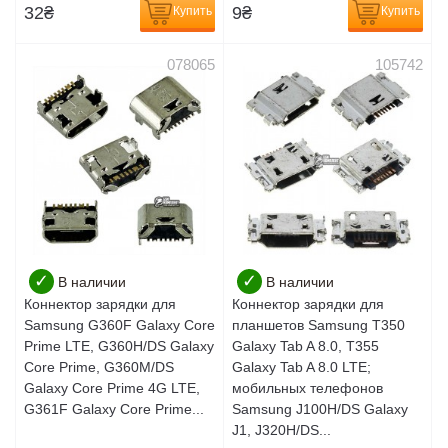
32
₴
9
₴
Купить
Купить
078065
105742
✓
✓
В наличии
В наличии
Коннектор зарядки для
Коннектор зарядки для
Samsung G360F Galaxy Core
планшетов Samsung T350
Prime LTE, G360H/DS Galaxy
Galaxy Tab A 8.0, T355
Core Prime, G360M/DS
Galaxy Tab A 8.0 LTE;
Galaxy Core Prime 4G LTE,
мобильных телефонов
G361F Galaxy Core Prime...
Samsung J100H/DS Galaxy
J1, J320H/DS...