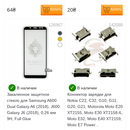
64
₴
20
₴
Купить
Купить
126967
142088
✓
✓
В наличии
В наличии
Закаленное защитное
Коннектор зарядки для
стекло для Samsung A600
Nokia C22, C32, G10, G11,
Dual Galaxy A6 (2018), J600
G20, G21; Motorola Moto E20
Galaxy J6 (2018), 0,26 мм
XT2155, Moto E30 XT2158-6,
9H, Full Glue
Moto E32, Moto E40 XT2159,
Moto E7 Power...