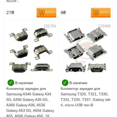
A510F...
27
₴
9
₴
Купить
Купить
156784
129486
✓
✓
В наличии
В наличии
Коннектор зарядки для
Коннектор зарядки для
Samsung A346 Galaxy A34
Samsung T320, T321, T330,
5G, A356 Galaxy A35 5G,
T331, T335, T337, Galaxy tab
A366 Galaxy A36, A536
4, micro-USB тип-B
Galaxy A53 5G, A556 Galaxy
A55, A566 Galaxy A56, 16...