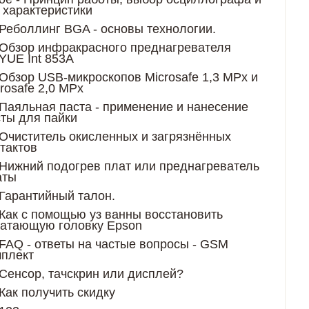
 характеристики
Реболлинг BGA - основы технологии.
Обзор инфракрасного преднагревателя
YUE Int 853A
Обзор USB-микроскопов Microsafe 1,3 MPx и
rosafe 2,0 MPx
Паяльная паста - применение и нанесение
ты для пайки
Очиститель окисленных и загрязнённых
тактов
Нижний подогрев плат или преднагреватель
аты
Гарантийный талон.
Как с помощью уз ванны восстановить
чатающую головку Epson
FAQ - ответы на частые вопросы - GSM
мплект
Сенсор, тачскрин или дисплей?
Как получить скидку