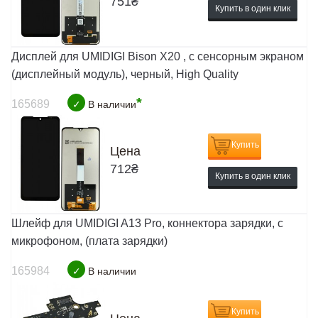
751
₴
Купить в один клик
Дисплей для UMIDIGI Bison X20 , с сенсорным экраном
(дисплейный модуль), черный, High Quality
*
165689
✓
В наличии
Купить
Цена
712
₴
Купить в один клик
Шлейф для UMIDIGI A13 Pro, коннектора зарядки, с
микрофоном, (плата зарядки)
165984
✓
В наличии
Купить