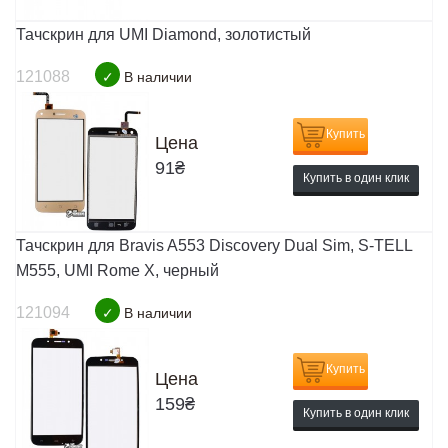
Тачскрин для UMI Diamond, золотистый
121088
✓
В наличии
Купить
Цена
91
₴
Купить в один клик
Тачскрин для Bravis A553 Discovery Dual Sim, S-TELL
M555, UMI Rome X, черный
121094
✓
В наличии
Купить
Цена
159
₴
Купить в один клик