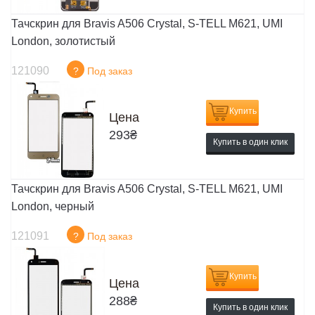
Тачскрин для Bravis A506 Crystal, S-TELL M621, UMI
London, золотистый
121090
?
Под заказ
Купить
Цена
293
₴
Купить в один клик
Тачскрин для Bravis A506 Crystal, S-TELL M621, UMI
London, черный
121091
?
Под заказ
Купить
Цена
288
₴
Купить в один клик