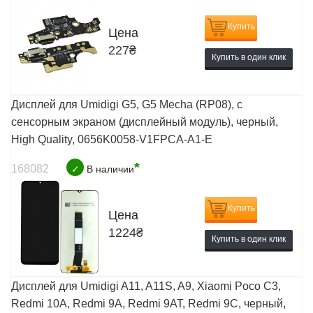
Купить
Цена
227
₴
Купить в один клик
Дисплей для Umidigi G5, G5 Mecha (RP08), с
сенсорным экраном (дисплейный модуль), черный,
High Quality, 0656K0058-V1FPCA-A1-E
*
168082
✓
В наличии
Купить
Цена
1224
₴
Купить в один клик
Дисплей для Umidigi A11, A11S, A9, Xiaomi Poco C3,
Redmi 10A, Redmi 9A, Redmi 9AT, Redmi 9C, черный,