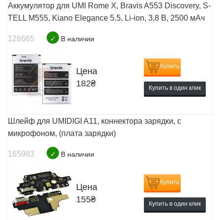
Аккумулятор для UMI Rome X, Bravis A553 Discovery, S-
TELL M555, Kiano Elegance 5.5, Li-ion, 3,8 В, 2500 мАч
126665
✓
В наличии
Купить
Цена
182
₴
Купить в один клик
Шлейф для UMIDIGI A11, коннектора зарядки, с
микрофоном, (плата зарядки)
165983
✓
В наличии
Купить
Цена
155
₴
Купить в один клик