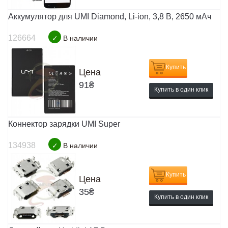
Аккумулятор для UMI Diamond, Li-ion, 3,8 В, 2650 мАч
126664
✓
В наличии
Купить
Цена
91
₴
Купить в один клик
Коннектор зарядки UMI Super
134938
✓
В наличии
Купить
Цена
35
₴
Купить в один клик