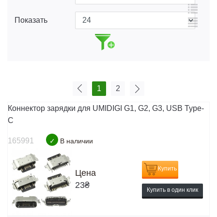
Показать
1
2
Коннектор зарядки для UMIDIGI G1, G2, G3, USB Type-
C
165991
✓
В наличии
Купить
Цена
23
₴
Купить в один клик