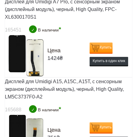
Дисплей для Umidigi A7 Pro, с сенсорным экраном
(дисплейный модуль), черный, High Quality, FPC-
XL6300170S1
*
165451
✓
В наличии
Купить
Цена
1424
₴
Купить в один клик
Дисплей для Umidigi A15, A15C, A15T, с сенсорным
экраном (дисплейный модуль), черный, High Quality,
LM5C3737F0-A2
*
165688
✓
В наличии
Купить
Цена