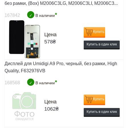
без рамки, (Box) M2006C3LG, M2006C3LI, M2006C3...
*
167842
✓
В наличии
Купить
Цена
578
₴
Купить в один клик
Дисплей для Umidigi A9 Pro, черный, без рамки, High
Quality, F632976VB
*
168568
✓
В наличии
Купить
Цена
1062
₴
Купить в один клик