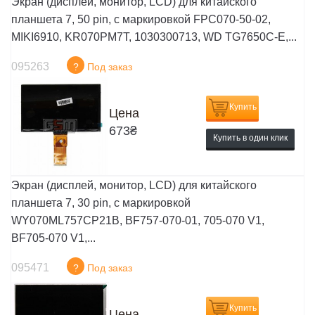
Экран (дисплей, монитор, LCD) для китайского
планшета 7, 50 pin, с маркировкой FPC070-50-02,
MIKI6910, KR070PM7T, 1030300713, WD TG7650C-E,...
095263
?
Под заказ
Купить
Цена
673
₴
Купить в один клик
Экран (дисплей, монитор, LCD) для китайского
планшета 7, 30 pin, с маркировкой
WY070ML757CP21B, BF757-070-01, 705-070 V1,
BF705-070 V1,...
095471
?
Под заказ
Купить
Цена