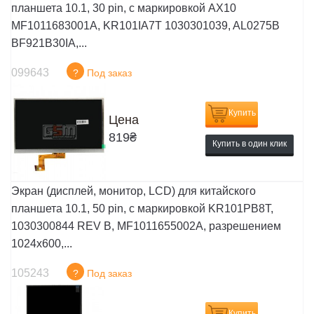
планшета 10.1, 30 pin, с маркировкой AX10
MF1011683001A, KR101IA7T 1030301039, AL0275B
BF921B30IA,...
099643
?
Под заказ
Купить
Цена
819
₴
Купить в один клик
Экран (дисплей, монитор, LCD) для китайского
планшета 10.1, 50 pin, с маркировкой KR101PB8T,
1030300844 REV B, MF1011655002A, разрешением
1024x600,...
105243
?
Под заказ
Купить