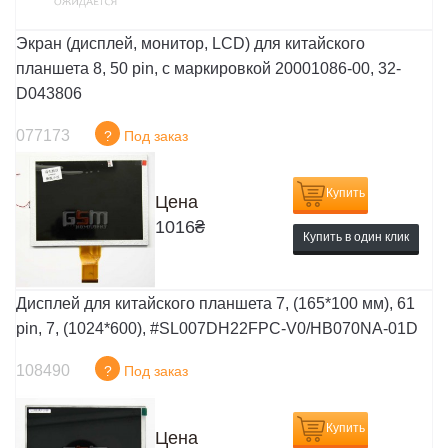
Экран (дисплей, монитор, LCD) для китайского
планшета 8, 50 pin, с маркировкой 20001086-00, 32-
D043806
077173
?
Под заказ
Купить
Цена
1016
₴
Купить в один клик
Дисплей для китайского планшета 7, (165*100 мм), 61
pin, 7, (1024*600), #SL007DH22FPC-V0/HB070NA-01D
108490
?
Под заказ
Купить
Цена