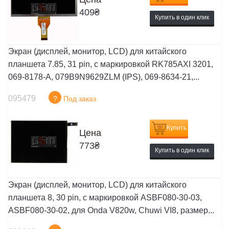
409
₴
Купить в один клик
Экран (дисплей, монитор, LCD) для китайского
планшета 7.85, 31 pin, с маркировкой RK785AXI 3201,
069-8178-A, 079B9N9629ZLM (IPS), 069-8634-21,...
095479
?
Под заказ
Купить
Цена
773
₴
Купить в один клик
Экран (дисплей, монитор, LCD) для китайского
планшета 8, 30 pin, с маркировкой ASBF080-30-03,
ASBF080-30-02, для Onda V820w, Chuwi VI8, размер...