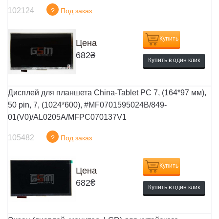
102124
?
Под заказ
Купить
Цена
682
₴
Купить в один клик
Дисплей для планшета China-Tablet PC 7, (164*97 мм),
50 pin, 7, (1024*600), #MF0701595024B/849-
01(V0)/AL0205A/MFPC070137V1
105482
?
Под заказ
Купить
Цена
682
₴
Купить в один клик