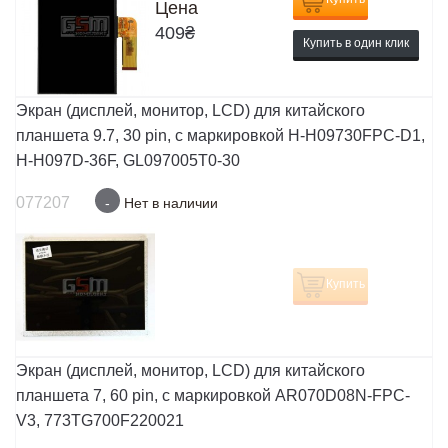
Цена
409
₴
Купить в один клик
Экран (дисплей, монитор, LCD) для китайского
планшета 9.7, 30 pin, с маркировкой H-H09730FPC-D1,
H-H097D-36F, GL097005T0-30
077207
-
Нет в наличии
Купить
Экран (дисплей, монитор, LCD) для китайского
планшета 7, 60 pin, с маркировкой AR070D08N-FPC-
V3, 773TG700F220021