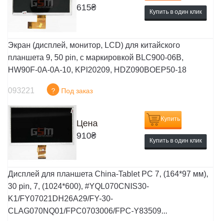
615
₴
Купить в один клик
Экран (дисплей, монитор, LCD) для китайского
планшета 9, 50 pin, с маркировкой BLC900-06B,
HW90F-0A-0A-10, KPI20209, HDZ090BOEP50-18
093221
?
Под заказ
Купить
Цена
910
₴
Купить в один клик
Дисплей для планшета China-Tablet PC 7, (164*97 мм),
30 pin, 7, (1024*600), #YQL070CNIS30-
K1/FY07021DH26A29/FY-30-
CLAG070NQ01/FPC0703006/FPC-Y83509...