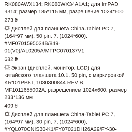
RK080AWX134; RK080WX34A1A1; для ImPAD
9314; размер 185*115 мм, разрешение 1024*600
273 ₴
💥 Дисплей для планшета China-Tablet PC 7,
(164*97 мм), 50 pin, 7, (1024*600),
#MF0701595024B/849-
01(V0)/AL0205A/MFPC070137V1
682 ₴
💥 Экран (дисплей, монитор, LCD) для
китайского планшета 10.1, 50 pin, с маркировкой
KR101PB8T, 1030300844 REV B,
MF1011655002A, разрешением 1024x600, размер
233*136 мм
409 ₴
💥 Дисплей для планшета China-Tablet PC 7,
(164*97 мм), 30 pin, 7, (1024*600),
#YQL070CNIS30-K1/FY07021DH26A29/FY-30-