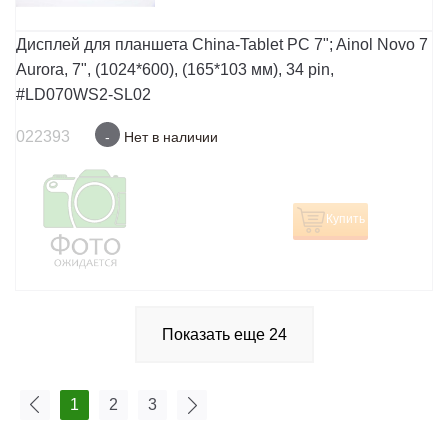
Дисплей для планшета China-Tablet PC 7"; Ainol Novo 7
Aurora, 7", (1024*600), (165*103 мм), 34 pin,
#LD070WS2-SL02
022393
-
Нет в наличии
Купить
Показать еще
24
1
2
3