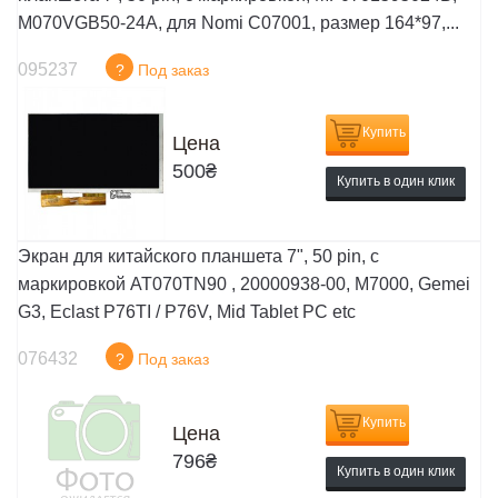
M070VGB50-24A, для Nomi C07001, размер 164*97,...
095237
?
Под заказ
Купить
Цена
500
₴
Купить в один клик
Экран для китайского планшета 7", 50 pin, с
маркировкой AT070TN90 , 20000938-00, M7000, Gemei
G3, Eclast P76TI / P76V, Mid Tablet PC etc
076432
?
Под заказ
Купить
Цена
796
₴
Купить в один клик