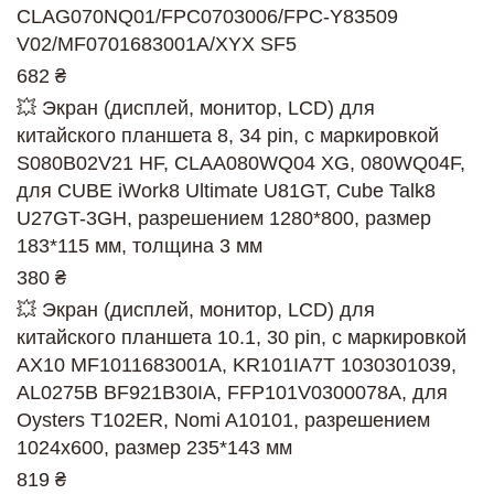
CLAG070NQ01/FPC0703006/FPC-Y83509
V02/MF0701683001A/XYX SF5
682 ₴
💥 Экран (дисплей, монитор, LCD) для
китайского планшета 8, 34 pin, с маркировкой
S080B02V21 HF, CLAA080WQ04 XG, 080WQ04F,
для CUBE iWork8 Ultimate U81GT, Cube Talk8
U27GT-3GH, разрешением 1280*800, размер
183*115 мм, толщина 3 мм
380 ₴
💥 Экран (дисплей, монитор, LCD) для
китайского планшета 10.1, 30 pin, с маркировкой
AX10 MF1011683001A, KR101IA7T 1030301039,
AL0275B BF921B30IA, FFP101V0300078A, для
Oysters T102ER, Nomi A10101, разрешением
1024x600, размер 235*143 мм
819 ₴