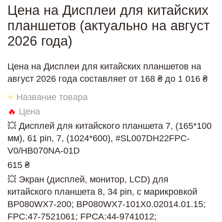
Цена на Дисплеи для китайских
планшетов (актуально на август
2026 года)
Цена на Дисплеи для китайских планшетов на
август 2026 года составляет от 168 ₴ до 1 016 ₴
⭐
Название товара
🔥
Цена
💥 Дисплей для китайского планшета 7, (165*100
мм), 61 pin, 7, (1024*600), #SL007DH22FPC-
V0/HB070NA-01D
615 ₴
💥 Экран (дисплей, монитор, LCD) для
китайского планшета 8, 34 pin, с марикровкой
BP080WX7-200; BP080WX7-101X0.02014.01.15;
FPC:47-7521061; FPCA:44-9741012;