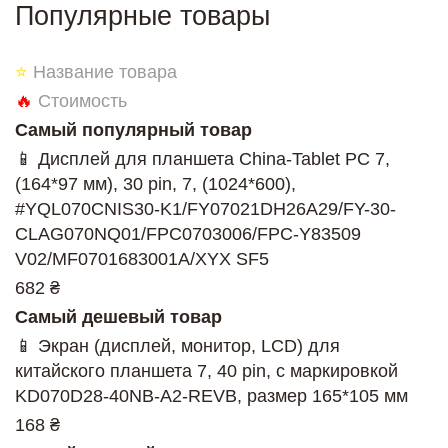
Популярные товары
⭐
Название товара
🔥
Стоимость
Самый популярный товар
📱 Дисплей для планшета China-Tablet PC 7,
(164*97 мм), 30 pin, 7, (1024*600),
#YQL070CNIS30-K1/FY07021DH26A29/FY-30-
CLAG070NQ01/FPC0703006/FPC-Y83509
V02/MF0701683001A/XYX SF5
682 ₴
Самый дешевый товар
📱 Экран (дисплей, монитор, LCD) для
китайского планшета 7, 40 pin, с маркировкой
KD070D28-40NB-A2-REVB, размер 165*105 мм
168 ₴