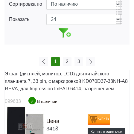
Сортировка по
Показать
1
2
3
Экран (дисплей, монитор, LCD) для китайского
планшета 7, 33 pin, с маркировкой KD070D37-33NH-A8
REVA, для Impression ImPAD 6414, разрешением...
099633
✓
В наличии
Купить
Цена
341
₴
Купить в один клик