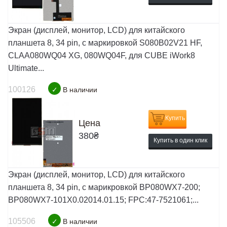
Экран (дисплей, монитор, LCD) для китайского
планшета 8, 34 pin, с маркировкой S080B02V21 HF,
CLAA080WQ04 XG, 080WQ04F, для CUBE iWork8
Ultimate...
100126
✓
В наличии
Купить
Цена
380
₴
Купить в один клик
Экран (дисплей, монитор, LCD) для китайского
планшета 8, 34 pin, с марикровкой BP080WX7-200;
BP080WX7-101X0.02014.01.15; FPC:47-7521061;...
105506
✓
В наличии