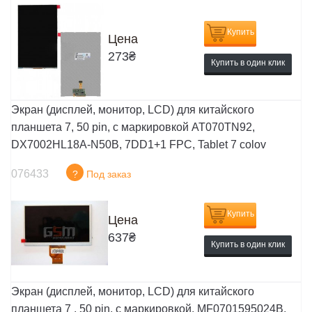
Купить
Цена
273
₴
Купить в один клик
Экран (дисплей, монитор, LCD) для китайского
планшета 7, 50 pin, с маркировкой AT070TN92,
DX7002HL18A-N50B, 7DD1+1 FPC, Tablet 7 colov
076433
?
Под заказ
Купить
Цена
637
₴
Купить в один клик
Экран (дисплей, монитор, LCD) для китайского
планшета 7 , 50 pin, с маркировкой, MF0701595024B,