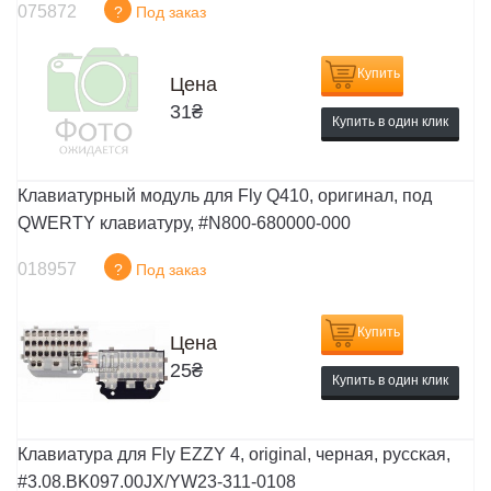
075872
?
Под заказ
Купить
Цена
31
₴
Купить в один клик
Клавиатурный модуль для Fly Q410, оригинал, под
QWERTY клавиатуру, #N800-680000-000
018957
?
Под заказ
Купить
Цена
25
₴
Купить в один клик
Клавиатура для Fly EZZY 4, original, черная, русская,
#3.08.BK097.00JX/YW23-311-0108