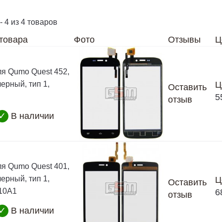
- 4 из 4 товаров
товара
Фото
Отзывы
Ц
ля Qumo Quest 452,
черный, тип 1,
Ц
Оставить
5
отзыв
✓
В наличии
ля Qumo Quest 401,
черный, тип 1,
Ц
Оставить
10A1
6
отзыв
✓
В наличии