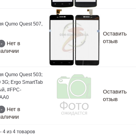
ля Qumo Quest 507,
Оставить
отзыв
-
Нет в
наличии
ля Qumo Quest 503;
3G; Ergo SmartTab
ый, #FPC-
Оставить
AA0
отзыв
-
Нет в
наличии
- 4 из 4 товаров