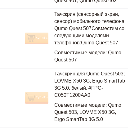
Quest 401, Qumo Quest 402
Тачскрин (сенсорный экран,
сенсор) мобильного телефона
Qumo Quest 507Совместим со
следующими моделями
Купить
телефонов:Qumo Quest 507
Совместимые модели:
Qumo
Quest 507
Тачскрин для Qumo Quest 503;
LOVME X50 3G; Ergo SmartTab
3G 5.0, белый, #FPC-
C050T1200AA0
Купить
Совместимые модели:
Qumo
Quest 503, LOVME X50 3G,
Ergo SmartTab 3G 5.0