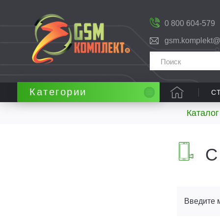
0 800 604-579
gsm.komplekt@
Категории
С
Каталог
С
Введите 