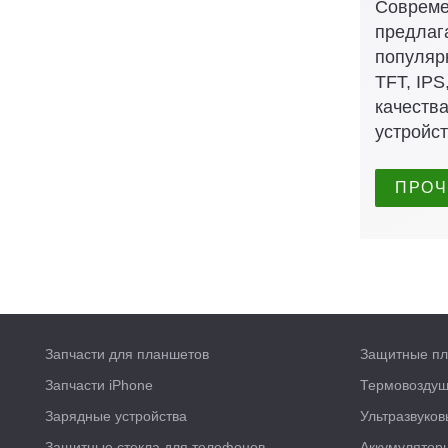
Совреме
предлаг
популяр
TFT, IP
качеств
устройст
ПРОЧ
Запчасти для планшетов
Защитные пл
Запчасти iPhone
Термовоздуш
Зарядные устройства
Ультразвуко
Защитные стекла для телефонов
Аккумулятор