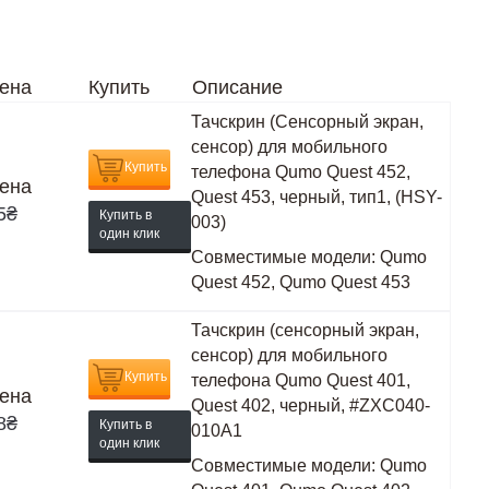
ена
Купить
Описание
Тачскрин (Сенсорный экран,
сенсор) для мобильного
Купить
телефона Qumo Quest 452,
ена
Quest 453, черный, тип1, (HSY-
5
₴
Купить в
003)
один клик
Совместимые модели:
Qumo
Quest 452, Qumo Quest 453
Тачскрин (сенсорный экран,
сенсор) для мобильного
Купить
телефона Qumo Quest 401,
ена
Quest 402, черный, #ZXC040-
8
₴
Купить в
010A1
один клик
Совместимые модели:
Qumo