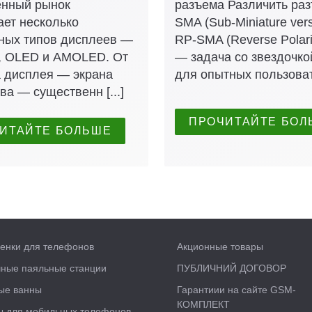
нный рынок
разъема Различить ра
ает несколько
SMA (Sub-Miniature vers
ных типов дисплеев —
RP-SMA (Reverse Polar
S, OLED и AMOLED. От
— задача со звездочко
а дисплея — экрана
для опытных пользовате
ва — существенн [...]
ПРОЧИТАЙТЕ БОЛ
ИТАЙТЕ БОЛЬШЕ
енки для телефонов
Акционные товары
ные паяльные станции
ПУБЛИЧНИЙ ДОГОВОР
вые ванны
Гарантиии на сайте GSM-
КОМПЛЕКТ
ы для мобильных телефонов