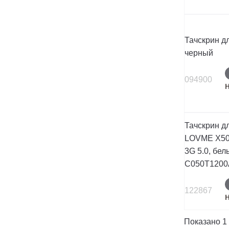
Тачскрин д
черный
094900
Тачскрин д
LOVME X50 
3G 5.0, бел
C050T1200
122867
Показано 1 