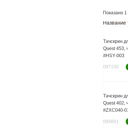
Показано 1 
Название 
Тачскрин д
Quest 453, 
#HSY-003
097150
Тачскрин д
Quest 402, 
#ZXC040-0
094891