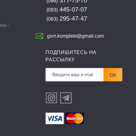
377-75-70
(066)
445-07-07
(093)
295-47-47
(063)
осы -
gsm.komplekt@gmail.com
ПОДПИШИТЕСЬ НА
РАССЫЛКУ
OK