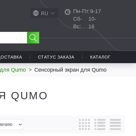
Пн-Пт:
9-17
RU
Сб-
10-
Вс:
16
ДОСТАВКА
СТАТУС ЗАКАЗА
КАТАЛОГ
 для Qumo
>
Сенсорный экран для Qumo
Я QUMO