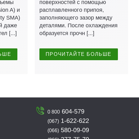
зъемы
поверхностей с помощью
ion A) и
расплавленного припоя,
ity SMA)
заполняющего зазор между
й даже
деталями. После охлаждения
л [...]
образуется прочн [...]
ЬШЕ
ПРОЧИТАЙТЕ БОЛЬШЕ
604-579
0 800
1-622-622
(067)
580-09-09
(066)