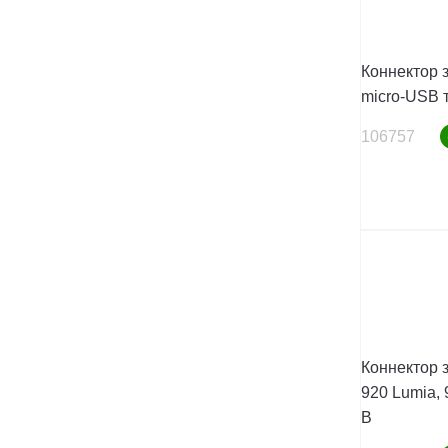
Коннектор з
micro-USB т
106757
Коннектор 
920 Lumia, 
B