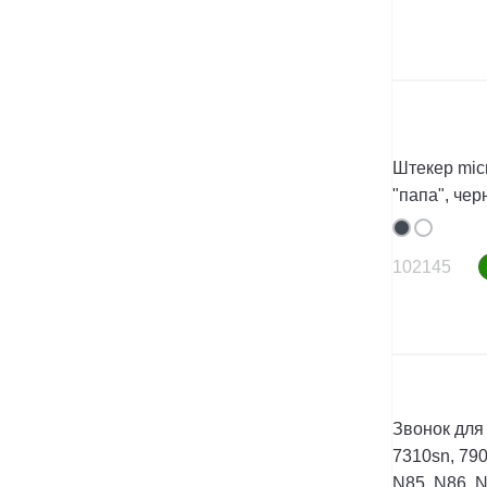
Штекер micr
"папа", че
102145
Звонок для 
7310sn, 790
N85, N86, N