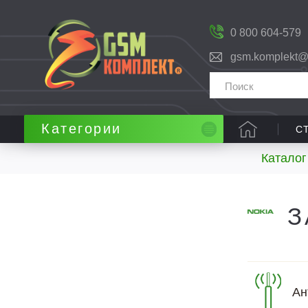
0 800 604-579
gsm.komplekt@
Категории
С
Каталог
З
Ан