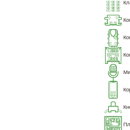
Кл
Ко
Ко
Ко
Ми
Ко
Кн
Пл