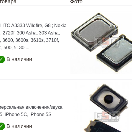
товара
Фото
HTC A3333 Wildfire, G8 ; Nokia
, 2720f, 300 Asha, 303 Asha,
, 3600, 3600s, 3610s, 3710f,
, 500, 5130,...
✓
В наличии
версальная включения/звука
5, iPhone 5C, iPhone 5S
✓
В наличии