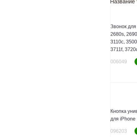
Название 
Звонок для 
2680s, 2690
3110c, 3500
3711f, 3720c
006049
Кнопка уни
для iPhone 
096203