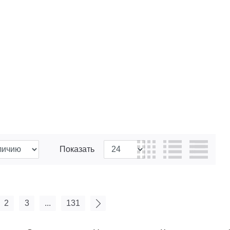
Показать
2
3
...
131