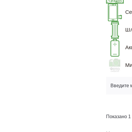
Се
Шл
Ак
Ми
Введите 
Показано 1 