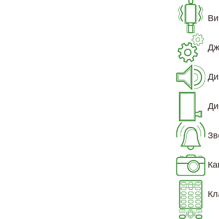
Ви
Дж
Ди
Ди
Зв
Ка
Кл