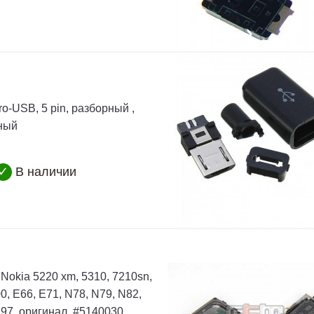
o-USB, 5 pin, разборный ,
рный
✓
В наличии
Nokia 5220 xm, 5310, 7210sn,
0, E66, E71, N78, N79, N82,
97, оригинал, #5140030,