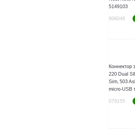
5149103
006048
Коннектор з
220 Dual SI
Sim, 503 As
micro-USB 
079155