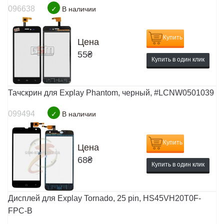
096638
✓
В наличии
Купить
Цена
55
₴
Купить в один клик
Тачскрин для Explay Phantom, черный, #LCNW0501039
099494
✓
В наличии
Купить
Цена
68
₴
Купить в один клик
Дисплей для Explay Tornado, 25 pin, HS45VH20T0F-
FPC-B