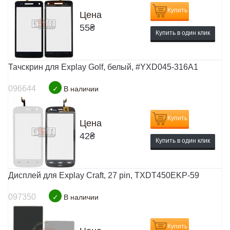
Купить
Цена
55
₴
Купить в один клик
Тачскрин для Explay Golf, белый, #YXD045-316A1
096644
✓
В наличии
Купить
Цена
42
₴
Купить в один клик
Дисплей для Explay Craft, 27 pin, TXDT450EKP-59
097350
✓
В наличии
Купить