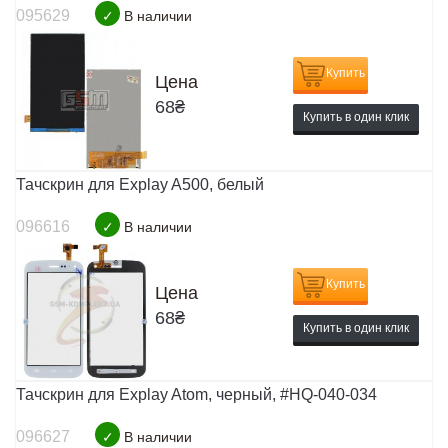
095629
✓
В наличии
Купить
Цена
68
₴
Купить в один клик
Тачскрин для Explay A500, белый
096616
✓
В наличии
Купить
Цена
68
₴
Купить в один клик
Тачскрин для Explay Atom, черный, #HQ-040-034
096627
✓
В наличии