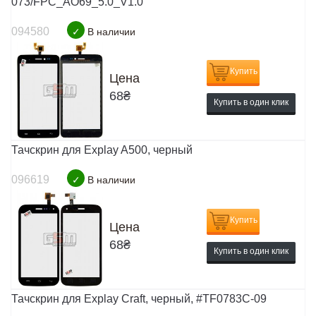
073/FPC_AO69_5.0_V1.0
094580
✓
В наличии
Купить
Цена
68
₴
Купить в один клик
Тачскрин для Explay A500, черный
096619
✓
В наличии
Купить
Цена
68
₴
Купить в один клик
Тачскрин для Explay Craft, черный, #TF0783C-09