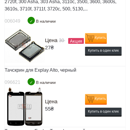
2720f, 300 Asha, 303 Asha, 3110c, 3500, 3600, 3600s,
3610s, 3710f, 3711f, 3720c, 500, 5130,...
006049
✓
В наличии
Купить
Цена
30
Акция
27
₴
Купить в один клик
Тачскрин для Explay Alto, черный
096621
✓
В наличии
Купить
Цена
55
₴
Купить в один клик