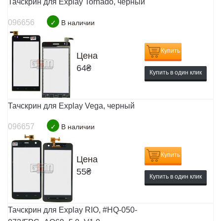
Тачскрин для Explay Tornado, черный
096656
✓
В наличии
Купить
Цена
64
₴
Купить в один клик
Тачскрин для Explay Vega, черный
096657
✓
В наличии
Купить
Цена
55
₴
Купить в один клик
Тачскрин для Explay RIO, #HQ-050-