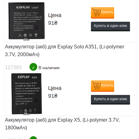
Купить
Цена
91
₴
Купить в один клик
Аккумулятор (акб) для Explay Solo A351, (Li-polymer
3.7V, 2000мАч)
127385
✓
В наличии
Купить
Цена
91
₴
Купить в один клик
Аккумулятор (акб) для Explay X5, (Li-polymer 3.7V,
1800мАч)