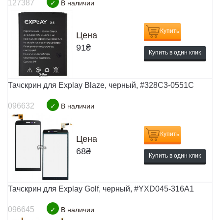
127387
✓
В наличии
Купить
Цена
91
₴
Купить в один клик
Тачскрин для Explay Blaze, черный, #328C3-0551C
096632
✓
В наличии
Купить
Цена
68
₴
Купить в один клик
Тачскрин для Explay Golf, черный, #YXD045-316A1
096645
✓
В наличии