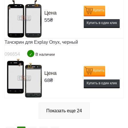
Купить
Цена
55
₴
Купить в один клик
Тачскрин для Explay Onyx, черный
096654
✓
В наличии
Купить
Цена
68
₴
Купить в один клик
Показать еще
24