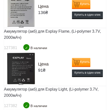
Купить
Цена
136
₴
Купить в один клик
Аккумулятор (акб) для Explay Flame, (Li-polymer 3.7V,
2000мАч)
127381
✓
В наличии
Купить
Цена
91
₴
Купить в один клик
Аккумулятор (акб) для Explay Light, (Li-polymer 3.7V,
2000мАч)
127382
✓
В наличии