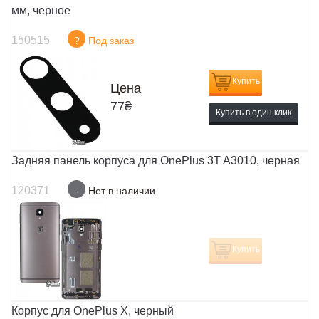
мм, черное
150515
?
Под заказ
Купить
Цена
77
₴
Купить в один клик
Задняя панель корпуса для OnePlus 3T A3010, черная
120371
-
Нет в наличии
Купить
Корпус для OnePlus X, черный