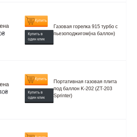
Купить
ена
Газовая горелка 915 турбо с
0
₴
пьезоподжигом(на баллон)
Купить в
один клик
Купить
Портативная газовая плита
ена
под баллон K-202 (ZT-203
40
₴
Купить в
Sprinter)
один клик