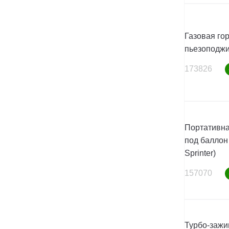
Газовая гор
пьезоподжи
173826
Портативна
под баллон
Sprinter)
157070
Турбо-зажи