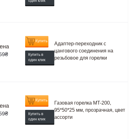
один клик
Купить
Адаптер-переходник с
ена
цангового соединения на
59
₴
Купить в
резьбовое для горелки
один клик
Купить
Газовая горелка MT-200,
ена
95*50*25 мм, прозрачная, цвет
59
₴
Купить в
ассорти
один клик