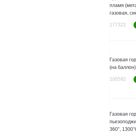
пламя (мет
газовая, си
177322
Газовая го
(на баллон)
100592
Газовая гор
пьезоподжи
360°, 1300