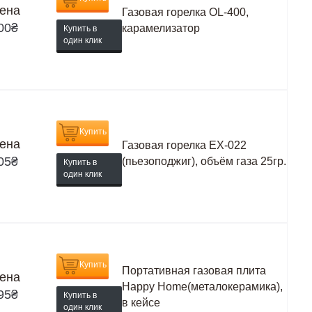
ена
Газовая горелка OL-400,
00
₴
карамелизатор
Купить в
один клик
Купить
ена
Газовая горелка EX-022
05
₴
(пьезоподжиг), объём газа 25гр.
Купить в
один клик
Купить
Портативная газовая плита
ена
Happy Home(металокерамика),
95
₴
Купить в
в кейсе
один клик