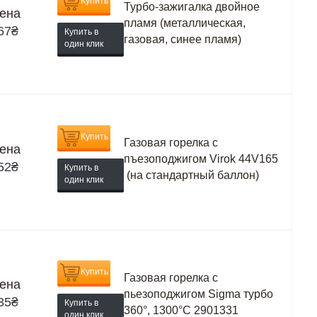
Купить
Турбо-зажигалка двойное
ена
пламя (металлическая,
67
₴
Купить в
газовая, синее пламя)
один клик
Купить
Газовая горелка с
ена
пъезоподжигом Virok 44V165
52
₴
Купить в
(на стандартный баллон)
один клик
Купить
Газовая горелка с
ена
пьезоподжигом Sigma турбо
35
₴
Купить в
360°, 1300°C 2901331
один клик