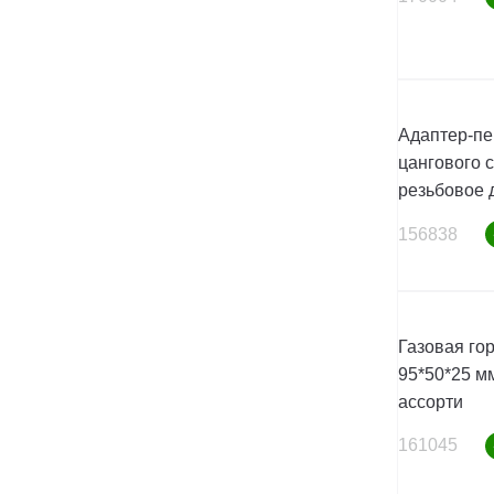
Адаптер-пе
цангового 
резьбовое 
156838
Газовая го
95*50*25 мм
ассорти
161045