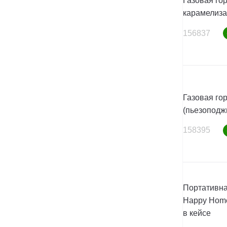
Газовая го
карамелиза
156837
Газовая го
(пьезоподжи
158395
Портативна
Happy Home
в кейсе