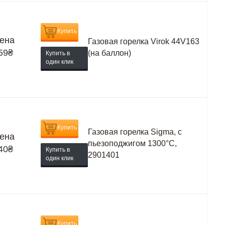
Купить
ена
Газовая горелка Virok 44V163
59
₴
(на баллон)
Купить в
один клик
Купить
Газовая горелка Sigma, с
ена
пьезоподжигом 1300°C,
40
₴
Купить в
2901401
один клик
Купить