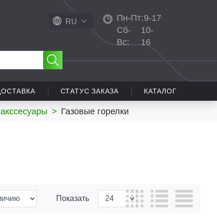
Пн-Пт:
9-17
RU
Сб-
10-
Вс:
16
ДОСТАВКА
СТАТУС ЗАКАЗА
КАТАЛОГ
 акссесуары
>
Газовые горелки
Показать