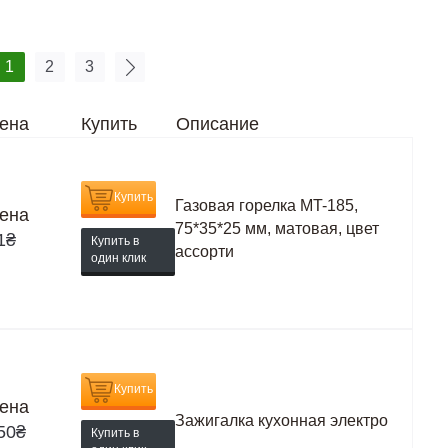
1
2
3
ена
Купить
Описание
Купить
Газовая горелка MT-185,
ена
75*35*25 мм, матовая, цвет
1
₴
Купить в
ассорти
один клик
Купить
ена
Зажигалка кухонная электро
50
₴
Купить в