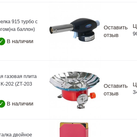
елка 915 турбо с
Ц
Оставить
гом(на баллон)
9
отзыв
✓
В наличии
я газовая плита
 K-202 (ZT-203
Ц
Оставить
3
отзыв
✓
В наличии
галка двойное