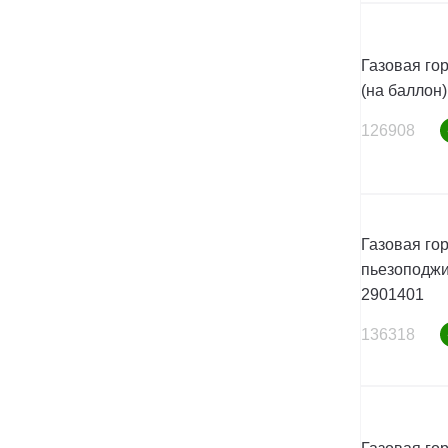
Газовая го
(на баллон)
126908
Газовая гор
пьезоподжи
2901401
136318