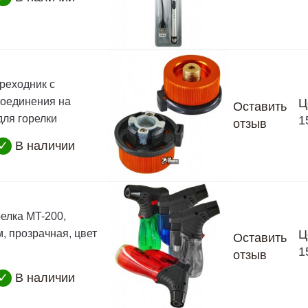
реходник с
соединения на
Ц
Оставить
для горелки
1
отзыв
✓
В наличии
релка MT-200,
, прозрачная, цвет
Ц
Оставить
1
отзыв
✓
В наличии