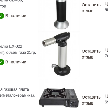
релка OL-400,
Ц
Оставить
тор
5
отзыв
✓
В наличии
релка EX-022
Ц
Оставить
г), объём газа 25гр.
7
отзыв
✓
В наличии
я газовая плита
(металокерамика),
Ц
Оставить
6
отзыв