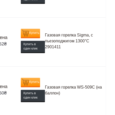
Купить
Газовая горелка Sigma, с
ена
пьезоподжигом 1300°C
52
₴
Купить в
2901411
один клик
Купить
ена
Газовая горелка WS-509C (на
50
₴
баллон)
Купить в
один клик