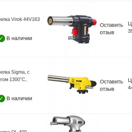
релка Virok 44V163
Ц
Оставить
3
отзыв
✓
В наличии
елка Sigma, с
гом 1300°C,
Ц
Оставить
4
отзыв
✓
В наличии