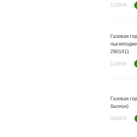
119934
Газовая гор
пьезоподжи
2901411
119936
Газовая го
баллон)
093935