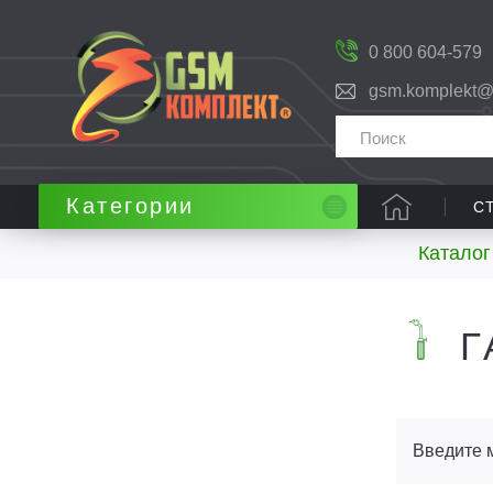
0 800 604-579
gsm.komplekt@
Категории
С
Каталог
Г
Введите 