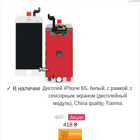
1134
✓
В наличии
Дисплей iPhone 6S, белый, с рамкой, с
сенсорным экраном (дисплейный
модуль), China quality, Tianma
637
Акция
418
₴
Купить