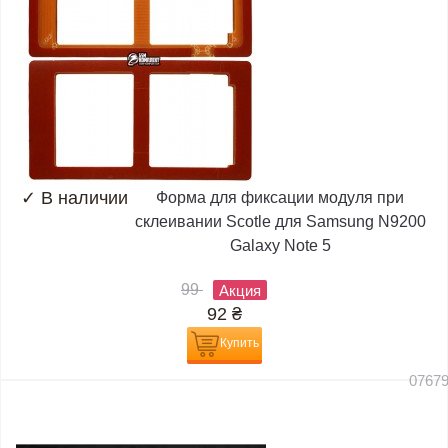
✓
В наличии
Форма для фиксации модуля при
склеивании Scotle для Samsung N9200
Galaxy Note 5
99
Акция
92
₴
Купить
0767