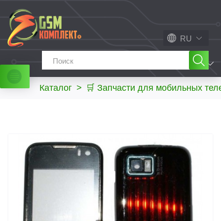
RU
МЕНЮ
Каталог
>
🛒 Запчасти для мобильных те