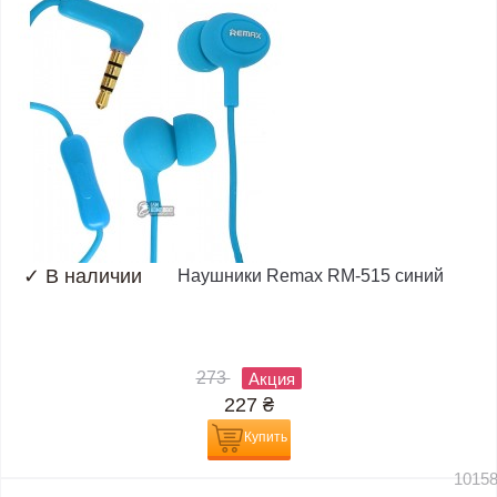
✓
В наличии
Наушники Remax RM-515 синий
273
Акция
227
₴
Купить
1015