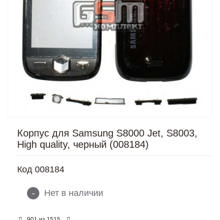
Корпус для Samsung S8000 Jet, S8003,
High quality, черный (008184)
Код
008184
-
Нет в наличии
из
901
1515