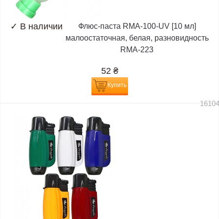
✓
В наличии
Флюс-паста RMA-100-UV [10 мл]
малоостаточная, белая, разновидность
RMA-223
52
₴
Купить
1610