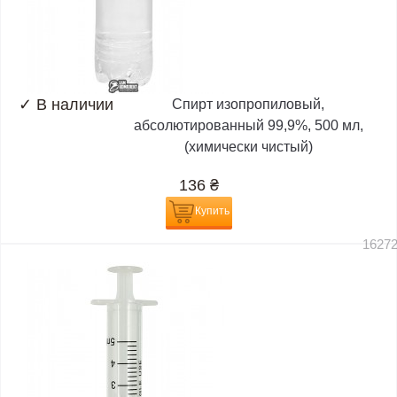
✓
В наличии
Спирт изопропиловый,
абсолютированный 99,9%, 500 мл,
(химически чистый)
136
₴
Купить
1627