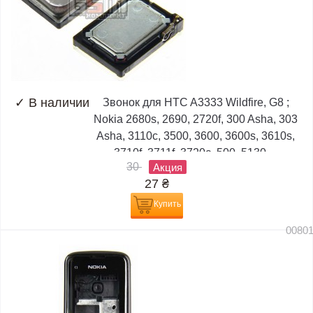
✓
В наличии
Звонок для HTC A3333 Wildfire, G8 ;
Nokia 2680s, 2690, 2720f, 300 Asha, 303
Asha, 3110c, 3500, 3600, 3600s, 3610s,
3710f, 3711f, 3720c, 500, 5130,...
30
Акция
27
₴
Купить
0080