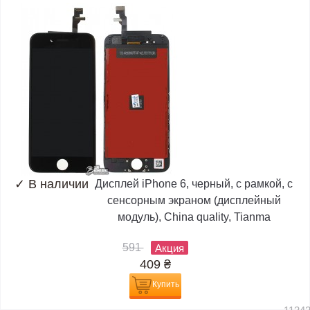
✓
В наличии
Дисплей iPhone 6, черный, с рамкой, с
сенсорным экраном (дисплейный
модуль), China quality, Tianma
591
Акция
409
₴
Купить