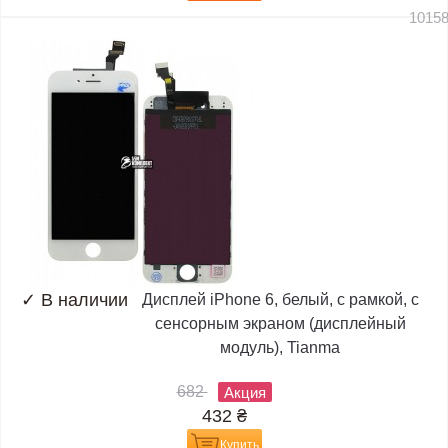
1015
✓
В наличии
Дисплей iPhone 6, белый, с рамкой, с
сенсорным экраном (дисплейный
модуль), Tianma
682
Акция
432
₴
Купить