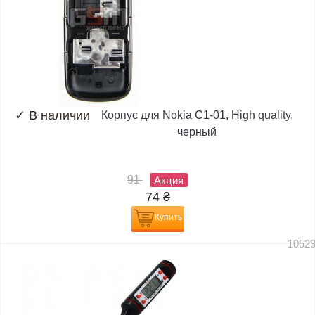
✓
В наличии
Корпус для Nokia C1-01, High quality,
черный
91
Акция
74
₴
Купить
1052