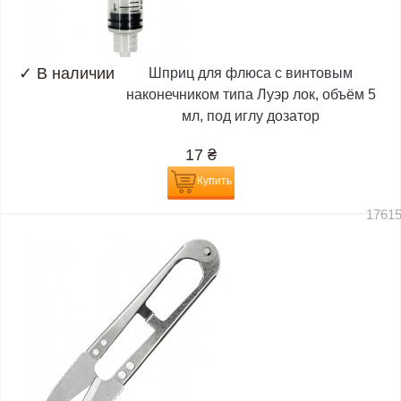
✓
В наличии
Шприц для флюса с винтовым
наконечником типа Луэр лок, объём 5
мл, под иглу дозатор
17
₴
Купить
1761