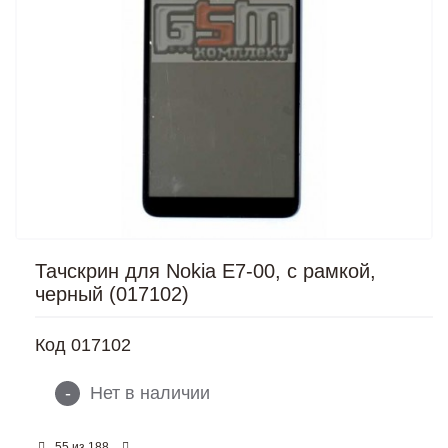
Тачскрин для Nokia E7-00, с рамкой,
черный (017102)
Код
017102
-
Нет в наличии
из
55
188