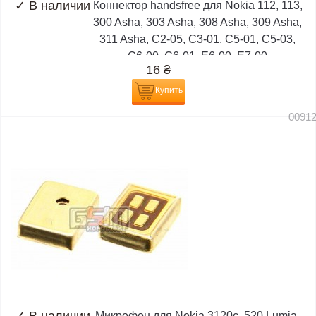
✓
В наличии
Коннектор handsfree для Nokia 112, 113,
300 Asha, 303 Asha, 308 Asha, 309 Asha,
311 Asha, C2-05, C3-01, C5-01, C5-03,
C6-00, C6-01, E6-00, E7-00
16
₴
Купить
0091
Микрофон для Nokia 3120c, 520 Lumia,