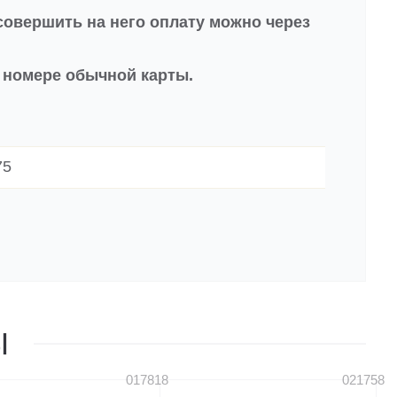
совершить на него оплату можно через
в номере обычной карты.
75
Ы
017818
021758