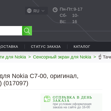
Пн-Пт:
9-17
RU
Сб-
10-
Вс:
16
ДОСТАВКА
СТАТУС ЗАКАЗА
КАТАЛОГ
ти для Nokia
>
Сенсорный экран для Nokia
>
☝ Тач
для Nokia C7-00, оригинал,
) (017097)
ОТПРАВКА В ДЕНЬ
ЗАКАЗА
при условии оформления
заказа на сайте до 16-00