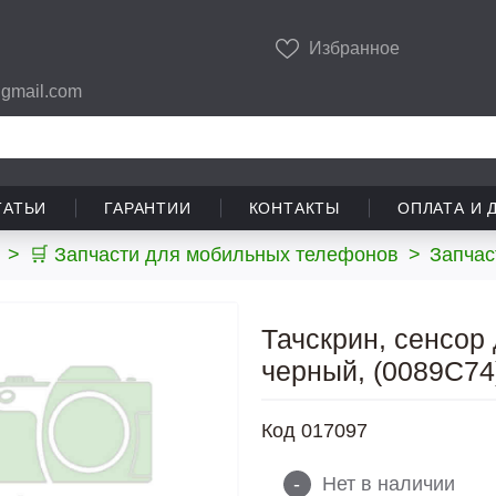
Избранное
gmail.com
ТАТЬИ
ГАРАНТИИ
КОНТАКТЫ
ОПЛАТА И 
>
🛒 Запчасти для мобильных телефонов
>
Запчас
Тачскрин, сенсор 
черный, (0089C74
Код
017097
-
Нет в наличии