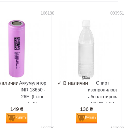
166198
093951
наличии
✓
В наличии
Аккумулятор
Спирт
INR 18650 -
изопропиловый,
26E, (Li-ion
абсолютированны
3.7V
99,9%, 500
149
₴
136
₴
2600mAh),
мл,
сиреневый
(химически
Купить
Купить
чистый)