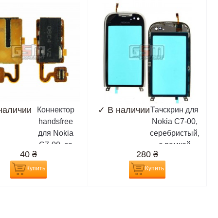
наличии
✓
В наличии
Коннектор
Тачскрин для
handsfree
Nokia C7-00,
для Nokia
серебристый,
C7-00, со
с рамкой
40
₴
280
₴
шлейфом
Купить
Купить