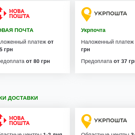
ОВАЯ ПОЧТА
Укрпочта
ложенный платеж
от
Наложенный плате
5 грн
грн
едоплата
от 80 грн
Предоплата
от 37 г
КИ ДОСТАВКИ
ластные центры
1-2 дня
Областные центры
3-