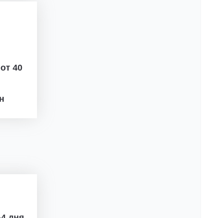
ж
от 40
рн
4 дня.