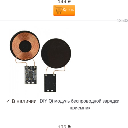
149
₴
Купить
1353
✓
В наличии
DIY Qi модуль беспроводной зарядки,
приемник
136
₴