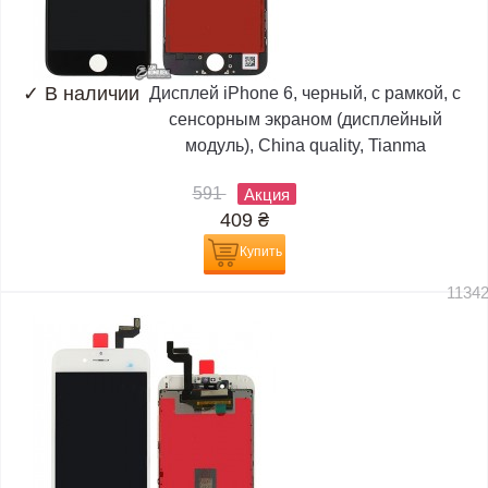
✓
В наличии
Дисплей iPhone 6, черный, с рамкой, с
сенсорным экраном (дисплейный
модуль), China quality, Tianma
591
Акция
409
₴
Купить
1134