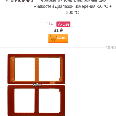
✓
В наличии
Термометр - зонд электронный для
жидкостей Диапазон измерения:-50 °C +
300 °C
114
Акция
81
₴
Купить
1070