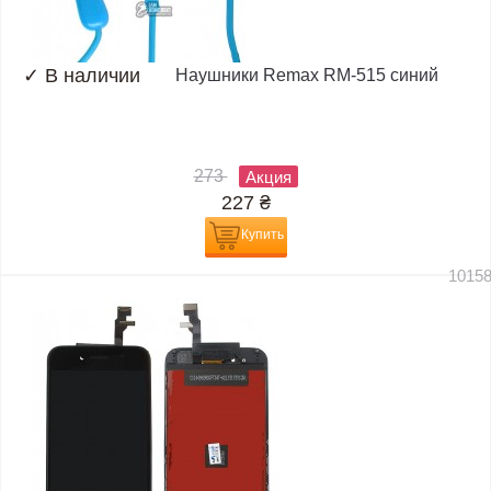
✓
В наличии
Наушники Remax RM-515 синий
273
Акция
227
₴
Купить
1015