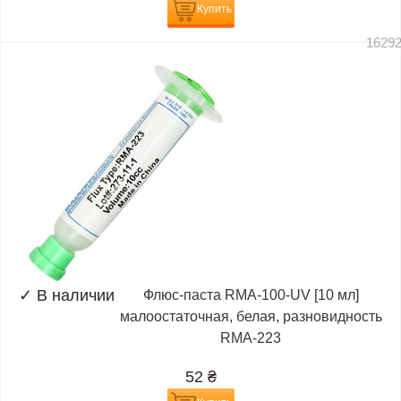
Купить
1629
✓
В наличии
Флюс-паста RMA-100-UV [10 мл]
малоостаточная, белая, разновидность
RMA-223
52
₴