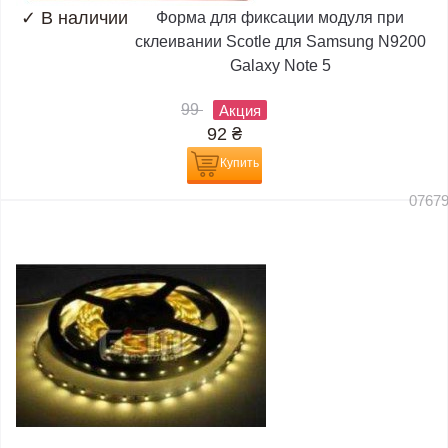
✓
В наличии
Форма для фиксации модуля при
склеивании Scotle для Samsung N9200
Galaxy Note 5
99
Акция
92
₴
Купить
0767