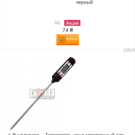
черный
91
Акция
74
₴
Купить
1052