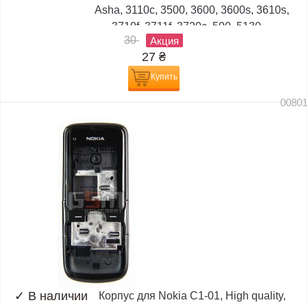
Asha, 3110c, 3500, 3600, 3600s, 3610s,
3710f, 3711f, 3720c, 500, 5130,...
30
Акция
27
₴
Купить
0080
✓
В наличии
Корпус для Nokia C1-01, High quality,