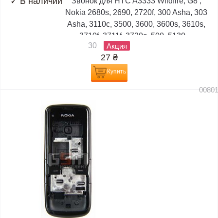
✓
В наличии
Звонок для HTC A3333 Wildfire, G8 ;
Nokia 2680s, 2690, 2720f, 300 Asha, 303
Asha, 3110c, 3500, 3600, 3600s, 3610s,
3710f, 3711f, 3720c, 500, 5130,...
30
Акция
27
₴
Купить
0080