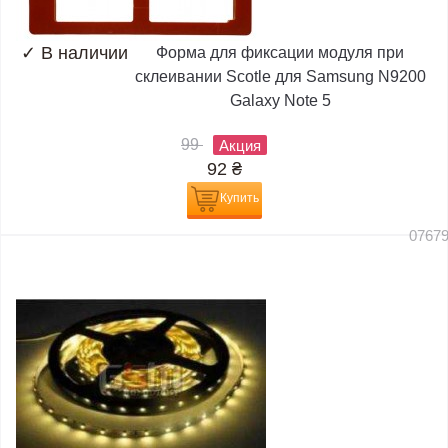
✓
В наличии
Форма для фиксации модуля при
склеивании Scotle для Samsung N9200
Galaxy Note 5
99
Акция
92
₴
Купить
0767