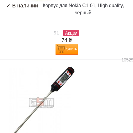
✓
В наличии
Корпус для Nokia C1-01, High quality,
черный
91
Акция
74
₴
Купить
1052