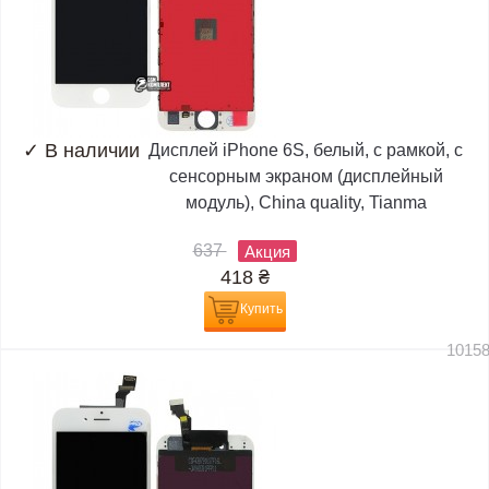
✓
В наличии
Дисплей iPhone 6S, белый, с рамкой, с
сенсорным экраном (дисплейный
модуль), China quality, Tianma
637
Акция
418
₴
Купить
1015