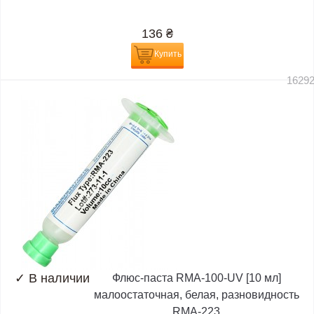
136
₴
Купить
1629
✓
В наличии
Флюс-паста RMA-100-UV [10 мл]
малоостаточная, белая, разновидность
RMA-223