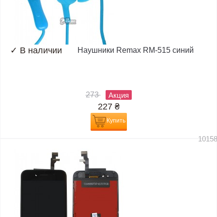
✓
В наличии
Наушники Remax RM-515 синий
273
Акция
227
₴
Купить
1015