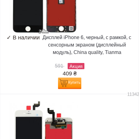
✓
В наличии
Дисплей iPhone 6, черный, с рамкой, с
сенсорным экраном (дисплейный
модуль), China quality, Tianma
591
Акция
409
₴
Купить
1134