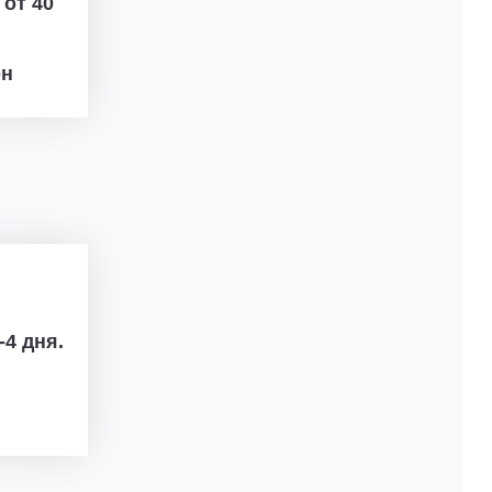
ж
от 40
рн
-4 дня.