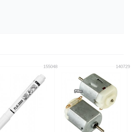
155048
140729