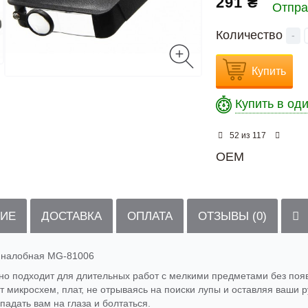
291 ₴
Отпра
Количество
-
Купить
Купить в од
из
52
117
OEM
ИЕ
ДОСТАВКА
ОПЛАТА
ОТЗЫВЫ (0)
налобная
MG
-
81006
но подходит для длительных работ с мелкими предметами без появ
т микросхем, плат, не отрываясь на поиски лупы и оставляя ваши 
падать вам на глаза и болтаться.