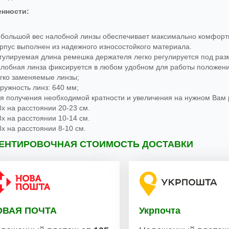
енности
:
большой
вес
налобной
линзы
обеспечивает
максимально
комфорт
рпус
выполнен
из
надежного
износостойкого
материала
.
гулируемая
длина
ремешка
держателя
легко
регулируется
под
раз
лобная
линза
фиксируется
в
любом
удобном
для
работы
положен
гко
заменяемые
линзы;
ружность
линз
:
640
мм
;
я
получения
необходимой
кратности
и
увеличения
на
нужном
Вам
8х
на
расстоянии
20
-
23
см
.
3х
на
расстоянии
10
-
14
см
.
8х
на
расстоянии
8
-
10
см
.
ЕНТИРОВОЧНАЯ СТОИМОСТЬ ДОСТАВКИ
ОВАЯ ПОЧТА
Укрпочта