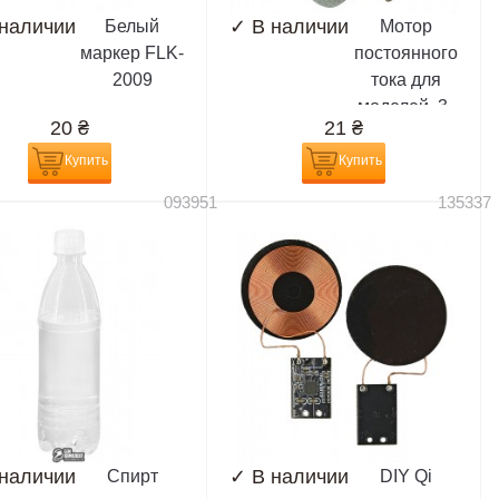
 наличии
✓
В наличии
Белый
Мотор
маркер FLK-
постоянного
2009
тока для
моделей, 3-
20
₴
21
₴
6V
Купить
Купить
093951
135337
 наличии
✓
В наличии
Спирт
DIY Qi