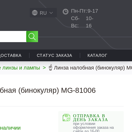
Пн-Пт:
9-17
RU
Сб-
10-
Вс:
16
ДОСТАВКА
СТАТУС ЗАКАЗА
КАТАЛОГ
 линзы и лампы
>
☝ Линза налобная (бинокуляр) M
бная (бинокуляр) MG-81006
ОТПРАВКА В
ДЕНЬ ЗАКАЗА
при условии
 наличии
оформления заказа на
сайте до 16-00