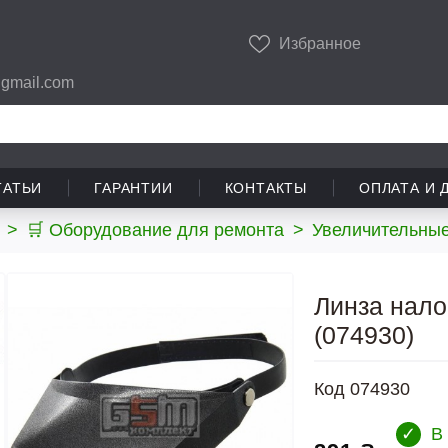
Избранное
gmail.com
ТАТЬИ
ГАРАНТИИ
КОНТАКТЫ
ОПЛАТА И 
>
🛒 Оборудование для ремонта
>
Увеличительные
Линза нало
(074930)
Код
074930
✓
В