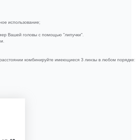
ное
использование
;
мер
Вашей
головы
с
помощью
"
липучки
".
ии
.
расстоянии
комбинируйте
имеющиеся
3
линзы
в
любом
порядке
: