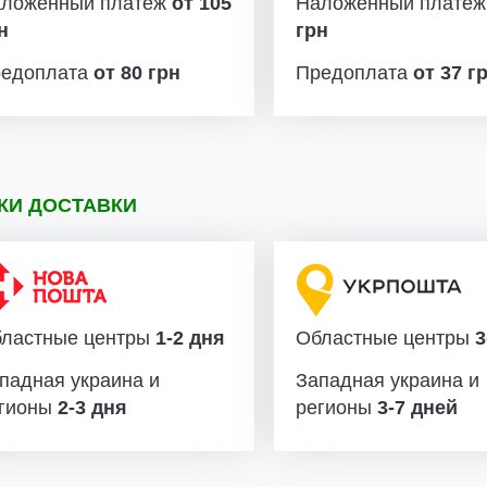
ложенный платеж
от 105
Наложенный плате
н
грн
едоплата
от 80 грн
Предоплата
от 37 г
КИ ДОСТАВКИ
ластные центры
1-2 дня
Областные центры
3
падная украина и
Западная украина и
гионы
2-3 дня
регионы
3-7 дней