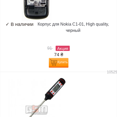
✓
В наличии
Корпус для Nokia C1-01, High quality,
черный
91
Акция
74
₴
Купить
1052