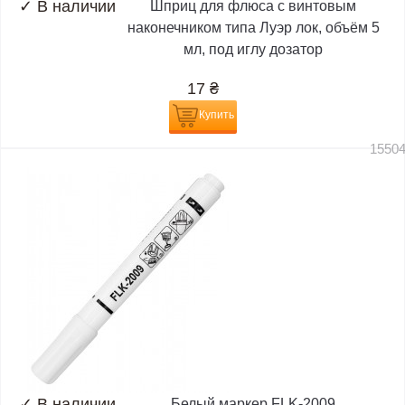
✓
В наличии
Шприц для флюса с винтовым
наконечником типа Луэр лок, объём 5
мл, под иглу дозатор
17
₴
Купить
1550
✓
В наличии
Белый маркер FLK-2009