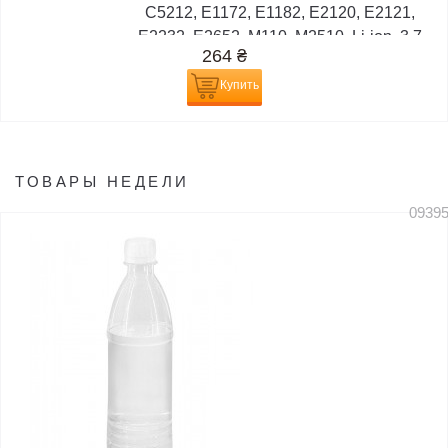
C5212, E1172, E1182, E2120, E2121,
E2232, E2652, M110, M2510, Li-ion, 3,7
264
₴
В,...
Купить
ТОВАРЫ НЕДЕЛИ
0939