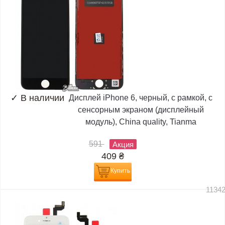
✓
В наличии
Дисплей iPhone 6, черный, с рамкой, с
сенсорным экраном (дисплейный
модуль), China quality, Tianma
591
Акция
409
₴
Купить
1134