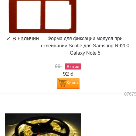
✓
В наличии
Форма для фиксации модуля при
склеивании Scotle для Samsung N9200
Galaxy Note 5
99
Акция
92
₴
Купить
0767