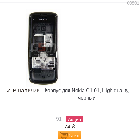
0080
✓
В наличии
Корпус для Nokia C1-01, High quality,
черный
91
Акция
74
₴
Купить