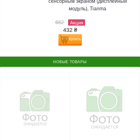
сенсорным экраном (дисплейный
модуль), Tianma
682
Акция
432
₴
Купить
НОВЫЕ ТОВАРЫ