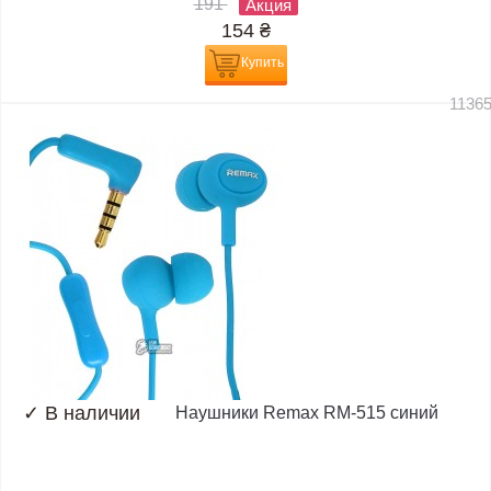
191
Акция
154
₴
Купить
1136
✓
В наличии
Наушники Remax RM-515 синий