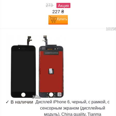
273
Акция
227
₴
Купить
1015
✓
В наличии
Дисплей iPhone 6, черный, с рамкой, с
сенсорным экраном (дисплейный
модуль), China quality, Tianma