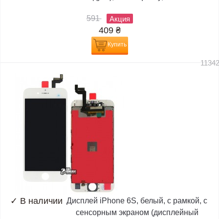
591
Акция
409
₴
Купить
1134
✓
В наличии
Дисплей iPhone 6S, белый, с рамкой, с
сенсорным экраном (дисплейный