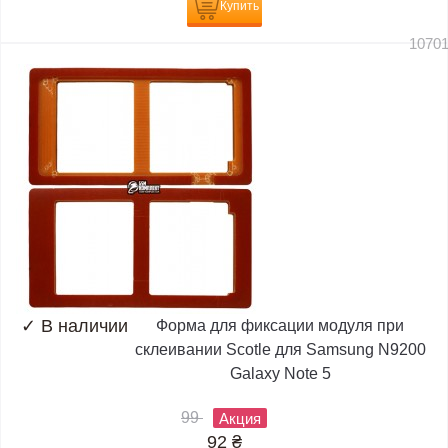
Купить
1070
✓
В наличии
Форма для фиксации модуля при
склеивании Scotle для Samsung N9200
Galaxy Note 5
99
Акция
92
₴