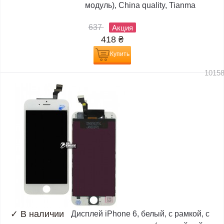
модуль), China quality, Tianma
637
Акция
418
₴
Купить
1015
✓
В наличии
Дисплей iPhone 6, белый, с рамкой, с