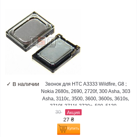
✓
В наличии
Звонок для HTC A3333 Wildfire, G8 ;
Nokia 2680s, 2690, 2720f, 300 Asha, 303
Asha, 3110c, 3500, 3600, 3600s, 3610s,
3710f, 3711f, 3720c, 500, 5130,...
30
Акция
27
₴
Купить