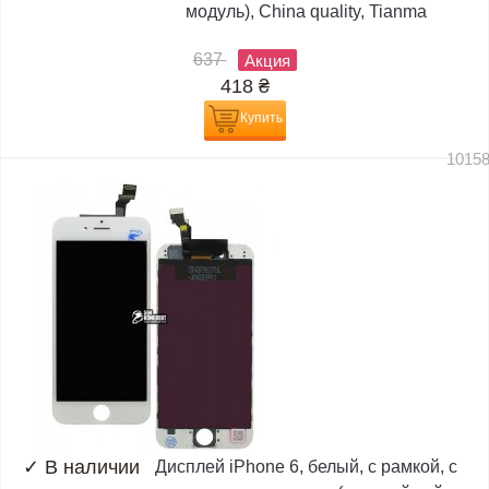
модуль), China quality, Tianma
637
Акция
418
₴
Купить
1015
✓
В наличии
Дисплей iPhone 6, белый, с рамкой, с