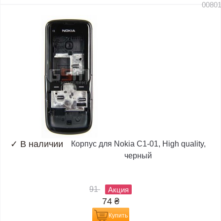
0080
✓
В наличии
Корпус для Nokia C1-01, High quality,
черный
91
Акция
74
₴
Купить