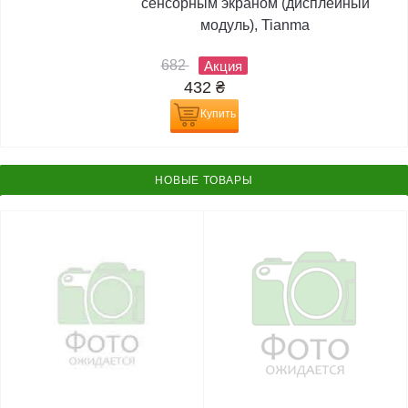
сенсорным экраном (дисплейный
модуль), Tianma
682
Акция
432
₴
Купить
НОВЫЕ ТОВАРЫ