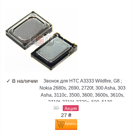
✓
В наличии
Звонок для HTC A3333 Wildfire, G8 ;
Nokia 2680s, 2690, 2720f, 300 Asha, 303
Asha, 3110c, 3500, 3600, 3600s, 3610s,
3710f, 3711f, 3720c, 500, 5130,...
30
Акция
27
₴
Купить