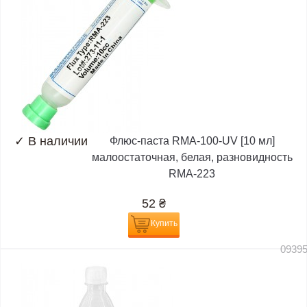
✓
В наличии
Флюс-паста RMA-100-UV [10 мл]
малоостаточная, белая, разновидность
RMA-223
52
₴
Купить
0939