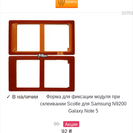
Купить
1070
✓
В наличии
Форма для фиксации модуля при
склеивании Scotle для Samsung N9200
Galaxy Note 5
99
Акция
92
₴