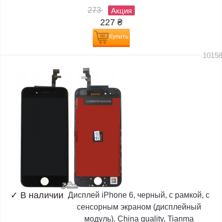
273
Акция
227
₴
Купить
1015
✓
В наличии
Дисплей iPhone 6, черный, с рамкой, с
сенсорным экраном (дисплейный
модуль), China quality, Tianma