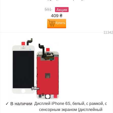
591
Акция
409
₴
Купить
1134
✓
В наличии
Дисплей iPhone 6S, белый, с рамкой, с
сенсорным экраном (дисплейный