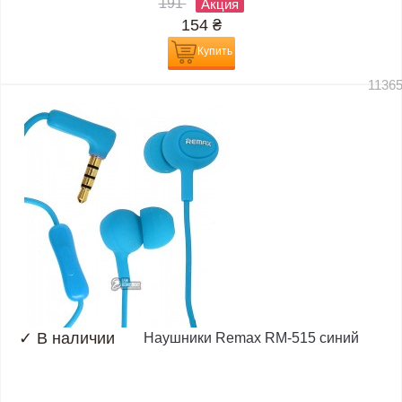
191
Акция
154
₴
Купить
1136
✓
В наличии
Наушники Remax RM-515 синий