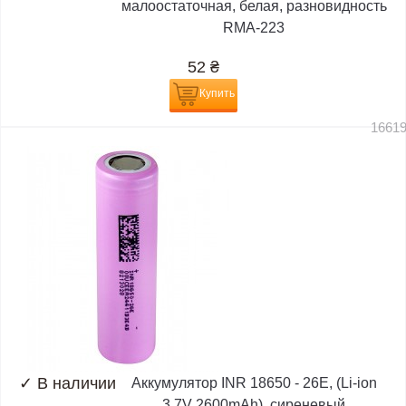
малоостаточная, белая, разновидность
RMA-223
52
₴
Купить
1661
✓
В наличии
Аккумулятор INR 18650 - 26E, (Li-ion
3.7V 2600mAh), сиреневый