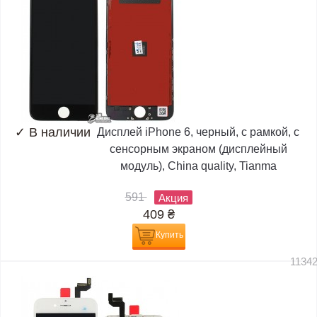
✓
В наличии
Дисплей iPhone 6, черный, с рамкой, с
сенсорным экраном (дисплейный
модуль), China quality, Tianma
591
Акция
409
₴
Купить
1134