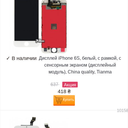
✓
В наличии
Дисплей iPhone 6S, белый, с рамкой, с
сенсорным экраном (дисплейный
модуль), China quality, Tianma
637
Акция
418
₴
Купить
1015