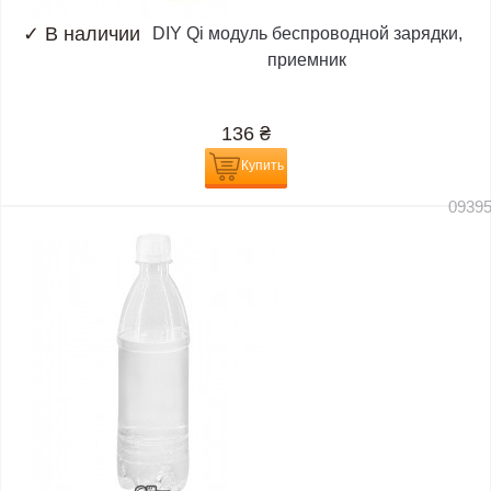
✓
В наличии
DIY Qi модуль беспроводной зарядки,
приемник
136
₴
Купить
0939