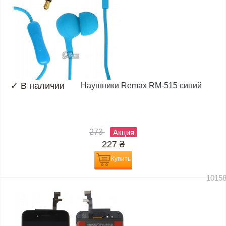
✓
В наличии
Наушники Remax RM-515 синий
273
Акция
227
₴
Купить
1015