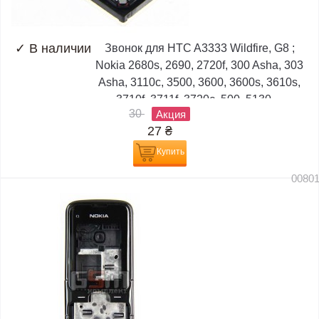
✓
В наличии
Звонок для HTC A3333 Wildfire, G8 ;
Nokia 2680s, 2690, 2720f, 300 Asha, 303
Asha, 3110c, 3500, 3600, 3600s, 3610s,
3710f, 3711f, 3720c, 500, 5130,...
30
Акция
27
₴
Купить
0080