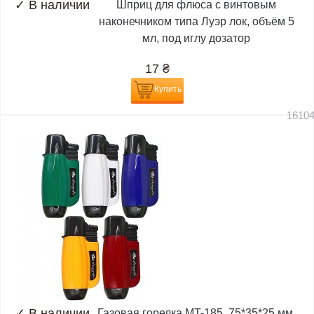
✓
В наличии
Шприц для флюса с винтовым
наконечником типа Луэр лок, объём 5
мл, под иглу дозатор
17
₴
Купить
1610
✓
В наличии
Газовая горелка MT-185, 75*35*25 мм,