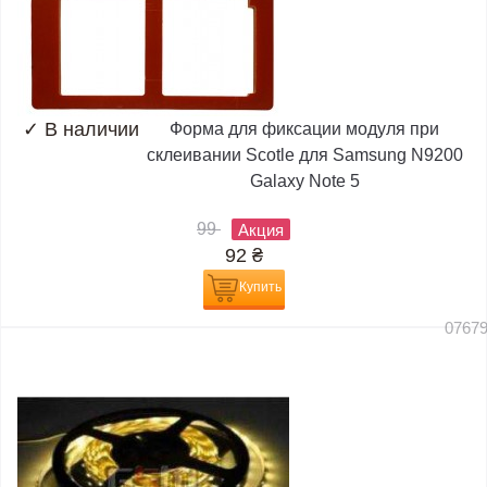
✓
В наличии
Форма для фиксации модуля при
склеивании Scotle для Samsung N9200
Galaxy Note 5
99
Акция
92
₴
Купить
0767