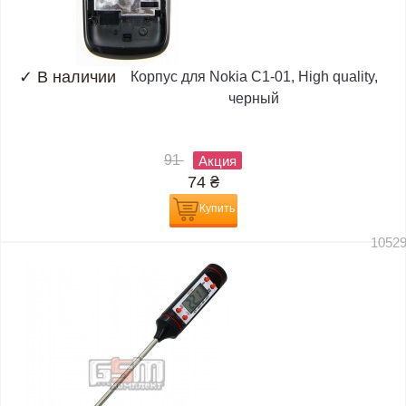
✓
В наличии
Корпус для Nokia C1-01, High quality,
черный
91
Акция
74
₴
Купить
1052