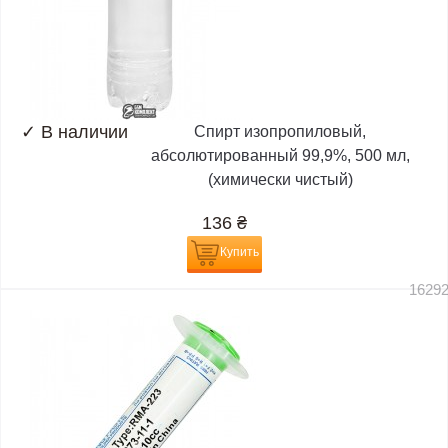
✓
В наличии
Спирт изопропиловый,
абсолютированный 99,9%, 500 мл,
(химически чистый)
136
₴
Купить
1629