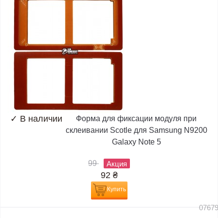
✓
В наличии
Форма для фиксации модуля при
склеивании Scotle для Samsung N9200
Galaxy Note 5
99
Акция
92
₴
Купить
0767