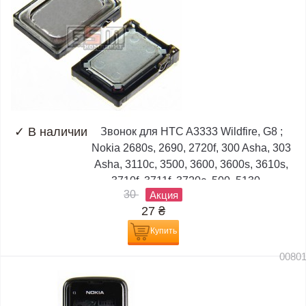
✓
В наличии
Звонок для HTC A3333 Wildfire, G8 ;
Nokia 2680s, 2690, 2720f, 300 Asha, 303
Asha, 3110c, 3500, 3600, 3600s, 3610s,
3710f, 3711f, 3720c, 500, 5130,...
30
Акция
27
₴
Купить
0080