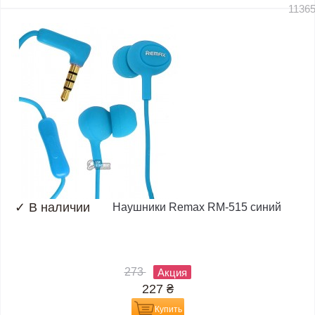
1136
✓
В наличии
Наушники Remax RM-515 синий
273
Акция
227
₴
Купить