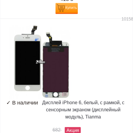
Купить
1015
✓
В наличии
Дисплей iPhone 6, белый, с рамкой, с
сенсорным экраном (дисплейный
модуль), Tianma
682
Акция