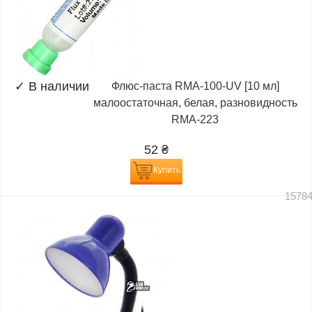
✓
В наличии
Флюс-паста RMA-100-UV [10 мл]
малоостаточная, белая, разновидность
RMA-223
52
₴
Купить
1578