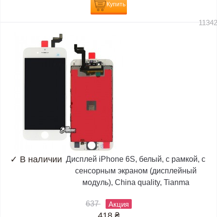
Купить
1134
✓
В наличии
Дисплей iPhone 6S, белый, с рамкой, с
сенсорным экраном (дисплейный
модуль), China quality, Tianma
637
Акция
418
₴