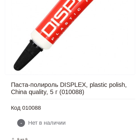
Паста-полироль DISPLEX, plastic polish,
China quality, 5 г (010088)
Код
010088
-
Нет в наличии
из
9
9