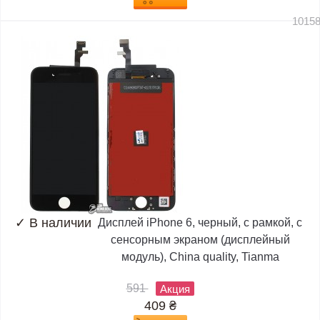
1015
✓
В наличии
Дисплей iPhone 6, черный, с рамкой, с
сенсорным экраном (дисплейный
модуль), China quality, Tianma
591
Акция
409
₴