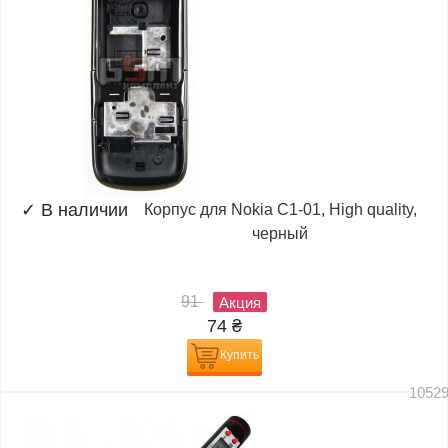
✓
В наличии
Корпус для Nokia C1-01, High quality,
черный
91
Акция
74
₴
Купить
1052