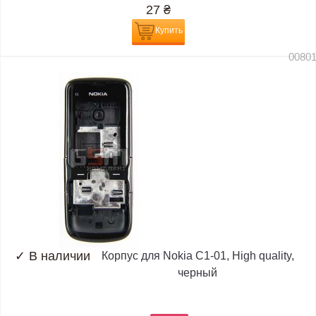
27
₴
Купить
0080
✓
В наличии
Корпус для Nokia C1-01, High quality,
черный