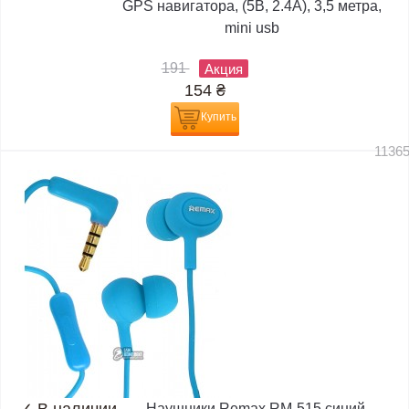
GPS навигатора, (5В, 2.4А), 3,5 метра,
mini usb
191
Акция
154
₴
Купить
1136
✓
В наличии
Наушники Remax RM-515 синий