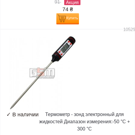
91
Акция
74
₴
Купить
1052
✓
В наличии
Термометр - зонд электронный для
жидкостей Диапазон измерения:-50 °C +
300 °C