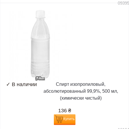
0939
✓
В наличии
Спирт изопропиловый,
абсолютированный 99,9%, 500 мл,
(химически чистый)
136
₴
Купить