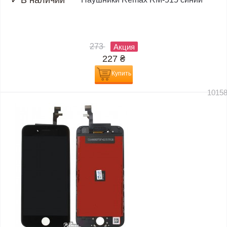
273
Акция
227
₴
Купить
1015