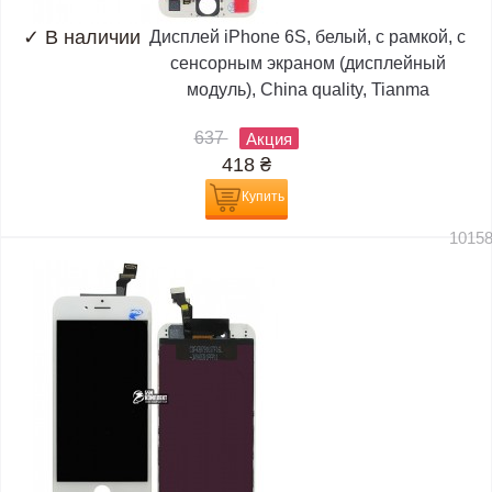
✓
В наличии
Дисплей iPhone 6S, белый, с рамкой, с
сенсорным экраном (дисплейный
модуль), China quality, Tianma
637
Акция
418
₴
Купить
1015