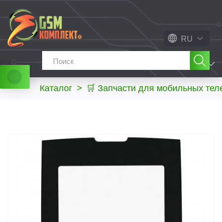
RU
МЕНЮ
Каталог
>
🛒 Запчасти для мобильных те