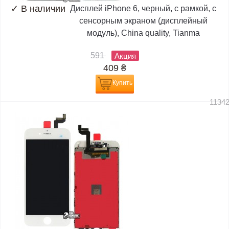
✓
В наличии
Дисплей iPhone 6, черный, с рамкой, с
сенсорным экраном (дисплейный
модуль), China quality, Tianma
591
Акция
409
₴
Купить
1134