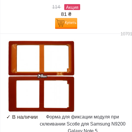
114
Акция
81
₴
Купить
1070
✓
В наличии
Форма для фиксации модуля при
склеивании Scotle для Samsung N9200
Galaxy Note 5