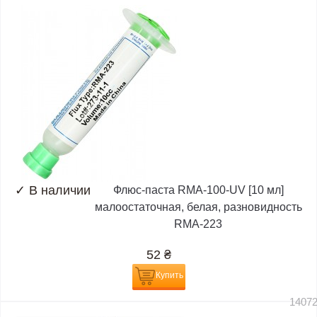
✓
В наличии
Флюс-паста RMA-100-UV [10 мл]
малоостаточная, белая, разновидность
RMA-223
52
₴
Купить
1407