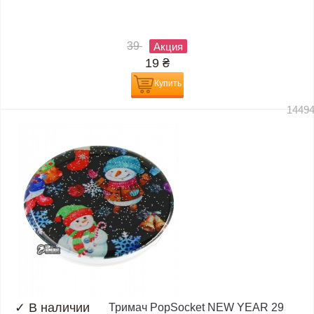
39
Акция
19
₴
Купить
1449
✓
В наличии
Тримач PopSocket NEW YEAR 29