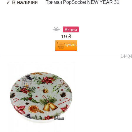
✓
В наличии
Тримач PopSocket NEW YEAR 31
39
Акция
19
₴
Купить
1449