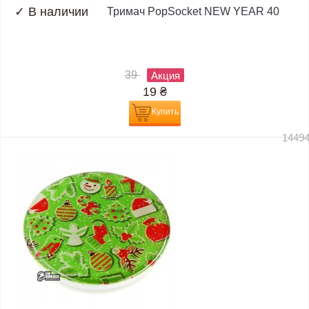
✓
В наличии
Тримач PopSocket NEW YEAR 40
39
Акция
19
₴
Купить
1449