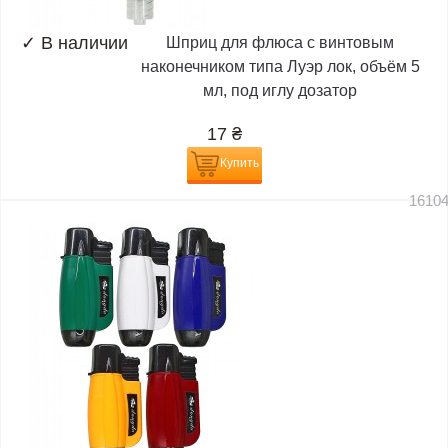
✓
В наличии
Шприц для флюса с винтовым
наконечником типа Луэр лок, объём 5
мл, под иглу дозатор
17
₴
Купить
1610