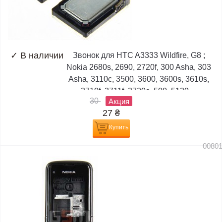
✓
В наличии
Звонок для HTC A3333 Wildfire, G8 ;
Nokia 2680s, 2690, 2720f, 300 Asha, 303
Asha, 3110c, 3500, 3600, 3600s, 3610s,
3710f, 3711f, 3720c, 500, 5130,...
30
Акция
27
₴
Купить
0080