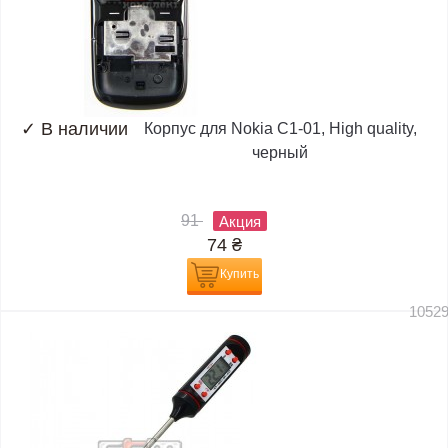
✓
В наличии
Корпус для Nokia C1-01, High quality,
черный
91
Акция
74
₴
Купить
1052