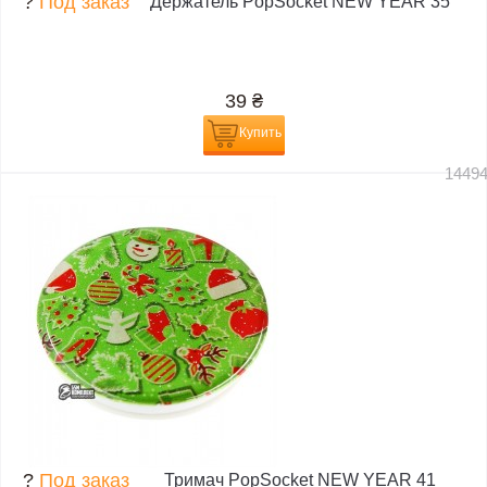
?
Под заказ
Держатель PopSocket NEW YEAR 35
39
₴
Купить
1449
?
Под заказ
Тримач PopSocket NEW YEAR 41