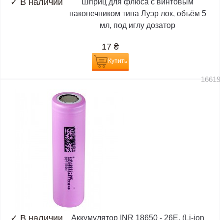
✓
В наличии
Шприц для флюса с винтовым
наконечником типа Луэр лок, объём 5
мл, под иглу дозатор
17
₴
Купить
1661
✓
В наличии
Аккумулятор INR 18650 - 26E, (Li-ion