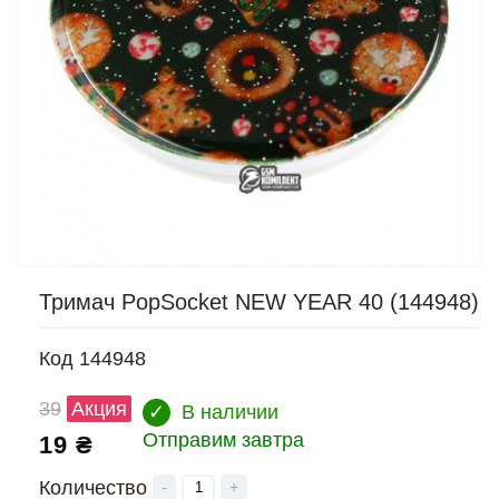
Тримач PopSocket NEW YEAR 40 (144948)
Код
144948
39
Акция
✓
В наличии
Отправим завтра
19 ₴
Количество
-
+