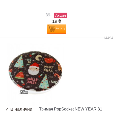
39
Акция
19
₴
Купить
1449
✓
В наличии
Тримач PopSocket NEW YEAR 31