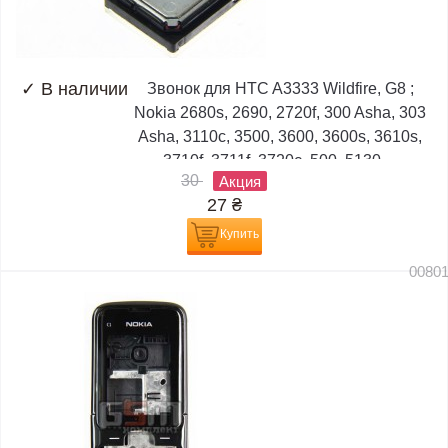
✓
В наличии
Звонок для HTC A3333 Wildfire, G8 ;
Nokia 2680s, 2690, 2720f, 300 Asha, 303
Asha, 3110c, 3500, 3600, 3600s, 3610s,
3710f, 3711f, 3720c, 500, 5130,...
30
Акция
27
₴
Купить
0080