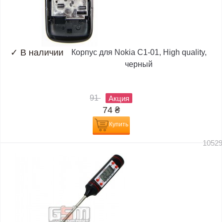
✓
В наличии
Корпус для Nokia C1-01, High quality,
черный
91
Акция
74
₴
Купить
1052