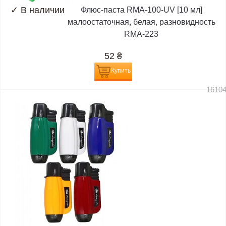
✓
В наличии
Флюс-паста RMA-100-UV [10 мл]
малоостаточная, белая, разновидность
RMA-223
52
₴
Купить
1610