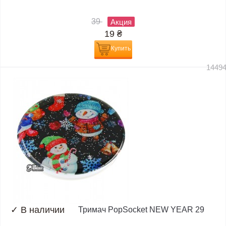
39
Акция
19
₴
Купить
1449
✓
В наличии
Тримач PopSocket NEW YEAR 29