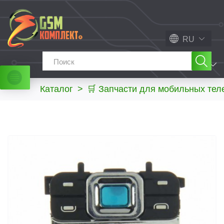
RU
МЕНЮ
Каталог
>
🛒 Запчасти для мобильных те