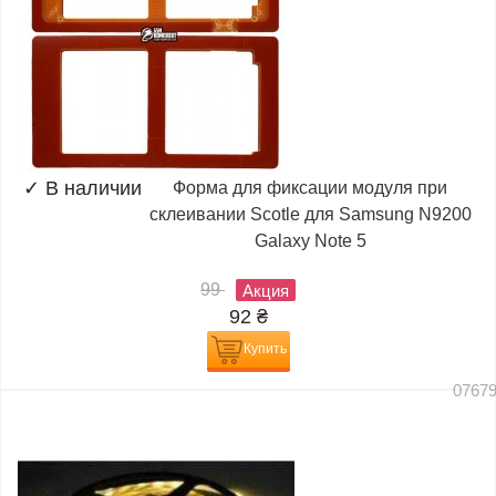
✓
В наличии
Форма для фиксации модуля при
склеивании Scotle для Samsung N9200
Galaxy Note 5
99
Акция
92
₴
Купить
0767