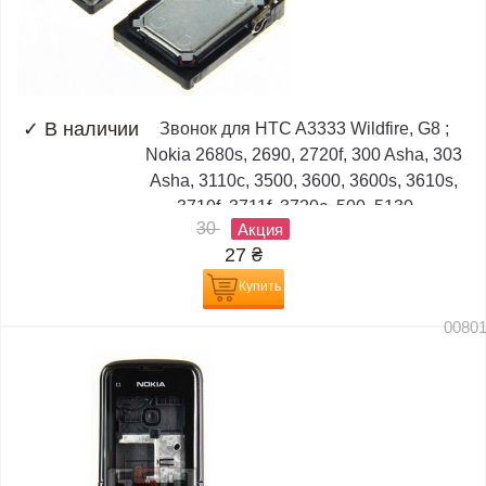
✓
В наличии
Звонок для HTC A3333 Wildfire, G8 ;
Nokia 2680s, 2690, 2720f, 300 Asha, 303
Asha, 3110c, 3500, 3600, 3600s, 3610s,
3710f, 3711f, 3720c, 500, 5130,...
30
Акция
27
₴
Купить
0080