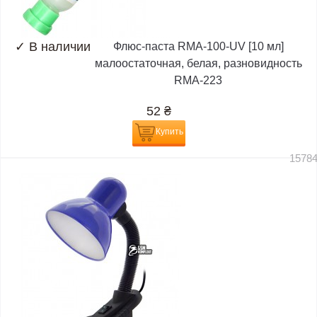
✓
В наличии
Флюс-паста RMA-100-UV [10 мл]
малоостаточная, белая, разновидность
RMA-223
52
₴
Купить
1578