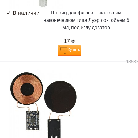
✓
В наличии
Шприц для флюса с винтовым
наконечником типа Луэр лок, объём 5
мл, под иглу дозатор
17
₴
Купить
1353