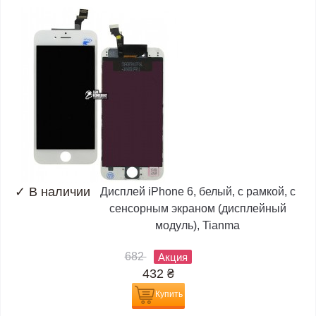
✓
В наличии
Дисплей iPhone 6, белый, с рамкой, с
сенсорным экраном (дисплейный
модуль), Tianma
682
Акция
432
₴
Купить