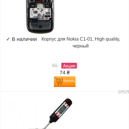
✓
В наличии
Корпус для Nokia C1-01, High quality,
черный
91
Акция
74
₴
Купить
1052