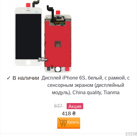
✓
В наличии
Дисплей iPhone 6S, белый, с рамкой, с
сенсорным экраном (дисплейный
модуль), China quality, Tianma
637
Акция
418
₴
Купить
1015