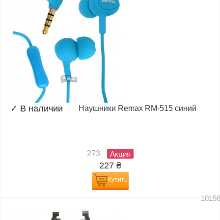
✓
В наличии
Наушники Remax RM-515 синий
273
Акция
227
₴
Купить
1015