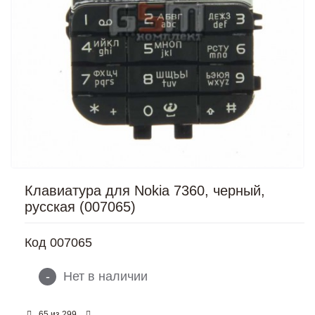
Клавиатура для Nokia 7360, черный,
русская (007065)
Код
007065
-
Нет в наличии
из
65
299