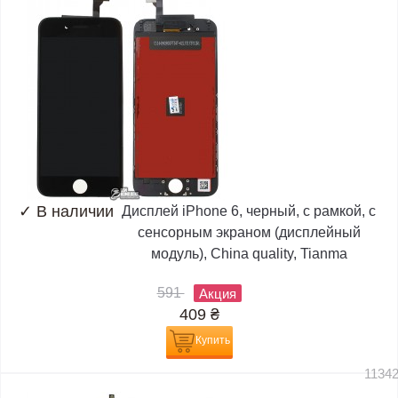
✓
В наличии
Дисплей iPhone 6, черный, с рамкой, с
сенсорным экраном (дисплейный
модуль), China quality, Tianma
591
Акция
409
₴
Купить
1134