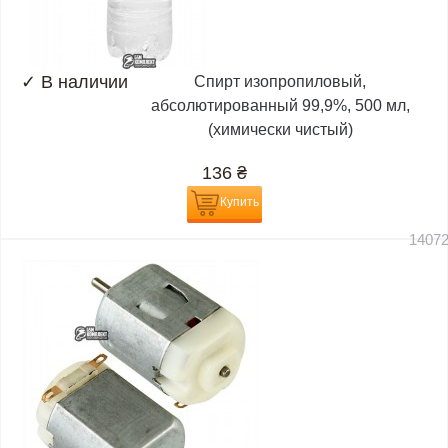
✓
В наличии
Спирт изопропиловый,
абсолютированный 99,9%, 500 мл,
(химически чистый)
136
₴
Купить
1407