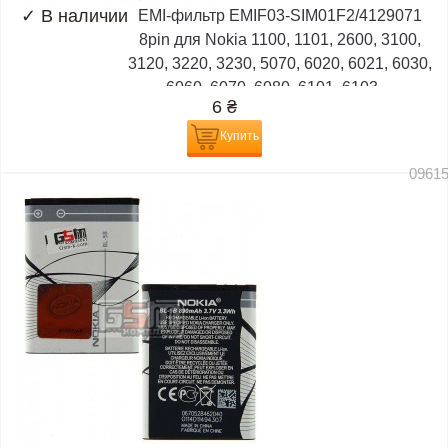
✓
В наличии
EMI-фильтр EMIF03-SIM01F2/4129071
8pin для Nokia 1100, 1101, 2600, 3100,
3120, 3220, 3230, 5070, 6020, 6021, 6030,
6060, 6070, 6080, 6101, 6103,...
6
₴
Купить
0961