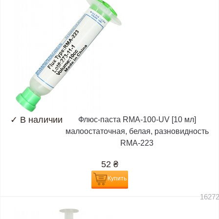
✓
В наличии
Флюс-паста RMA-100-UV [10 мл]
малоостаточная, белая, разновидность
RMA-223
52
₴
Купить
1627