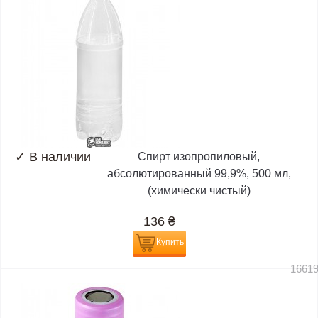
✓
В наличии
Спирт изопропиловый,
абсолютированный 99,9%, 500 мл,
(химически чистый)
136
₴
Купить
1661