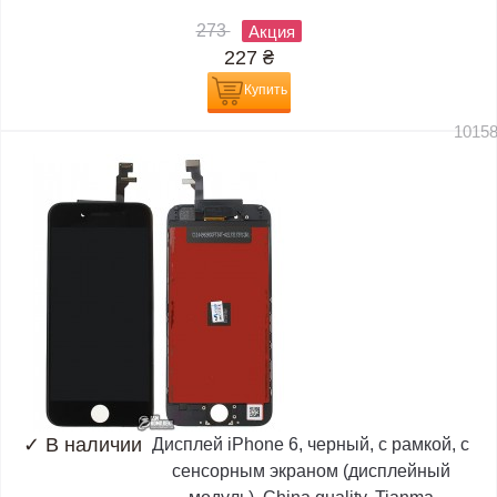
273
Акция
227
₴
Купить
1015
✓
В наличии
Дисплей iPhone 6, черный, с рамкой, с
сенсорным экраном (дисплейный