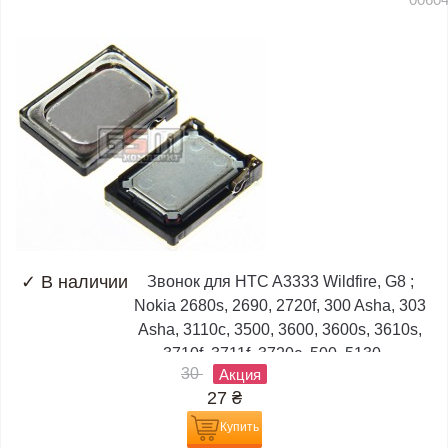
✓
В наличии
Звонок для HTC A3333 Wildfire, G8 ;
Nokia 2680s, 2690, 2720f, 300 Asha, 303
Asha, 3110c, 3500, 3600, 3600s, 3610s,
3710f, 3711f, 3720c, 500, 5130,...
30
Акция
27
₴
Купить