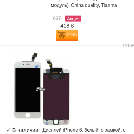
модуль), China quality, Tianma
637
Акция
418
₴
Купить
1015
✓
В наличии
Дисплей iPhone 6, белый, с рамкой, с