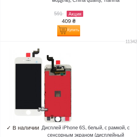
модуль), China quality, Tianma
591
Акция
409
₴
Купить
1134
✓
В наличии
Дисплей iPhone 6S, белый, с рамкой, с
сенсорным экраном (дисплейный