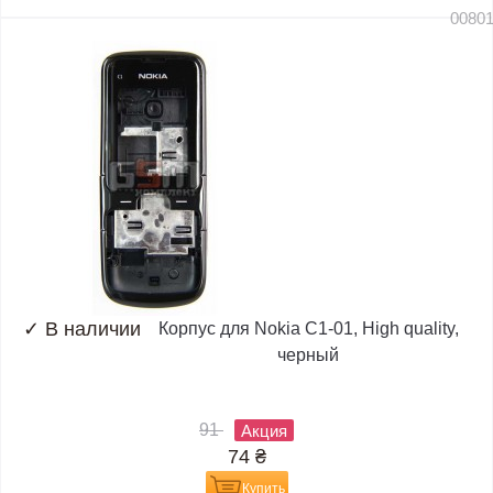
0080
✓
В наличии
Корпус для Nokia C1-01, High quality,
черный
91
Акция
74
₴
Купить