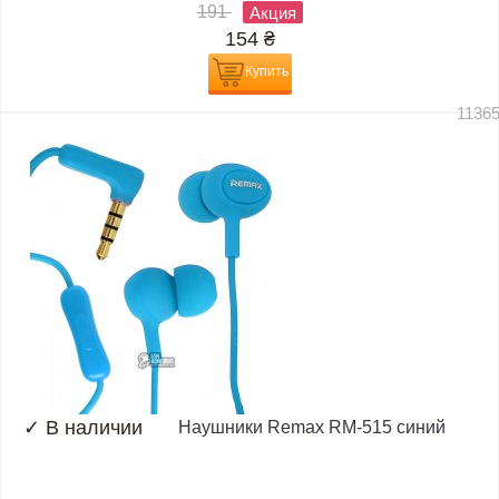
191
Акция
154
₴
Купить
1136
✓
В наличии
Наушники Remax RM-515 синий