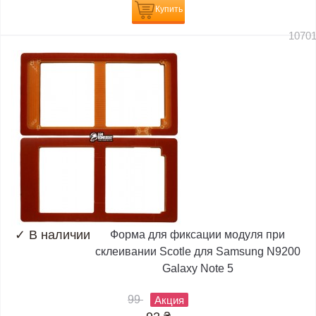
Купить
1070
✓
В наличии
Форма для фиксации модуля при
склеивании Scotle для Samsung N9200
Galaxy Note 5
99
Акция