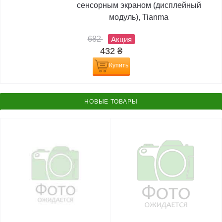
сенсорным экраном (дисплейный
модуль), Tianma
682
Акция
432
₴
Купить
НОВЫЕ ТОВАРЫ