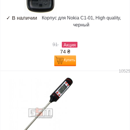
✓
В наличии
Корпус для Nokia C1-01, High quality,
черный
91
Акция
74
₴
Купить
1052