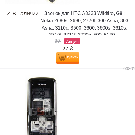
✓
В наличии
Звонок для HTC A3333 Wildfire, G8 ;
Nokia 2680s, 2690, 2720f, 300 Asha, 303
Asha, 3110c, 3500, 3600, 3600s, 3610s,
3710f, 3711f, 3720c, 500, 5130,...
30
Акция
27
₴
Купить
0080