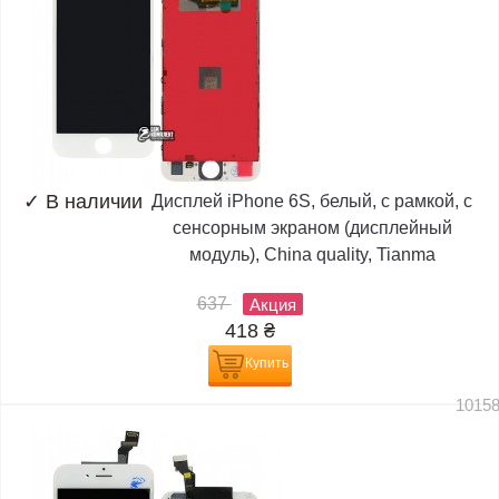
✓
В наличии
Дисплей iPhone 6S, белый, с рамкой, с
сенсорным экраном (дисплейный
модуль), China quality, Tianma
637
Акция
418
₴
Купить
1015