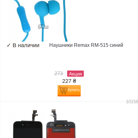
✓
В наличии
Наушники Remax RM-515 синий
273
Акция
227
₴
Купить
1015