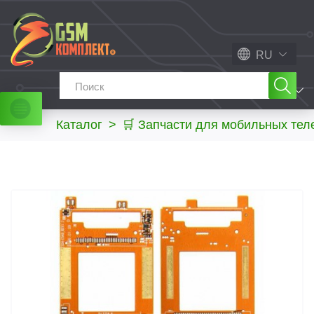
RU
МЕНЮ
Каталог
>
🛒 Запчасти для мобильных те