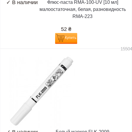
✓
В наличии
Флюс-паста RMA-100-UV [10 мл]
малоостаточная, белая, разновидность
RMA-223
52
₴
Купить
1550
Белый маркер FLK-2009