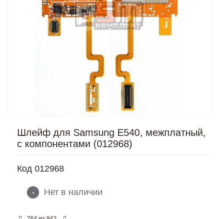
Шлейф для Samsung E540, межплатный,
с компонентами (012968)
Код
012968
-
Нет в наличии
из
764
942