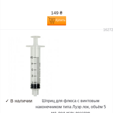
149
₴
Купить
1627
✓
В наличии
Шприц для флюса с винтовым
наконечником типа Луэр лок, объём 5
мл, под иглу дозатор