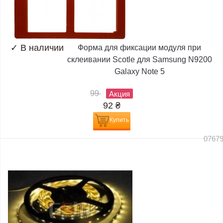
✓
В наличии
Форма для фиксации модуля при
склеивании Scotle для Samsung N9200
Galaxy Note 5
99
Акция
92
₴
Купить
0767