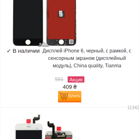
✓
В наличии
Дисплей iPhone 6, черный, с рамкой, с
сенсорным экраном (дисплейный
модуль), China quality, Tianma
591
Акция
409
₴
Купить
1134