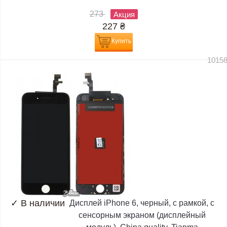
273
Акция
227
₴
Купить
1015
✓
В наличии
Дисплей iPhone 6, черный, с рамкой, с
сенсорным экраном (дисплейный