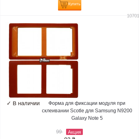
Купить
1070
✓
В наличии
Форма для фиксации модуля при
склеивании Scotle для Samsung N9200
Galaxy Note 5
99
Акция