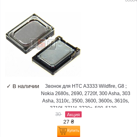
✓
В наличии
Звонок для HTC A3333 Wildfire, G8 ;
Nokia 2680s, 2690, 2720f, 300 Asha, 303
Asha, 3110c, 3500, 3600, 3600s, 3610s,
3710f, 3711f, 3720c, 500, 5130,...
30
Акция
27
₴
Купить