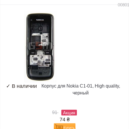
0080
✓
В наличии
Корпус для Nokia C1-01, High quality,
черный
91
Акция
74
₴
Купить