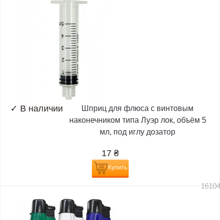
✓
В наличии
Шприц для флюса с винтовым
наконечником типа Луэр лок, объём 5
мл, под иглу дозатор
17
₴
Купить
1610