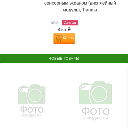
сенсорным экраном (дисплейный
модуль), Tianma
682
Акция
455
₴
Купить
НОВЫЕ ТОВАРЫ