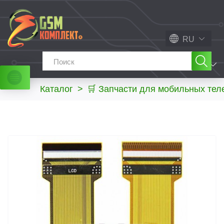
RU
МЕНЮ
Каталог
>
🛒 Запчасти для мобильных те