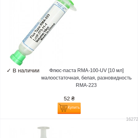
✓
В наличии
Флюс-паста RMA-100-UV [10 мл]
малоостаточная, белая, разновидность
RMA-223
52
₴
Купить
1627