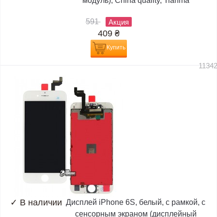
модуль), China quality, Tianma
591
Акция
409
₴
Купить
1134
✓
В наличии
Дисплей iPhone 6S, белый, с рамкой, с
сенсорным экраном (дисплейный