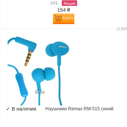
191
Акция
154
₴
Купить
1136
✓
В наличии
Наушники Remax RM-515 синий