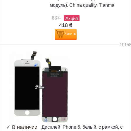
модуль), China quality, Tianma
637
Акция
418
₴
Купить
1015
✓
В наличии
Дисплей iPhone 6, белый, с рамкой, с