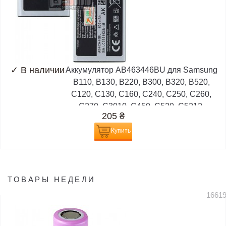
✓
В наличии
Аккумулятор AB463446BU для Samsung
B110, B130, B220, B300, B320, B520,
C120, C130, C160, C240, C250, C260,
C270, C3010, C450, C520, C5212,
205
₴
D520,...
Купить
ТОВАРЫ НЕДЕЛИ
1661