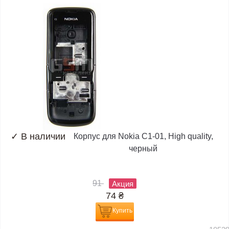
✓
В наличии
Корпус для Nokia C1-01, High quality,
черный
91
Акция
74
₴
Купить