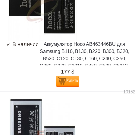
✓
В наличии
Аккумулятор Hoco AB463446BU для
Samsung B110, B130, B220, B300, B320,
B520, C120, C130, C160, C240, C250,
C260, C270, C3010, C450, C520, C5212,
177
₴
D520,
Купить
1015