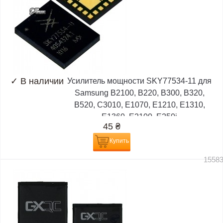
✓
В наличии
Усилитель мощности SKY77534-11 для
Samsung B2100, B220, B300, B320,
B520, C3010, E1070, E1210, E1310,
E1360, E2100, E250i
45
₴
Купить
1558