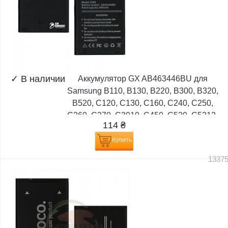
✓
В наличии
Аккумулятор GX AB463446BU для
Samsung B110, B130, B220, B300, B320,
B520, C120, C130, C160, C240, C250,
C260, C270, C3010, C450, C520, C5212,
114
₴
D5
Купить
1337