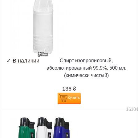
✓
В наличии
Спирт изопропиловый,
абсолютированный 99,9%, 500 мл,
(химически чистый)
136
₴
Купить
1610