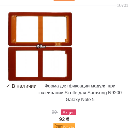
1070
✓
В наличии
Форма для фиксации модуля при
склеивании Scotle для Samsung N9200
Galaxy Note 5
99
Акция
92
₴
Купить