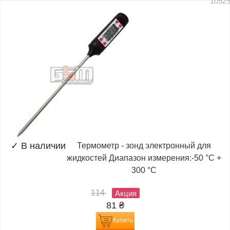
1052
✓
В наличии
Термометр - зонд электронный для
жидкостей Диапазон измерения:-50 °C +
300 °C
114
Акция
81
₴
Купить