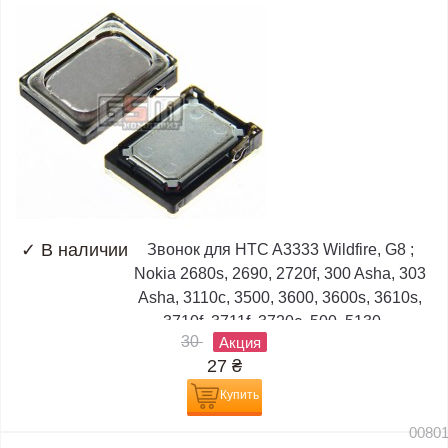
✓
В наличии
Звонок для HTC A3333 Wildfire, G8 ;
Nokia 2680s, 2690, 2720f, 300 Asha, 303
Asha, 3110c, 3500, 3600, 3600s, 3610s,
3710f, 3711f, 3720c, 500, 5130,...
30
Акция
27
₴
Купить
0080