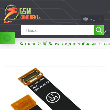
RU
МЕНЮ
Каталог
>
🛒 Запчасти для мобильных те