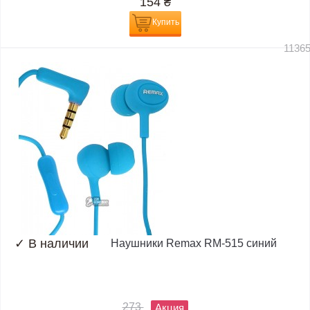
154
₴
Купить
1136
✓
В наличии
Наушники Remax RM-515 синий
273
Акция